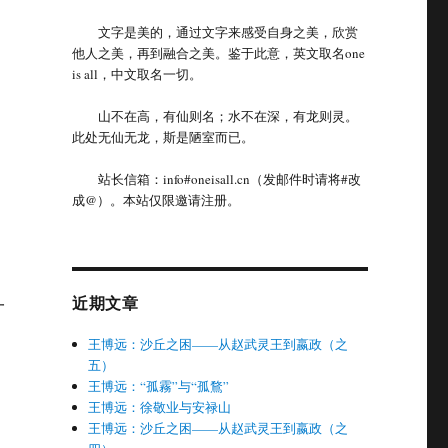
文字是美的，通过文字来感受自身之美，欣赏
他人之美，再到融合之美。鉴于此意，英文取名one
is all，中文取名一切。
山不在高，有仙则名；水不在深，有龙则灵。
此处无仙无龙，斯是陋室而已。
站长信箱：info#oneisall.cn（发邮件时请将#改
成@）。本站仅限邀请注册。
近期文章
一
王博远：沙丘之困——从赵武灵王到嬴政（之
五）
王博远：“孤霧”与“孤鶩”
王博远：徐敬业与安禄山
王博远：沙丘之困——从赵武灵王到嬴政（之