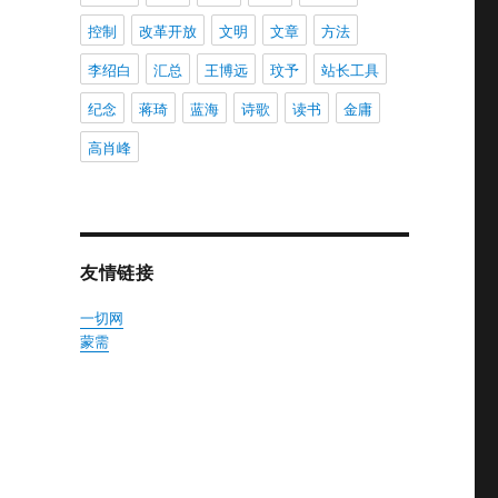
控制
改革开放
文明
文章
方法
李绍白
汇总
王博远
玟予
站长工具
纪念
蒋琦
蓝海
诗歌
读书
金庸
高肖峰
友情链接
一切网
蒙需