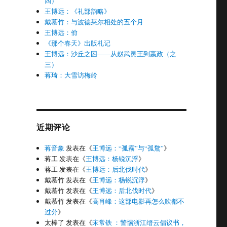
四）
王博远：《礼部韵略》
戴慕竹：与波德莱尔相处的五个月
王博远：佾
《那个春天》出版札记
王博远：沙丘之困——从赵武灵王到嬴政（之
三）
蒋琦：大雪访梅岭
近期评论
蒋音象
发表在《
王博远：“孤霧”与“孤鶩”
》
蒋工
发表在《
王博远：杨锐沉浮
》
蒋工
发表在《
王博远：后北伐时代
》
戴慕竹
发表在《
王博远：杨锐沉浮
》
戴慕竹
发表在《
王博远：后北伐时代
》
戴慕竹
发表在《
高肖峰：这部电影再怎么吹都不
过分
》
太棒了
发表在《
宋常铁 ：警惕浙江缙云倡议书，