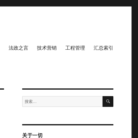
法政之言
技术营销
工程管理
汇总索引
搜
搜
索
索：
关于一切