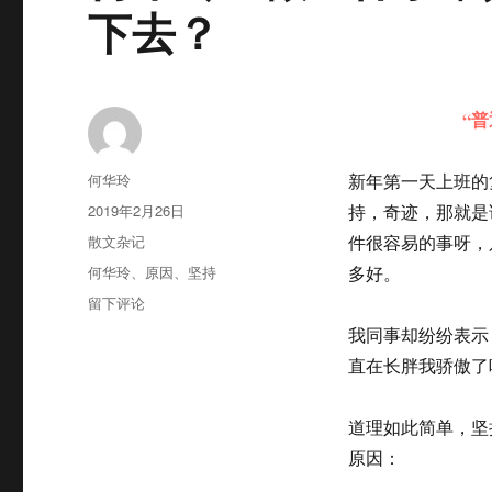
下去？
“
作
何华玲
新年第一天上班的
者
发
2019年2月26日
持，奇迹，那就是
布
分
散文杂记
件很容易的事呀，
于
类
标
何华玲
、
原因
、
坚持
多好。
签
于
留下评论
何
我同事却纷纷表示
华
直在长胖我骄傲了
玲：
做
一
道理如此简单，坚
件
原因：
事，
是