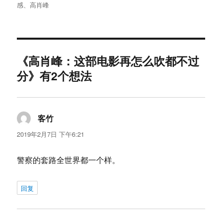
者
布
类
签
感
、
高肖峰
于
《高肖峰：这部电影再怎么吹都不过
分》有2个想法
客竹
说
道：
2019年2月7日 下午6:21
警察的套路全世界都一个样。
回复