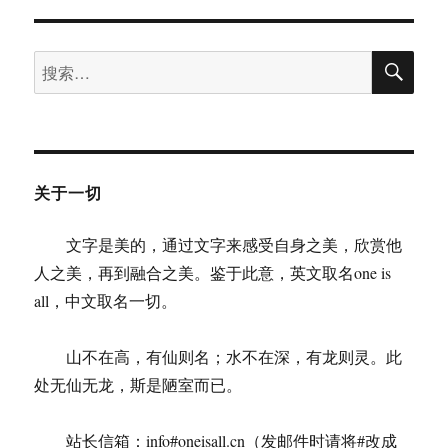
搜
搜
索
索：
关于一切
文字是美的，通过文字来感受自身之美，欣赏他
人之美，再到融合之美。鉴于此意，英文取名one is
all，中文取名一切。
山不在高，有仙则名；水不在深，有龙则灵。此
处无仙无龙，斯是陋室而已。
站长信箱：info#oneisall.cn（发邮件时请将#改成