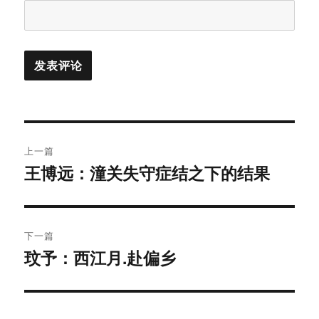
文
上一篇
章
王博远：潼关失守症结之下的结果
上
篇
导
文
航
章：
下一篇
玟予：西江月.赴偏乡
下
篇
文
章：