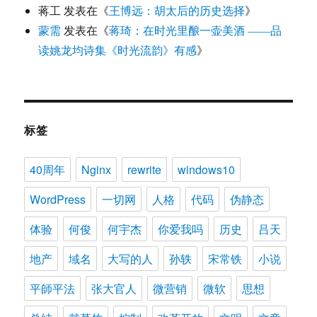
蒋工
发表在《
王博远：胡太后的历史选择
》
蒙需
发表在《
蒋琦：在时光里酿一壶美酒 ——品
读姚龙均诗集《时光流韵》有感
》
标签
40周年
Nginx
rewrite
windows10
WordPress
一切网
人格
代码
伪静态
体验
何俊
何宇杰
你爱我吗
历史
吕天
地产
域名
大写的人
孙轶
宋常铁
小说
平師平法
张大官人
微营销
微软
思想