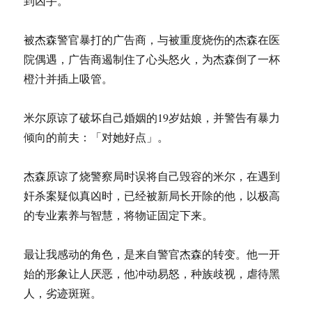
到凶手。
被杰森警官暴打的广告商，与被重度烧伤的杰森在医
院偶遇，广告商遏制住了心头怒火，为杰森倒了一杯
橙汁并插上吸管。
米尔原谅了破坏自己婚姻的19岁姑娘，并警告有暴力
倾向的前夫：「对她好点」。
杰森原谅了烧警察局时误将自己毁容的米尔，在遇到
奸杀案疑似真凶时，已经被新局长开除的他，以极高
的专业素养与智慧，将物证固定下来。
最让我感动的角色，是来自警官杰森的转变。他一开
始的形象让人厌恶，他冲动易怒，种族歧视，虐待黑
人，劣迹斑斑。