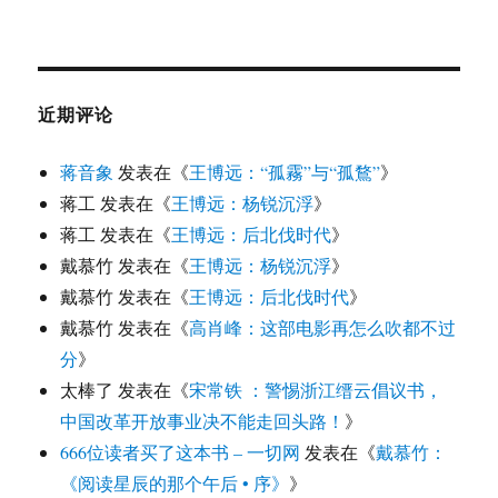
近期评论
蒋音象
发表在《
王博远：“孤霧”与“孤鶩”
》
蒋工
发表在《
王博远：杨锐沉浮
》
蒋工
发表在《
王博远：后北伐时代
》
戴慕竹
发表在《
王博远：杨锐沉浮
》
戴慕竹
发表在《
王博远：后北伐时代
》
戴慕竹
发表在《
高肖峰：这部电影再怎么吹都不过
分
》
太棒了
发表在《
宋常铁 ：警惕浙江缙云倡议书，
中国改革开放事业决不能走回头路！
》
666位读者买了这本书 – 一切网
发表在《
戴慕竹：
《阅读星辰的那个午后 • 序》
》