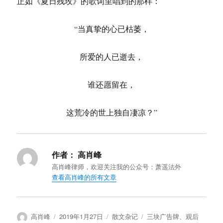
正如《夏日残玫》的歌词里唱到的那样：
“当真挚的心已枯萎，
所爱的人已逝去，
谁还愿留在，
这荒冷的世上独自凄凉？”
作者：
高肖峰
高肖峰律师，欢迎关注我的公众号：萧遥法外
查看高肖峰的所有文章
作
发
分
标
高肖峰
2019年1月27日
散文杂记
三块广告牌
、
观后