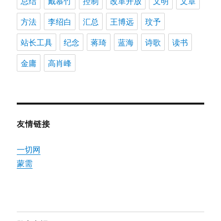
总结
戴慕竹
控制
改革开放
文明
文章
方法
李绍白
汇总
王博远
玟予
站长工具
纪念
蒋琦
蓝海
诗歌
读书
金庸
高肖峰
友情链接
一切网
蒙需