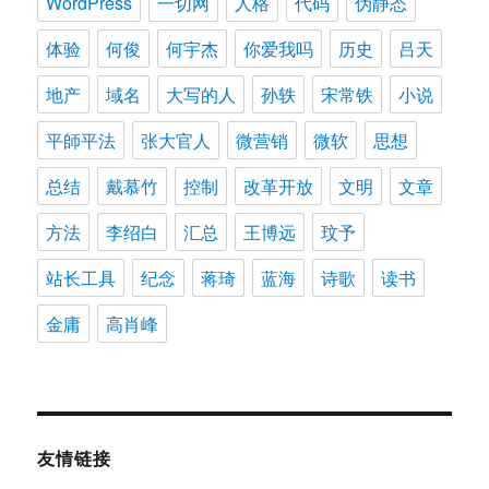
WordPress
一切网
人格
代码
伪静态
体验
何俊
何宇杰
你爱我吗
历史
吕天
地产
域名
大写的人
孙轶
宋常铁
小说
平師平法
张大官人
微营销
微软
思想
总结
戴慕竹
控制
改革开放
文明
文章
方法
李绍白
汇总
王博远
玟予
站长工具
纪念
蒋琦
蓝海
诗歌
读书
金庸
高肖峰
友情链接