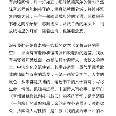
有余暇闲情，对一灯如豆，细味波德莱尔的诗句？然
陈宵老师独能抱朴守静，栖身法兰西异域，将彼邦繁
复幽微之旨，一字一句转译成典雅的汉语。其襟抱受
书卷之陶冶酝酿，感慨遂深，从法兰西的案头上，到
故纸堆里的灯前，隔着山海，也连着念想。
深夜我翻开陈宵老师带给我的这本《穿越诗歌的星
空》，扉页有陈老师和编者张如凌老师的题签。我没
有与张老师见过面，她是法籍华裔诗人、比较文学博
士、中法文化交流使者。其字迹遒雅，墨气里藏着欧
陆的清朗与汉家的温厚，一笔一画皆见学养。人文的
底色，从来都是共通的。这册书中的六十首诗，写尽
生命、情感、孤独与远行。中国诗人写心事，是李白
《宣州谢朓楼饯别校书叔云》的苍茫寄怀，是李清照
《一剪梅》的清婉相思，余韵留在心底眉间，淡而弥
久；法国诗人写性情，是兰波《我的波西米亚》的不