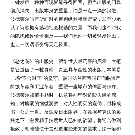
一键发声，种种言说皆能寻得回音。但当出版的门槛
彻底消失，出版本身的重量，怕是一点一滴的消散。
波德莱尔当年所面对的审判纵然粗暴野蛮，却至少承
认了诗歌拥有撼动社会根基的力量；而我们这个时代
的隐忧或许恰恰相反——我们允许一切被轻易说出，
也让一切话语变得无足轻重。
《恶之花》的出版史，留给世人最沉厚的启示，大抵
是它道破了一桩真谛：真正具革命性的出版，本就是
一场“不合时宜”的坚守。彼时法兰西帝国正面临资产
阶级革命和工业革新，重塑一座城市的体面与秩序。
波德莱尔却偏不趋时，执意将那些对危险边缘的感
知，对脆弱的细微洞察，对人性明灭的窥伺，付梓成
书、公之于世。反观今日出版界，在数据与算法的裹
挟之下，愈发精于揣度世人已知的欲望，将迎合做到
极致，却唯独怯于去创造那些未知的需求，怯于触碰