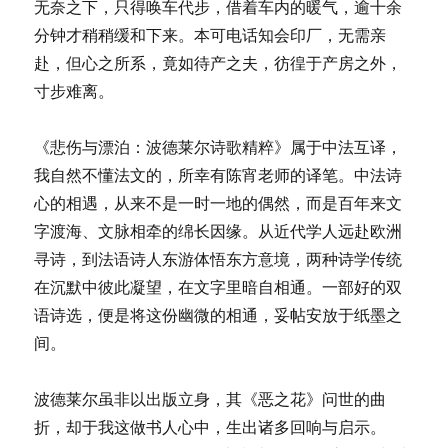
无奈之下，只得唤车代步，借着车内的暖气，逾十余
分钟才稍稍缓和下来。本可电话知会印厂，无需亲
赴，但心之所系，竟如待产之夫，彷徨于产房之外，
寸步难离。
《悲伤与漂泊：波德莱尔诗歌精粹》属于中法互译，
我自然不懂法文的，所幸有陈宵老师的译笔。中法诗
心的相遇，从来不是一时一地的偶然，而是百年来文
字渡海、文脉相牵的绵长因缘。从近代学人远赴欧洲
寻诗，到法语诗人东游体悟东方意境，两种诗学传统
在沉默中彼此凝望，在文字里暗自相通。一部好的双
语诗选，便是将这份幽微的相通，妥帖安放于纸墨之
间。
波德莱尔虽非以出版立身，其《恶之花》问世的曲
折，却于我这做书人心中，生出诸多回响与启示。