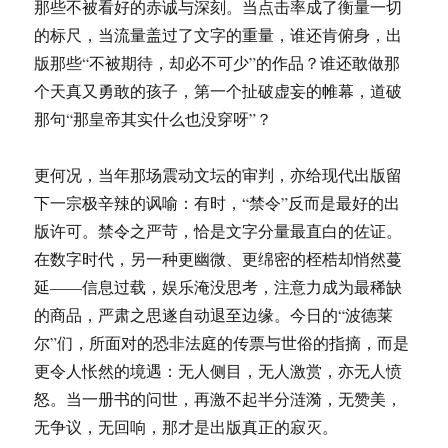
那些不被看好的赤诚与深刻。当点击率成了衡量一切
的标尺，当流量盖过了文字的重量，谁还肯俯身，出
版那些“不被期待，却必不可少”的作品？谁还敢做那
个天真又勇敢的孩子，第一个扯破虚妄的帷幕，道破
那句“那皇帝其实什么也没穿呀”？
更何况，当年那场震动文坛的审判，亦给现代出版留
下一宗极辛辣的讽喻：有时，“禁令”反而是最好的出
版许可。禁令之严苛，恰是文字分量最直白的佐证。
在数字时代，另一种更幽微、更绵密的桎梏却悄然蔓
延——信息过载，娱乐淹没思考，注意力成为最稀缺
的商品，严肃之思遂自动退至边缘。今日的“波德莱
尔”们，所面对的恐非法庭的传票与世俗的指摘，而是
更令人怅然的境遇：无人侧目，无人激赏，亦无人愤
怒。当一册书的问世，再激不起半分涟漪，无赞美，
无争议，无回响，那才是出版真正的寂灭。