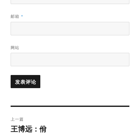
邮箱
*
网站
文
上一篇
章
王博远：佾
上
篇
导