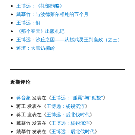
王博远：《礼部韵略》
戴慕竹：与波德莱尔相处的五个月
王博远：佾
《那个春天》出版札记
王博远：沙丘之困——从赵武灵王到嬴政（之三）
蒋琦：大雪访梅岭
近期评论
蒋音象
发表在《
王博远：“孤霧”与“孤鶩”
》
蒋工
发表在《
王博远：杨锐沉浮
》
蒋工
发表在《
王博远：后北伐时代
》
戴慕竹
发表在《
王博远：杨锐沉浮
》
戴慕竹
发表在《
王博远：后北伐时代
》