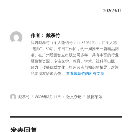
2026/3/11
作者：
戴慕竹
我叫戴慕竹（个人微信号：dai830315），江湖人称
“笔帅”，80后。平日工作忙，约一周推出一篇精品阅
读。在广州经营独立出版公司多年，具有丰富的行业
经验和资源，专注文学、教育、学术、社科等出版，
致力于传播优质文化，打造读者与知识的桥梁，欢迎
兄弟朋友恰谈合作。
查看戴慕竹的所有文章
作
发
分
标
戴慕竹
2026年3月11日
散文杂记
波德莱尔
者
布
类
签
于
发表回复