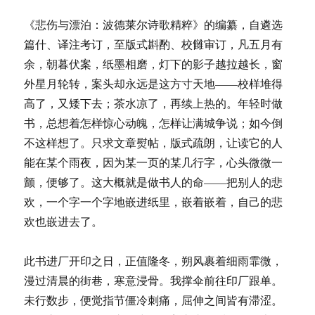
《悲伤与漂泊：波德莱尔诗歌精粹》的编纂，自遴选
篇什、译注考订，至版式斟酌、校雠审订，凡五月有
余，朝暮伏案，纸墨相磨，灯下的影子越拉越长，窗
外星月轮转，案头却永远是这方寸天地——校样堆得
高了，又矮下去；茶水凉了，再续上热的。年轻时做
书，总想着怎样惊心动魄，怎样让满城争说；如今倒
不这样想了。只求文章熨帖，版式疏朗，让读它的人
能在某个雨夜，因为某一页的某几行字，心头微微一
颤，便够了。这大概就是做书人的命——把别人的悲
欢，一个字一个字地嵌进纸里，嵌着嵌着，自己的悲
欢也嵌进去了。
此书进厂开印之日，正值隆冬，朔风裹着细雨霏微，
漫过清晨的街巷，寒意浸骨。我撑伞前往印厂跟单。
未行数步，便觉指节僵冷刺痛，屈伸之间皆有滞涩。