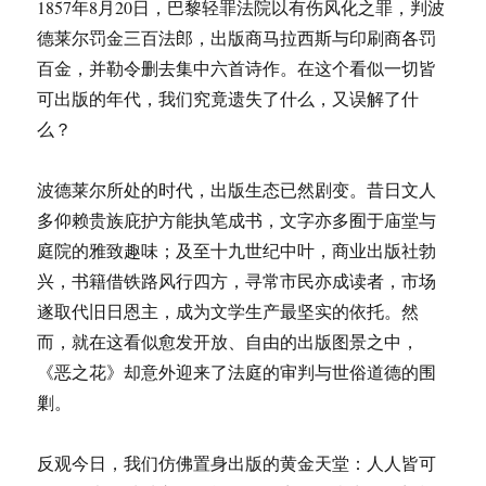
1857年8月20日，巴黎轻罪法院以有伤风化之罪，判波
德莱尔罚金三百法郎，出版商马拉西斯与印刷商各罚
百金，并勒令删去集中六首诗作。在这个看似一切皆
可出版的年代，我们究竟遗失了什么，又误解了什
么？
波德莱尔所处的时代，出版生态已然剧变。昔日文人
多仰赖贵族庇护方能执笔成书，文字亦多囿于庙堂与
庭院的雅致趣味；及至十九世纪中叶，商业出版社勃
兴，书籍借铁路风行四方，寻常市民亦成读者，市场
遂取代旧日恩主，成为文学生产最坚实的依托。然
而，就在这看似愈发开放、自由的出版图景之中，
《恶之花》却意外迎来了法庭的审判与世俗道德的围
剿。
反观今日，我们仿佛置身出版的黄金天堂：人人皆可