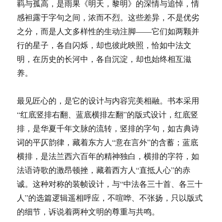
羁与孤高，是雨果《明天，黎明》的深情与追悼，情
感袒露于字句之间，浓而不烈。这些差异，不是优劣
之分，而是人文多样性的生动注脚——它们如两颗并
行的星子，各自闪烁，却也彼此映照，恰如中法文
明，在历史的长河中，各自沉淀，却也始终相互滋
养。
最见匠心的，是它的设计与内容完美相融。书本采用
“红底竖排右翻、蓝底横排左翻”的版式设计，红底竖
排，是华夏千年文脉的流转，竖排的字句，如古典诗
词的平仄韵律，藏着东方人“意在言外”的含蓄；蓝底
横排，是法兰西六百年的精神独白，横排的字符，如
法语诗歌的激昂顿挫，藏着西方人“直抵人心”的赤
诚。这种对称的装帧设计，与“中法各三十首、各三十
人”的选篇逻辑遥相呼应，不喧哗、不张扬，只以版式
的细节，诉说着两种文明的尊重与共鸣。