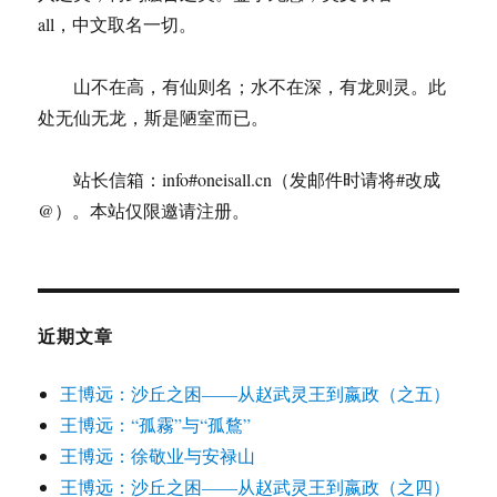
all，中文取名一切。
山不在高，有仙则名；水不在深，有龙则灵。此
处无仙无龙，斯是陋室而已。
站长信箱：info#oneisall.cn（发邮件时请将#改成
@）。本站仅限邀请注册。
近期文章
王博远：沙丘之困——从赵武灵王到嬴政（之五）
王博远：“孤霧”与“孤鶩”
王博远：徐敬业与安禄山
王博远：沙丘之困——从赵武灵王到嬴政（之四）