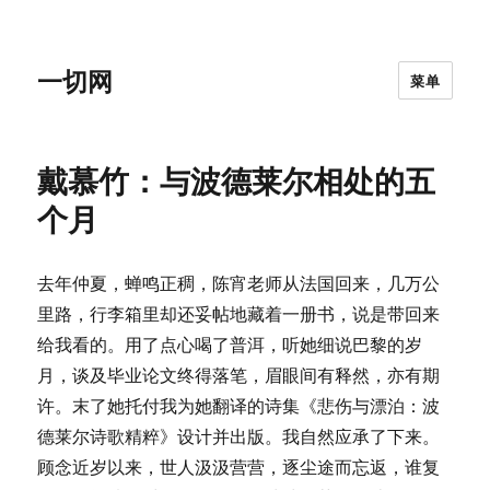
一切网
菜单
戴慕竹：与波德莱尔相处的五
个月
去年仲夏，蝉鸣正稠，陈宵老师从法国回来，几万公
里路，行李箱里却还妥帖地藏着一册书，说是带回来
给我看的。用了点心喝了普洱，听她细说巴黎的岁
月，谈及毕业论文终得落笔，眉眼间有释然，亦有期
许。末了她托付我为她翻译的诗集《悲伤与漂泊：波
德莱尔诗歌精粹》设计并出版。我自然应承了下来。
顾念近岁以来，世人汲汲营营，逐尘途而忘返，谁复