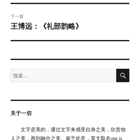
文
航
章：
下一篇
王博远：《礼部韵略》
下
篇
文
章：
搜
搜
索
索：
关于一切
文字是美的，通过文字来感受自身之美，欣赏他
人之美，再到融合之美。鉴于此意，英文取名one is