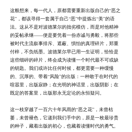
这般想来，每一代人，原都需要重新出版自己的“恶之
花”，都该寻得一套属于自己“恶”中提炼出“美”的语
法。这从不是对波德莱尔的拙劣模仿，而是对他精神
的妥帖承继——便是要凭着一份赤诚与勇毅，将那些
被时代主流叙事排斥、遮蔽、惧怕的真理碎片，郑重
付梓，不负纸墨。波德莱尔早已用一生证明，恰恰是
这些细碎的碎片，终会成为读懂一个时代最不可或缺
的钥匙。我们或许比任何时候，都更需要一种缓慢
的、沉厚的、带着“风险”的出版：一种敢于在时代的
喧嚣里，出版寂静；在光明的神话里，出版阴影；在
既定的答案里，出版那永无定论的永恒疑问。
这一枝穿越了一百六十年风雨的“恶之花”，未曾枯
萎，未曾褪色，它递到我们手中的，原是一枚最珍贵
的种子，藏着出版的初心，也藏着读懂时代的勇气。