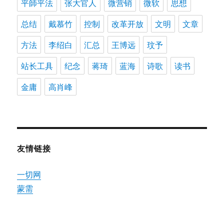
平師平法
张大官人
微营销
微软
思想
总结
戴慕竹
控制
改革开放
文明
文章
方法
李绍白
汇总
王博远
玟予
站长工具
纪念
蒋琦
蓝海
诗歌
读书
金庸
高肖峰
友情链接
一切网
蒙需