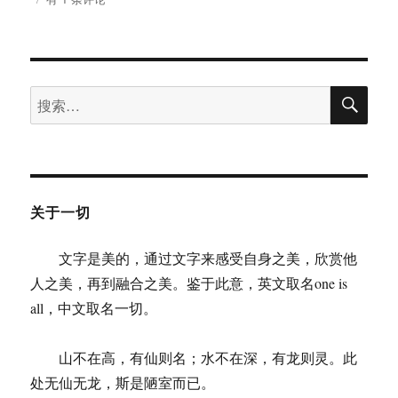
琦：
三
月，
你
搜
好
搜
索
索：
关于一切
文字是美的，通过文字来感受自身之美，欣赏他
人之美，再到融合之美。鉴于此意，英文取名one is
all，中文取名一切。
山不在高，有仙则名；水不在深，有龙则灵。此
处无仙无龙，斯是陋室而已。