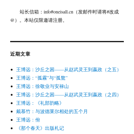
站长信箱：info#oneisall.cn（发邮件时请将#改成
@）。本站仅限邀请注册。
近期文章
王博远：沙丘之困——从赵武灵王到嬴政（之五）
王博远：“孤霧”与“孤鶩”
王博远：徐敬业与安禄山
王博远：沙丘之困——从赵武灵王到嬴政（之四）
王博远：《礼部韵略》
戴慕竹：与波德莱尔相处的五个月
王博远：佾
《那个春天》出版札记