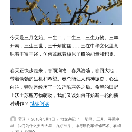
今天是三月之始。一生二，二生三，三生万物。三羊
开泰，三生三世，三千烦恼丝……三在中华文化里意
味着丰富丰饶，仿佛蕴藏着核原子般的能量和积累。
春天正快步走来，春雨润物，春风浩荡，春回大地，
带着勃勃的生机和希望。春总能让人精神振奋，心生
向往，特别是经历了一次严酷寒冬之后。希望的田野
上沃土苏醒万物萌动，我们又该如何开始新一轮的播
“蒋琦：三月，你好”
种耕作？
继续阅读
作
发
分
标
蒋琦
2018年3月1日
散文杂记
一切网
、
三月
、
寻觅中
者
布
类
签
华
、
我们为什么要去火星
、
瓦尔登湖
、
禅与摩托车维修艺术
、
蒋琦
于
蒋
有 1 条评论