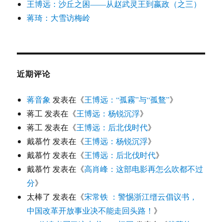
王博远：沙丘之困——从赵武灵王到嬴政（之三）
蒋琦：大雪访梅岭
近期评论
蒋音象
发表在《
王博远：“孤霧”与“孤鶩”
》
蒋工
发表在《
王博远：杨锐沉浮
》
蒋工
发表在《
王博远：后北伐时代
》
戴慕竹
发表在《
王博远：杨锐沉浮
》
戴慕竹
发表在《
王博远：后北伐时代
》
戴慕竹
发表在《
高肖峰：这部电影再怎么吹都不过
分
》
太棒了
发表在《
宋常铁 ：警惕浙江缙云倡议书，
中国改革开放事业决不能走回头路！
》