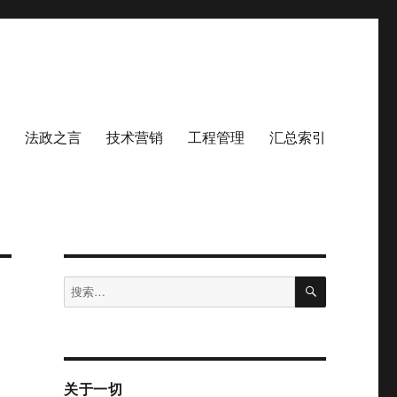
法政之言
技术营销
工程管理
汇总索引
搜
搜
索
索：
关于一切