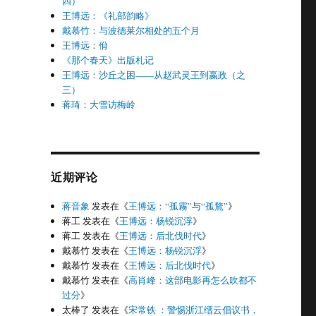
四）
王博远：《礼部韵略》
戴慕竹：与波德莱尔相处的五个月
王博远：佾
《那个春天》出版札记
王博远：沙丘之困——从赵武灵王到嬴政（之
三）
蒋琦：大雪访梅岭
近期评论
蒋音象
发表在《
王博远：“孤霧”与“孤鶩”
》
蒋工
发表在《
王博远：杨锐沉浮
》
蒋工
发表在《
王博远：后北伐时代
》
戴慕竹
发表在《
王博远：杨锐沉浮
》
戴慕竹
发表在《
王博远：后北伐时代
》
戴慕竹
发表在《
高肖峰：这部电影再怎么吹都不
过分
》
太棒了
发表在《
宋常铁 ：警惕浙江缙云倡议书，