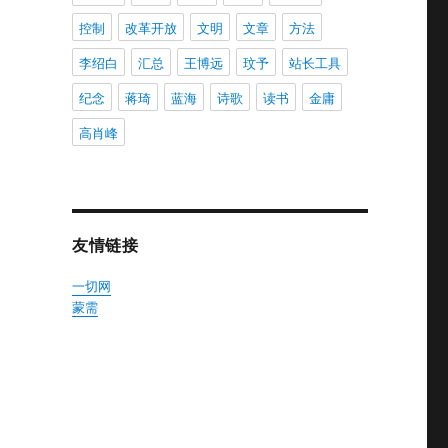
控制
改革开放
文明
文章
方法
李绍白
汇总
王博远
玟予
站长工具
纪念
蒋琦
蓝海
诗歌
读书
金庸
高肖峰
友情链接
一切网
蒙需