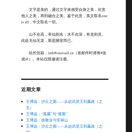
文字是美的，通过文字来感受自身之美，欣赏
他人之美，再到融合之美。鉴于此意，英文取名one
is all，中文取名一切。
山不在高，有仙则名；水不在深，有龙则灵。
此处无仙无龙，斯是陋室而已。
站长信箱：info#oneisall.cn（发邮件时请将#改
成@）。本站仅限邀请注册。
近期文章
王博远：沙丘之困——从赵武灵王到嬴政（之
五）
王博远：“孤霧”与“孤鶩”
王博远：徐敬业与安禄山
王博远：沙丘之困——从赵武灵王到嬴政（之