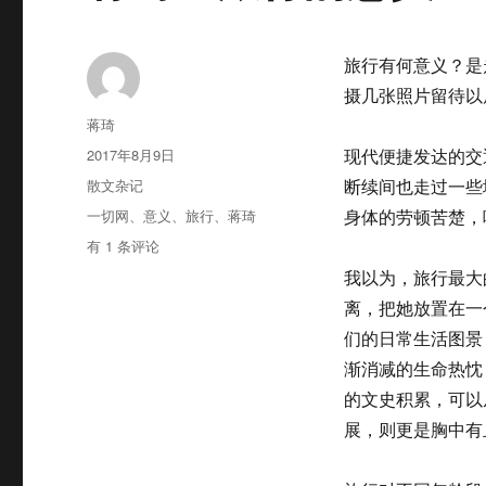
旅行有何意义？是
摄几张照片留待以
作
蒋琦
者
发
2017年8月9日
现代便捷发达的交
布
分
散文杂记
断续间也走过一些
于
类
标
一切网
、
意义
、
旅行
、
蒋琦
身体的劳顿苦楚，
签
蒋
有 1 条评论
琦：
我以为，旅行最大
旅
离，把她放置在一
行
的
们的日常生活图景
意
渐消减的生命热忱
义
的文史积累，可以
展，则更是胸中有