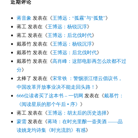
近期评论
蒋音象
发表在《
王博远：“孤霧”与“孤鶩”
》
蒋工
发表在《
王博远：杨锐沉浮
》
蒋工
发表在《
王博远：后北伐时代
》
戴慕竹
发表在《
王博远：杨锐沉浮
》
戴慕竹
发表在《
王博远：后北伐时代
》
戴慕竹
发表在《
高肖峰：这部电影再怎么吹都不过
分
》
太棒了
发表在《
宋常铁 ：警惕浙江缙云倡议书，
中国改革开放事业决不能走回头路！
》
666位读者买了这本书 – 一切网
发表在《
戴慕竹：
《阅读星辰的那个午后 • 序》
》
蒋工
发表在《
王博远：胡太后的历史选择
》
蒙需
发表在《
蒋琦：在时光里酿一壶美酒 ——品
读姚龙均诗集《时光流韵》有感
》