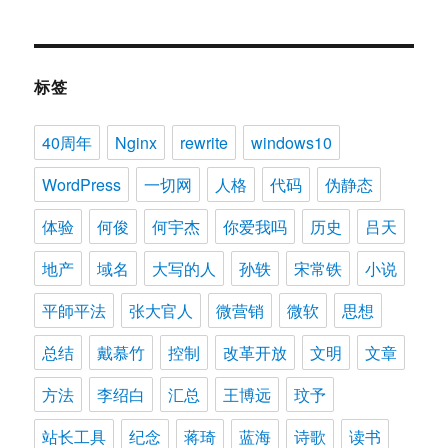
标签
40周年
Nginx
rewrite
windows10
WordPress
一切网
人格
代码
伪静态
体验
何俊
何宇杰
你爱我吗
历史
吕天
地产
域名
大写的人
孙轶
宋常铁
小说
平師平法
张大官人
微营销
微软
思想
总结
戴慕竹
控制
改革开放
文明
文章
方法
李绍白
汇总
王博远
玟予
站长工具
纪念
蒋琦
蓝海
诗歌
读书