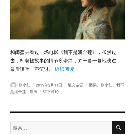
和闺蜜去看过一场电影《我不是潘金莲》，虽然过
去，却老被故事的情节所牵绊，并一幕一幕地映过，
“张小红：《我不是潘金莲》
最后噗嗤一声笑过。
继续阅读
作
发
分
标
张小红
2019年2月11日
散文杂记
因果
、
张小红
、
我不
者
布
类
签
于
是潘金莲
、
敬畏
留下评论
于
张
小
红：
《我
搜
不
搜
索
是
索：