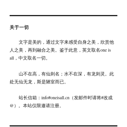
潘
金
莲》
中
的
关于一切
因
果
文字是美的，通过文字来感受自身之美，欣赏他
与
敬
人之美，再到融合之美。鉴于此意，英文取名one is
畏
all，中文取名一切。
山不在高，有仙则名；水不在深，有龙则灵。此
处无仙无龙，斯是陋室而已。
站长信箱：info#oneisall.cn（发邮件时请将#改成
@）。本站仅限邀请注册。