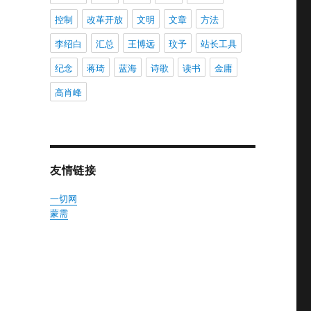
控制
改革开放
文明
文章
方法
李绍白
汇总
王博远
玟予
站长工具
纪念
蒋琦
蓝海
诗歌
读书
金庸
高肖峰
友情链接
一切网
蒙需