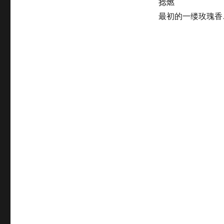
捻燃
念
最
最初的一缕玫瑰
伟
丽
的
忠
诚