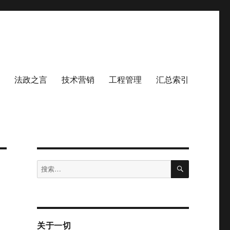
法政之言
技术营销
工程管理
汇总索引
搜
搜
索
索：
关于一切