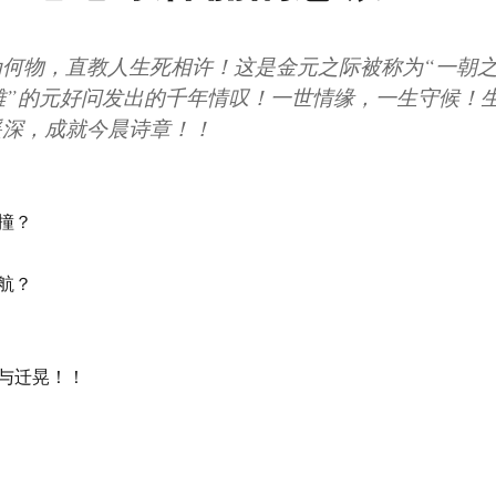
为何物，直教人生死相许！这是金元之际被称为“一朝
雄”的元好问发出的千年情叹！一世情缘，一生守候！
遥深，成就今晨诗章！！
撞？
航？
与迁晃！！