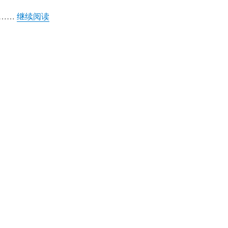
“玟予：我是你的王 — 感念最伟丽的忠诚”
香……
继续阅读