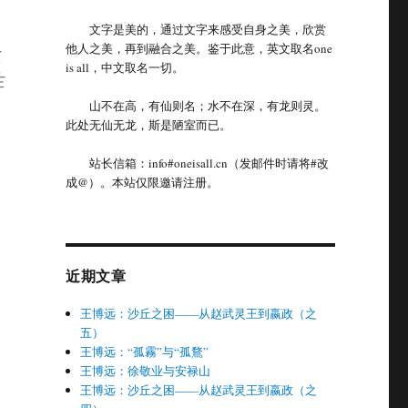
文字是美的，通过文字来感受自身之美，欣赏
他人之美，再到融合之美。鉴于此意，英文取名one
之
is all，中文取名一切。
生
山不在高，有仙则名；水不在深，有龙则灵。
此处无仙无龙，斯是陋室而已。
站长信箱：info#oneisall.cn（发邮件时请将#改
成@）。本站仅限邀请注册。
近期文章
王博远：沙丘之困——从赵武灵王到嬴政（之
五）
王博远：“孤霧”与“孤鶩”
王博远：徐敬业与安禄山
王博远：沙丘之困——从赵武灵王到嬴政（之