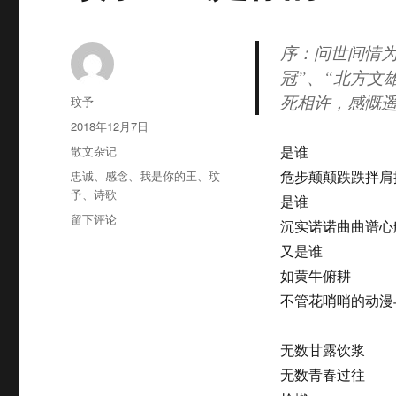
序：问世间情
冠”、“北方文
死相许，感慨
作
玟予
者
发
2018年12月7日
布
分
散文杂记
是谁
于
类
标
忠诚
、
感念
、
我是你的王
、
玟
危步颠颠跌跌拌肩
签
予
、
诗歌
是谁
于
留下评论
沉实诺诺曲曲谱心
玟
又是谁
予：
我
如黄牛俯耕
是
不管花哨哨的动漫
你
的
王
无数甘露饮浆
—
无数青春过往
感