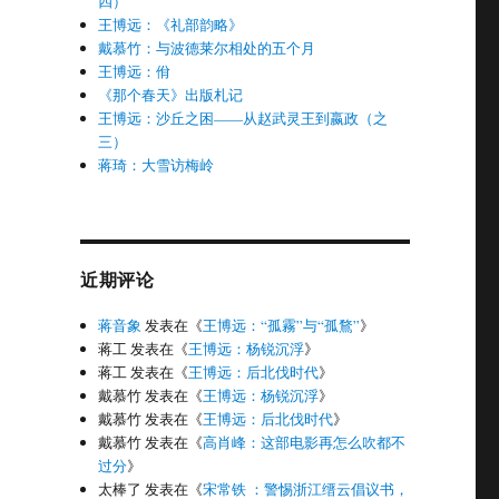
四）
王博远：《礼部韵略》
戴慕竹：与波德莱尔相处的五个月
王博远：佾
《那个春天》出版札记
王博远：沙丘之困——从赵武灵王到嬴政（之
三）
蒋琦：大雪访梅岭
近期评论
蒋音象
发表在《
王博远：“孤霧”与“孤鶩”
》
蒋工
发表在《
王博远：杨锐沉浮
》
蒋工
发表在《
王博远：后北伐时代
》
戴慕竹
发表在《
王博远：杨锐沉浮
》
戴慕竹
发表在《
王博远：后北伐时代
》
戴慕竹
发表在《
高肖峰：这部电影再怎么吹都不
过分
》
太棒了
发表在《
宋常铁 ：警惕浙江缙云倡议书，