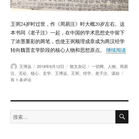
的
王弼24岁时过世，作《周易注》时大概20岁左右。这
本书同《老子注》一起，在中国的学术思想史中留下
了浓墨重彩的两笔，也使王弼顺理成章成为两汉经学
“王
转向魏晋玄学阶段的核心人物和思想原点。
继续阅读
作
发
分
标
王博远
2018年6月12日
散文杂记
一切网
、
人物
、
周易
者
布
类
签
王
注
、
无讼
、
核心
、
玄学
、
王博远
、
王弼
、
经学
、
老子注
、
谋始
于
博
有 1 条评论
远：
王
弼
乃
搜
经
搜
索
学
索：
转
向
玄