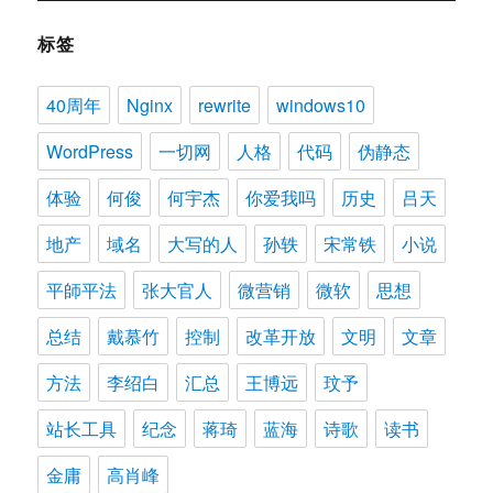
标签
40周年
Nginx
rewrite
windows10
WordPress
一切网
人格
代码
伪静态
体验
何俊
何宇杰
你爱我吗
历史
吕天
地产
域名
大写的人
孙轶
宋常铁
小说
平師平法
张大官人
微营销
微软
思想
总结
戴慕竹
控制
改革开放
文明
文章
方法
李绍白
汇总
王博远
玟予
站长工具
纪念
蒋琦
蓝海
诗歌
读书
金庸
高肖峰