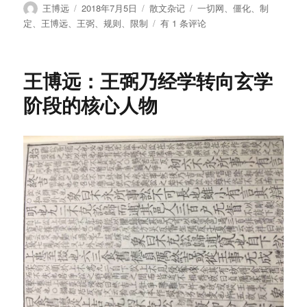
作
发
分
标
王博远
2018年7月5日
散文杂记
一切网
、
僵化
、
制
者
布
类
签
王
定
、
王博远
、
王弼
、
规则
、
限制
有 1 条评论
于
博
远：
制
王博远：王弼乃经学转向玄学
定
出
阶段的核心人物
来
的
规
则
一
定
是
僵
化
且
存
在
局
限