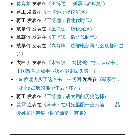
蒋音象
发表在《
王博远：“孤霧”与“孤鶩”
》
蒋工
发表在《
王博远：杨锐沉浮
》
蒋工
发表在《
王博远：后北伐时代
》
戴慕竹
发表在《
王博远：杨锐沉浮
》
戴慕竹
发表在《
王博远：后北伐时代
》
戴慕竹
发表在《
高肖峰：这部电影再怎么吹都不过
分
》
太棒了
发表在《
宋常铁 ：警惕浙江缙云倡议书，
中国改革开放事业决不能走回头路！
》
666位读者买了这本书 – 一切网
发表在《
戴慕竹：
《阅读星辰的那个午后 • 序》
》
蒋工
发表在《
王博远：胡太后的历史选择
》
蒙需
发表在《
蒋琦：在时光里酿一壶美酒 ——品
读姚龙均诗集《时光流韵》有感
》