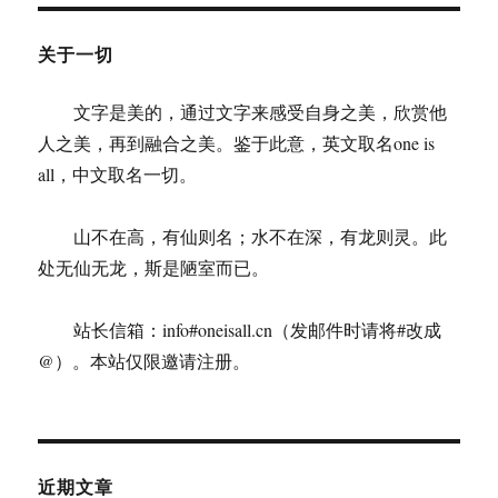
学
阶
关于一切
段
的
文字是美的，通过文字来感受自身之美，欣赏他
核
心
人之美，再到融合之美。鉴于此意，英文取名one is
人
all，中文取名一切。
物
山不在高，有仙则名；水不在深，有龙则灵。此
处无仙无龙，斯是陋室而已。
站长信箱：info#oneisall.cn（发邮件时请将#改成
@）。本站仅限邀请注册。
近期文章