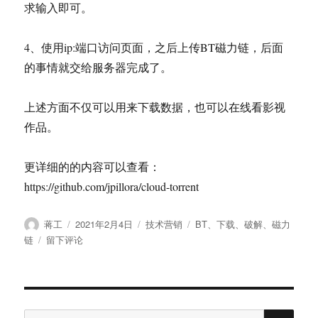
求输入即可。
4、使用ip:端口访问页面，之后上传BT磁力链，后面
的事情就交给服务器完成了。
上述方面不仅可以用来下载数据，也可以在线看影视
作品。
更详细的的内容可以查看：
https://github.com/jpillora/cloud-torrent
作
发
分
标
蒋工
2021年2月4日
技术营销
BT
、
下载
、
破解
、
磁力
者
布
类
签
于
链
留下评论
于
破
解
BT
磁
搜
力