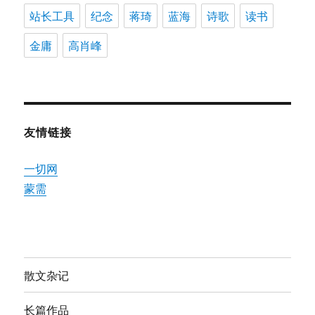
站长工具
纪念
蒋琦
蓝海
诗歌
读书
金庸
高肖峰
友情链接
一切网
蒙需
散文杂记
长篇作品