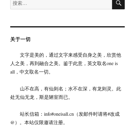
搜
索
因
索：
特
殊
原
因
无
关于一切
法
下
文字是美的，通过文字来感受自身之美，欣赏他
载
的
人之美，再到融合之美。鉴于此意，英文取名one is
问
all，中文取名一切。
题
山不在高，有仙则名；水不在深，有龙则灵。此
处无仙无龙，斯是陋室而已。
站长信箱：info#oneisall.cn（发邮件时请将#改成
@）。本站仅限邀请注册。