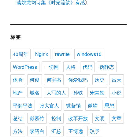
读姚龙均诗集《时光流韵》有感
》
标签
40周年
Nginx
rewrite
windows10
WordPress
一切网
人格
代码
伪静态
体验
何俊
何宇杰
你爱我吗
历史
吕天
地产
域名
大写的人
孙轶
宋常铁
小说
平師平法
张大官人
微营销
微软
思想
总结
戴慕竹
控制
改革开放
文明
文章
方法
李绍白
汇总
王博远
玟予