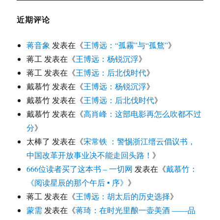
近期评论
蒋音象
发表在《
王博远：“孤霧”与“孤鶩”
》
蒋工
发表在《
王博远：杨锐沉浮
》
蒋工
发表在《
王博远：后北伐时代
》
戴慕竹
发表在《
王博远：杨锐沉浮
》
戴慕竹
发表在《
王博远：后北伐时代
》
戴慕竹
发表在《
高肖峰：这部电影再怎么吹都不过
分
》
太棒了
发表在《
宋常铁 ：警惕浙江缙云倡议书，
中国改革开放事业决不能走回头路！
》
666位读者买了这本书 – 一切网
发表在《
戴慕竹：
《阅读星辰的那个午后 • 序》
》
蒋工
发表在《
王博远：胡太后的历史选择
》
蒙需
发表在《
蒋琦：在时光里酿一壶美酒 ——品