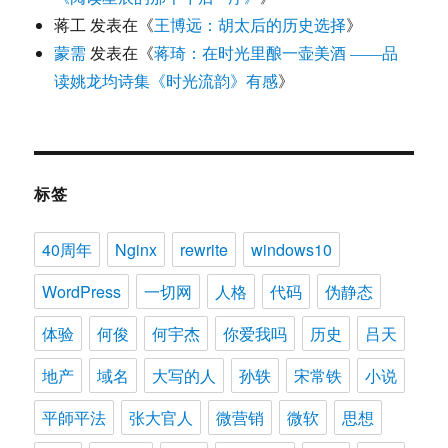
蒋工
发表在《
王博远：胡太后的历史选择
》
蒙需
发表在《
蒋琦：在时光里酿一壶美酒 ——品
读姚龙均诗集《时光流韵》有感
》
标签
40周年
Nginx
rewrite
windows10
WordPress
一切网
人格
代码
伪静态
体验
何俊
何宇杰
你爱我吗
历史
吕天
地产
域名
大写的人
孙轶
宋常铁
小说
平師平法
张大官人
微营销
微软
思想