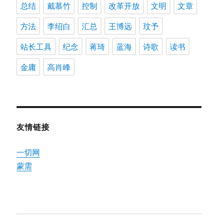
总结
戴慕竹
控制
改革开放
文明
文章
方法
李绍白
汇总
王博远
玟予
站长工具
纪念
蒋琦
蓝海
诗歌
读书
金庸
高肖峰
友情链接
一切网
蒙需