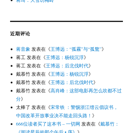
近期评论
蒋音象
发表在《
王博远：“孤霧”与“孤鶩”
》
蒋工
发表在《
王博远：杨锐沉浮
》
蒋工
发表在《
王博远：后北伐时代
》
戴慕竹
发表在《
王博远：杨锐沉浮
》
戴慕竹
发表在《
王博远：后北伐时代
》
戴慕竹
发表在《
高肖峰：这部电影再怎么吹都不过
分
》
太棒了
发表在《
宋常铁 ：警惕浙江缙云倡议书，
中国改革开放事业决不能走回头路！
》
666位读者买了这本书 – 一切网
发表在《
戴慕竹：
《阅读星辰的那个午后 • 序》
》