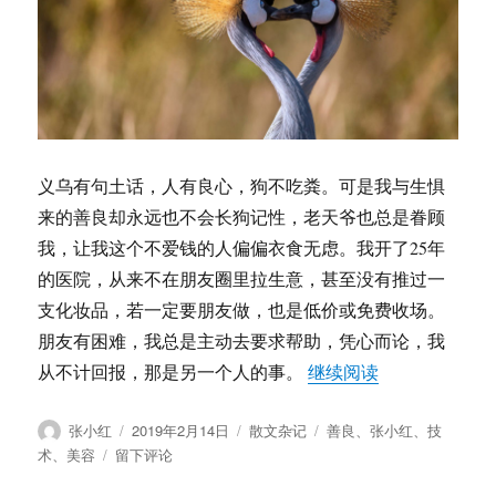
义乌有句土话，人有良心，狗不吃粪。可是我与生惧
来的善良却永远也不会长狗记性，老天爷也总是眷顾
我，让我这个不爱钱的人偏偏衣食无虑。我开了25年
的医院，从来不在朋友圈里拉生意，甚至没有推过一
支化妆品，若一定要朋友做，也是低价或免费收场。
朋友有困难，我总是主动去要求帮助，凭心而论，我
“张小红：若人
从不计回报，那是另一个人的事。
继续阅读
作
发
分
标
张小红
2019年2月14日
散文杂记
善良
、
张小红
、
技
者
布
类
签
于
术
、
美容
留下评论
于
张