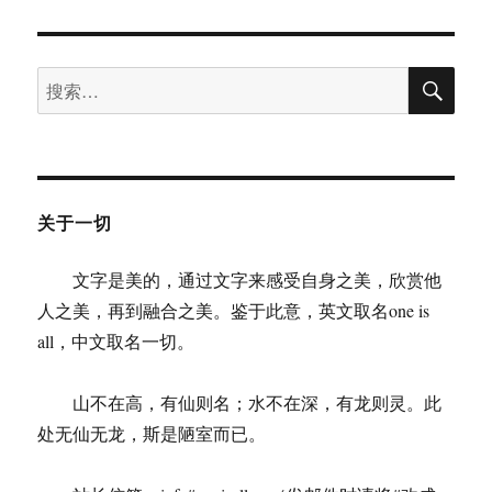
小
红：
若
搜
人
搜
索
类
索：
都
有
良
心，
狗
关于一切
也
不
文字是美的，通过文字来感受自身之美，欣赏他
吃
粪
人之美，再到融合之美。鉴于此意，英文取名one is
了
all，中文取名一切。
山不在高，有仙则名；水不在深，有龙则灵。此
处无仙无龙，斯是陋室而已。