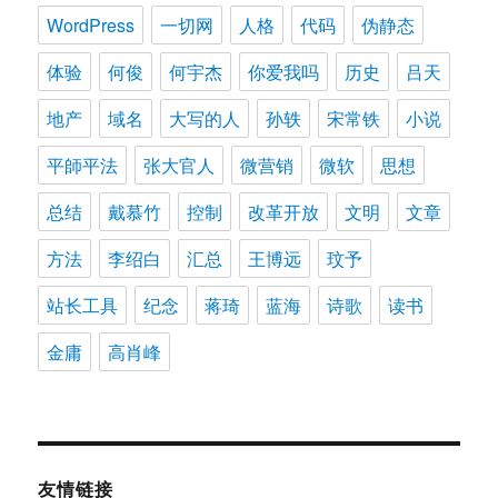
WordPress
一切网
人格
代码
伪静态
体验
何俊
何宇杰
你爱我吗
历史
吕天
地产
域名
大写的人
孙轶
宋常铁
小说
平師平法
张大官人
微营销
微软
思想
总结
戴慕竹
控制
改革开放
文明
文章
方法
李绍白
汇总
王博远
玟予
站长工具
纪念
蒋琦
蓝海
诗歌
读书
金庸
高肖峰
友情链接