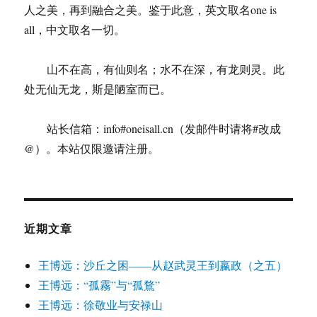
人之美，再到融合之美。鉴于此意，英文取名one is
all，中文取名一切。
山不在高，有仙则名；水不在深，有龙则灵。此
处无仙无龙，斯是陋室而已。
站长信箱：info#oneisall.cn（发邮件时请将#改成
@）。本站仅限邀请注册。
近期文章
王博远：沙丘之困——从赵武灵王到嬴政（之五）
王博远：“孤霧”与“孤鶩”
王博远：徐敬业与安禄山