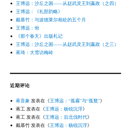
王博远：沙丘之困——从赵武灵王到嬴政（之四）
王博远：《礼部韵略》
戴慕竹：与波德莱尔相处的五个月
王博远：佾
《那个春天》出版札记
王博远：沙丘之困——从赵武灵王到嬴政（之三）
蒋琦：大雪访梅岭
近期评论
蒋音象
发表在《
王博远：“孤霧”与“孤鶩”
》
蒋工
发表在《
王博远：杨锐沉浮
》
蒋工
发表在《
王博远：后北伐时代
》
戴慕竹
发表在《
王博远：杨锐沉浮
》