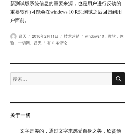
新测试版系统信息的重要来源，也是用户进行反馈的
重要软件)可能会在windows 10 RS1测试之后回归到用
户面前。
作
发
分
标
吕天
2016年2月11日
技术营销
windows10，微软，体
者
布
类
签
Win10mobile
验
、
一切网
、
吕天
有 2 条评论
于
10586.107
预
览
体
搜
验
搜
索
索：
关于一切
文字是美的，通过文字来感受自身之美，欣赏他