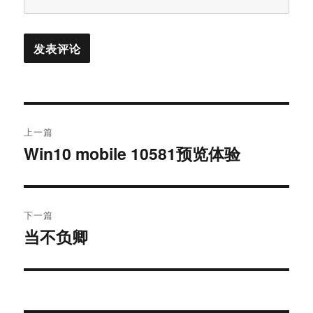
文
上一篇
章
Win10 mobile 10581预览体验
上
篇
导
文
航
章：
下一篇
当不负卿
下
篇
文
章：