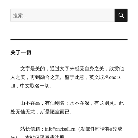
搜
搜
索
索：
关于一切
文字是美的，通过文字来感受自身之美，欣赏他
人之美，再到融合之美。鉴于此意，英文取名one is
all，中文取名一切。
山不在高，有仙则名；水不在深，有龙则灵。此
处无仙无龙，斯是陋室而已。
站长信箱：info#oneisall.cn（发邮件时请将#改成
@）。本站仅限邀请注册。