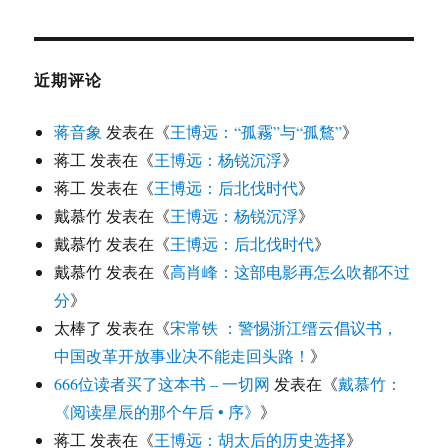
近期评论
蒋音象
发表在《
王博远：“孤霧”与“孤鶩”
》
蒋工
发表在《
王博远：杨锐沉浮
》
蒋工
发表在《
王博远：后北伐时代
》
戴慕竹
发表在《
王博远：杨锐沉浮
》
戴慕竹
发表在《
王博远：后北伐时代
》
戴慕竹
发表在《
高肖峰：这部电影再怎么吹都不过
分
》
太棒了
发表在《
宋常铁 ：警惕浙江缙云倡议书，
中国改革开放事业决不能走回头路！
》
666位读者买了这本书 – 一切网
发表在《
戴慕竹：
《阅读星辰的那个午后 • 序》
》
蒋工
发表在《
王博远：胡太后的历史选择
》