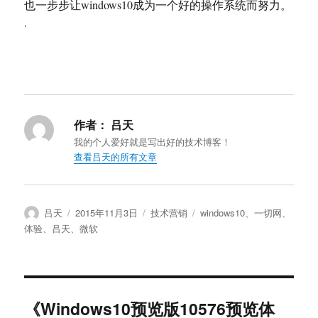
也一步步让windows10成为一个好的操作系统而努力。
·
作者：
吕天
我的个人爱好就是写出好的技术博客！
查看吕天的所有文章
作
发
分
标
吕天
2015年11月3日
技术营销
windows10
、
一切网
、
者
布
类
签
体验
、
吕天
、
微软
于
《Windows10预览版10576预览体