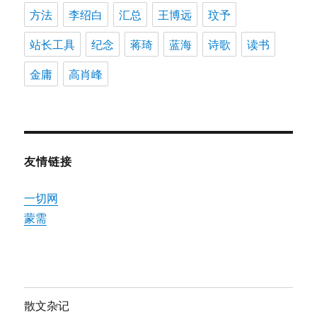
方法
李绍白
汇总
王博远
玟予
站长工具
纪念
蒋琦
蓝海
诗歌
读书
金庸
高肖峰
友情链接
一切网
蒙需
散文杂记