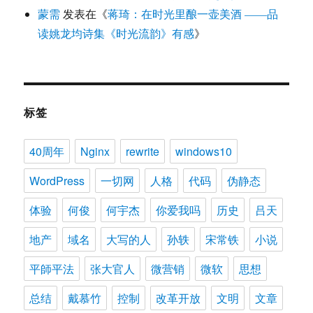
蒙需
发表在《
蒋琦：在时光里酿一壶美酒 ——品
读姚龙均诗集《时光流韵》有感
》
标签
40周年
Nginx
rewrite
windows10
WordPress
一切网
人格
代码
伪静态
体验
何俊
何宇杰
你爱我吗
历史
吕天
地产
域名
大写的人
孙轶
宋常铁
小说
平師平法
张大官人
微营销
微软
思想
总结
戴慕竹
控制
改革开放
文明
文章