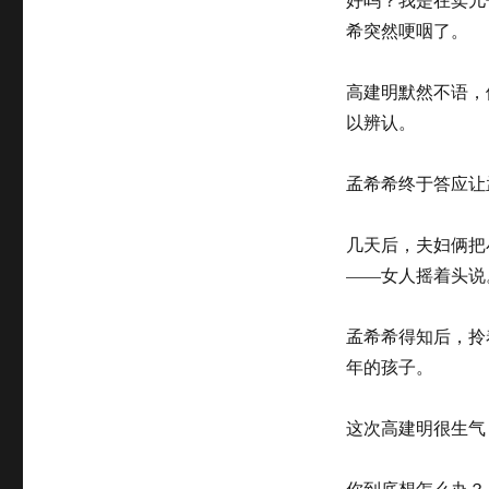
希突然哽咽了。
高建明默然不语，
以辨认。
孟希希终于答应让
几天后，夫妇俩把
——女人摇着头说
孟希希得知后，拎
年的孩子。
这次高建明很生气
你到底想怎么办？