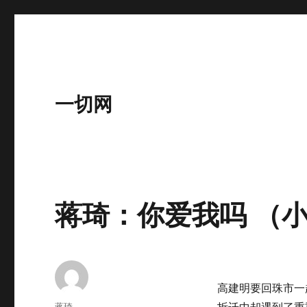
一切网
蒋琦：你爱我吗 （小
高建明要回珠市一
作
蒋琦
拆迁中却遇到了重