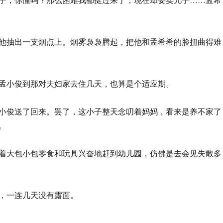
他抽出一支烟点上。烟雾袅袅腾起，把他和孟希希的脸扭曲得难
孟小俊到那对夫妇家去住几天，也算是个适应期。
小俊送了回来。罢了，这小子整天念叨着妈妈，看来是养不家了
。
着大包小包零食和玩具兴奋地赶到幼儿园，仿佛是去会见失散多
，一连几天没有露面。