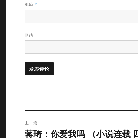
邮箱
*
网站
文
上一篇
章
蒋琦：你爱我吗 （小说连载 四
上