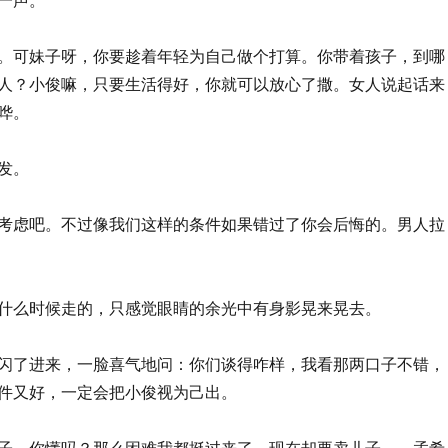
。可妹子呀，你要趁着年轻为自己做个打算。你带着孩子，到哪
人？小俊嘛，只要生活得好，你就可以放心了撒。女人说起话来
哗。
发。
考虑吧。不过像我们这样的条件如果错过了你会后悔的。男人拉
什么时候走的，只感觉眼睛的余光中有身影晃来晃去。
闪了进来，一脸喜气地问：你们谈得咋样，我看那两口子不错，
件又好，一定会把小俊视为己出。
子，你懂吗？那么困难我都挺过来了，现在却要卖儿子……孟希