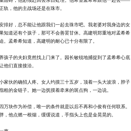
正轨，他的主战场还是在珠市。
安排好，总不能让他跟我们一起去珠市吧。我老婆对我身边的女
果知道还有个孩子，那可不会善罢甘休。高建明郑重地对孟希希
迫。孟希希知道，高建明的耐心已十分有限了。
养孩子的夫妇竟然找上门来了。园长敏锐地捕捉到了孟希希心底
让他们直接接洽。
小家伙的确招人疼。女人约摸三十五岁，顶着一头大波浪，脖子
指粗的金链子。她一边抚摸着牵来的斑点狗，一边说。
四万块作为补偿，唯一的条件就是以后不再和小俊有任何联系。
胖，他点燃一根烟，缓缓说道，手指头上也是金晃晃的。
一声。