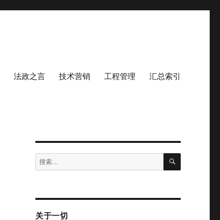
法政之言
技术营销
工程管理
汇总索引
搜
搜
索
索：
关于一切