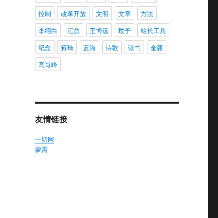
控制
改革开放
文明
文章
方法
李绍白
汇总
王博远
玟予
站长工具
纪念
蒋琦
蓝海
诗歌
读书
金庸
高肖峰
友情链接
一切网
蒙需