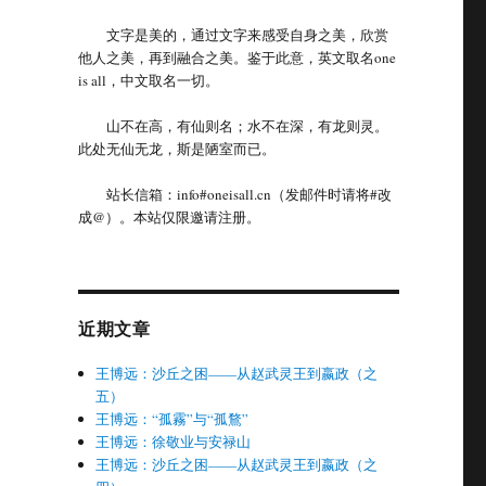
文字是美的，通过文字来感受自身之美，欣赏
他人之美，再到融合之美。鉴于此意，英文取名one
is all，中文取名一切。
山不在高，有仙则名；水不在深，有龙则灵。
此处无仙无龙，斯是陋室而已。
站长信箱：info#oneisall.cn（发邮件时请将#改
成@）。本站仅限邀请注册。
近期文章
王博远：沙丘之困——从赵武灵王到嬴政（之
五）
王博远：“孤霧”与“孤鶩”
王博远：徐敬业与安禄山
王博远：沙丘之困——从赵武灵王到嬴政（之