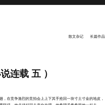
散文杂记
长篇作品
说连载 五 ）
趟，在竞争激烈的竞拍会上上下其手抢回一块寸土寸金的地皮，
重阻碍，他必须赶回去亲自处理。他希望孟希希跟他一起去——