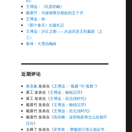
四）
王博远：《礼部韵略》
戴慕竹：与波德莱尔相处的五个月
王博远：佾
《那个春天》出版札记
王博远：沙丘之困——从赵武灵王到嬴政（之
三）
蒋琦：大雪访梅岭
近期评论
蒋音象
发表在《
王博远：“孤霧”与“孤鶩”
》
蒋工
发表在《
王博远：杨锐沉浮
》
蒋工
发表在《
王博远：后北伐时代
》
戴慕竹
发表在《
王博远：杨锐沉浮
》
戴慕竹
发表在《
王博远：后北伐时代
》
戴慕竹
发表在《
高肖峰：这部电影再怎么吹都不
过分
》
太棒了
发表在《
宋常铁 ：警惕浙江缙云倡议书，