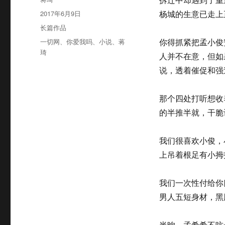
者
发
2017年6月9日
杨城的生意已走上
布
分
长篇作品
于
类
标
一切网
、
你爱我吗
、
小说
、
蒋
你得抓紧把孟小俊
签
琦
人并不在意，但如
说，透着催促和强
那个四处打听想收
的半推半就，干脆
我们很喜欢小俊，
上吊着根足有小拇
我们一次性付给你
男人五短身材，黑
半晌，孟希希不吭