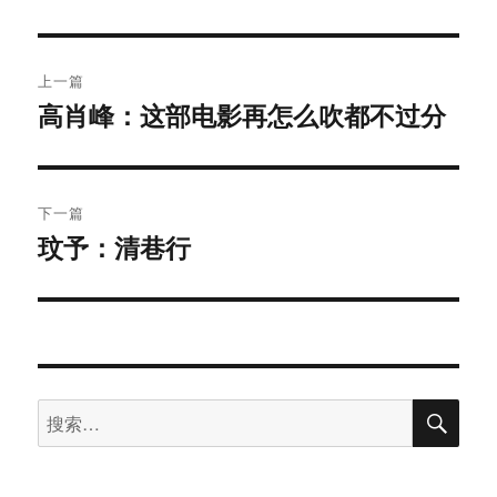
文
上一篇
章
高肖峰：这部电影再怎么吹都不过分
上
篇
导
文
航
章：
下一篇
玟予：清巷行
下
篇
文
章：
搜
搜
索
索：