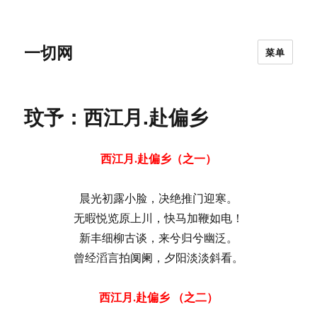
一切网
菜单
玟予：西江月.赴偏乡
西江月.赴偏乡（之一）
晨光初露小脸，决绝推门迎寒。
无暇悦览原上川，快马加鞭如电！
新丰细柳古谈，来兮归兮幽泛。
曾经滔言拍阒阑，夕阳淡淡斜看。
西江月.赴偏乡 （之二）