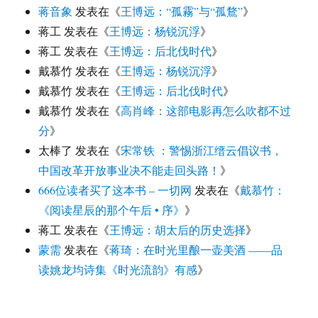
蒋音象
发表在《
王博远：“孤霧”与“孤鶩”
》
蒋工
发表在《
王博远：杨锐沉浮
》
蒋工
发表在《
王博远：后北伐时代
》
戴慕竹
发表在《
王博远：杨锐沉浮
》
戴慕竹
发表在《
王博远：后北伐时代
》
戴慕竹
发表在《
高肖峰：这部电影再怎么吹都不过
分
》
太棒了
发表在《
宋常铁 ：警惕浙江缙云倡议书，
中国改革开放事业决不能走回头路！
》
666位读者买了这本书 – 一切网
发表在《
戴慕竹：
《阅读星辰的那个午后 • 序》
》
蒋工
发表在《
王博远：胡太后的历史选择
》
蒙需
发表在《
蒋琦：在时光里酿一壶美酒 ——品
读姚龙均诗集《时光流韵》有感
》