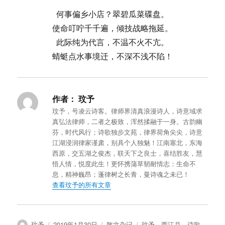
何事偏乡小店？翠碧瓜菜碟盘。
使命叮咛千千遍，倾技战略拖延。
此际纯为代言，不温不火不亢。
蜻蜓点水事境迁，不深不浅不陷！
作者：
玟予
玟予，号凌云诗客。律师界清真浪漫诗人，诗意域求
真弘法律师，二者之极致，浑然揉融于一身。古韵幽
芬，时代风行；诗歌独步文苑，律界荷角尖尖，诗意
江湖浸润律家谨肃，别具个人独魅！江南塞北，东海
西原，交五湖之俊杰，联天下之良士，喜结胜友，慧
悟人情，悦度此生！更怀携蒲草韧耐情志：生命不
息，精神巍昂；蓬律树之长青，曼诗魂之未已！
查看玟予的所有文章
作
发
分
标
玟予
2019年1月30日
散文杂记
玟予
、
西江月
、
诗歌
、