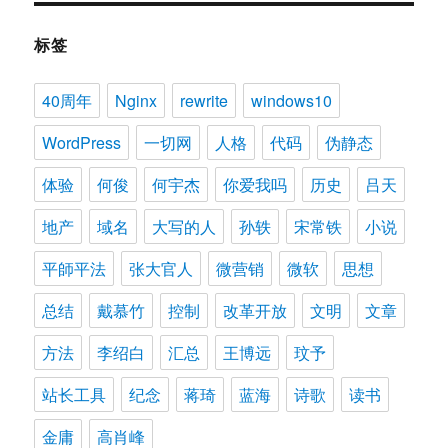
标签
40周年
Nginx
rewrite
windows10
WordPress
一切网
人格
代码
伪静态
体验
何俊
何宇杰
你爱我吗
历史
吕天
地产
域名
大写的人
孙轶
宋常铁
小说
平師平法
张大官人
微营销
微软
思想
总结
戴慕竹
控制
改革开放
文明
文章
方法
李绍白
汇总
王博远
玟予
站长工具
纪念
蒋琦
蓝海
诗歌
读书
金庸
高肖峰