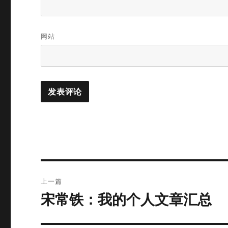
网站
文
上一篇
章
宋常铁：我的个人文章汇总
上
篇
导
文