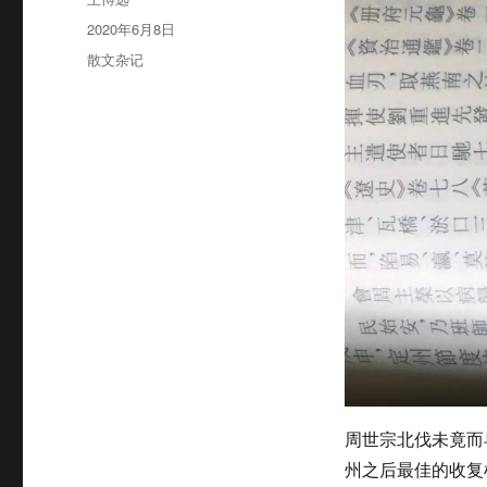
者
发
2020年6月8日
布
分
散文杂记
于
类
周世宗北伐未竟而
州之后最佳的收复