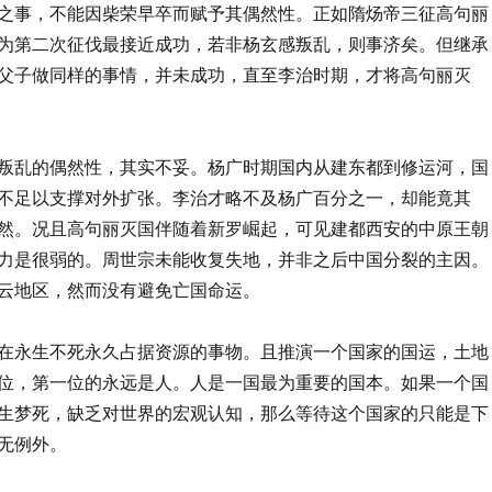
之事，不能因柴荣早卒而赋予其偶然性。正如隋炀帝三征高句丽
为第二次征伐最接近成功，若非杨玄感叛乱，则事济矣。但继承
父子做同样的事情，并未成功，直至李治时期，才将高句丽灭
叛乱的偶然性，其实不妥。杨广时期国内从建东都到修运河，国
不足以支撑对外扩张。李治才略不及杨广百分之一，却能竟其
然。况且高句丽灭国伴随着新罗崛起，可见建都西安的中原王朝
力是很弱的。周世宗未能收复失地，并非之后中国分裂的主因。
云地区，然而没有避免亡国命运。
在永生不死永久占据资源的事物。且推演一个国家的国运，土地
位，第一位的永远是人。人是一国最为重要的国本。如果一个国
生梦死，缺乏对世界的宏观认知，那么等待这个国家的只能是下
无例外。