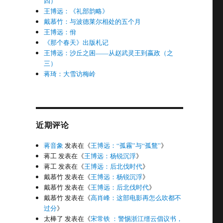
四）
王博远：《礼部韵略》
戴慕竹：与波德莱尔相处的五个月
王博远：佾
《那个春天》出版札记
王博远：沙丘之困——从赵武灵王到嬴政（之
三）
蒋琦：大雪访梅岭
近期评论
蒋音象
发表在《
王博远：“孤霧”与“孤鶩”
》
蒋工
发表在《
王博远：杨锐沉浮
》
蒋工
发表在《
王博远：后北伐时代
》
戴慕竹
发表在《
王博远：杨锐沉浮
》
戴慕竹
发表在《
王博远：后北伐时代
》
戴慕竹
发表在《
高肖峰：这部电影再怎么吹都不
过分
》
太棒了
发表在《
宋常铁 ：警惕浙江缙云倡议书，