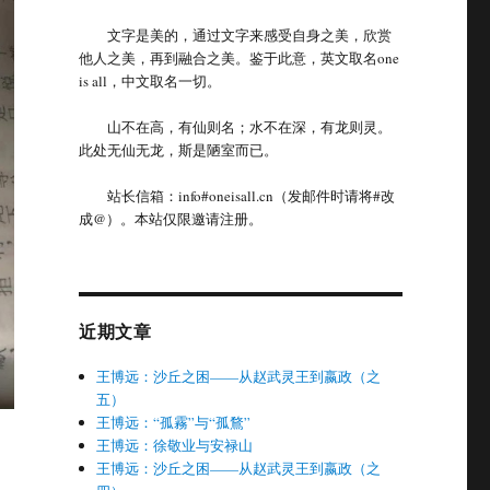
文字是美的，通过文字来感受自身之美，欣赏
他人之美，再到融合之美。鉴于此意，英文取名one
is all，中文取名一切。
山不在高，有仙则名；水不在深，有龙则灵。
此处无仙无龙，斯是陋室而已。
站长信箱：info#oneisall.cn（发邮件时请将#改
成@）。本站仅限邀请注册。
近期文章
王博远：沙丘之困——从赵武灵王到嬴政（之
五）
王博远：“孤霧”与“孤鶩”
王博远：徐敬业与安禄山
王博远：沙丘之困——从赵武灵王到嬴政（之