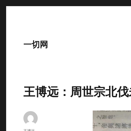
一切网
王博远：周世宗北伐
作
王博远