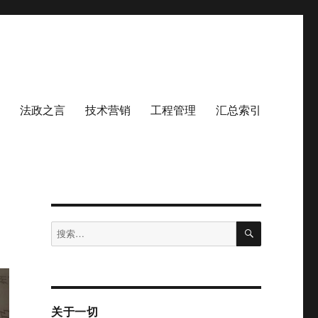
法政之言
技术营销
工程管理
汇总索引
搜
搜
索
索：
关于一切