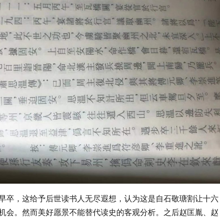
早卒，这给予后世读书人无尽遐想，认为这是自石敬瑭割让十六
机会。然而美好愿景不能替代读史的客观分析。之后赵匡胤、赵