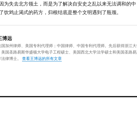
因为失去北方领土，而是为了解决自安史之乱以来无法调和的中
了饮鸩止渴式的药方，归根结底是整个文明遇到了瓶颈。
王博远
美国加州律师、美国专利代理师；中国律师、中国专利代理师。先后获得浙江大
、美国圣路易斯华盛顿大学电子工程硕士、美国西北大学法学硕士和美国圣路易
学法律博士。
查看王博远的所有文章