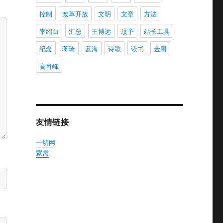
控制
改革开放
文明
文章
方法
李绍白
汇总
王博远
玟予
站长工具
纪念
蒋琦
蓝海
诗歌
读书
金庸
高肖峰
友情链接
一切网
蒙需