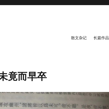
散文杂记
长篇作品
未竟而早卒