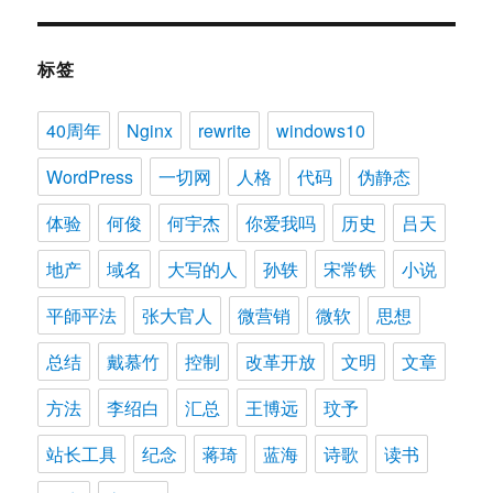
标签
40周年
Nginx
rewrite
windows10
WordPress
一切网
人格
代码
伪静态
体验
何俊
何宇杰
你爱我吗
历史
吕天
地产
域名
大写的人
孙轶
宋常铁
小说
平師平法
张大官人
微营销
微软
思想
总结
戴慕竹
控制
改革开放
文明
文章
方法
李绍白
汇总
王博远
玟予
站长工具
纪念
蒋琦
蓝海
诗歌
读书