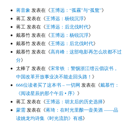
蒋音象
发表在《
王博远：“孤霧”与“孤鶩”
》
蒋工
发表在《
王博远：杨锐沉浮
》
蒋工
发表在《
王博远：后北伐时代
》
戴慕竹
发表在《
王博远：杨锐沉浮
》
戴慕竹
发表在《
王博远：后北伐时代
》
戴慕竹
发表在《
高肖峰：这部电影再怎么吹都不过
分
》
太棒了
发表在《
宋常铁 ：警惕浙江缙云倡议书，
中国改革开放事业决不能走回头路！
》
666位读者买了这本书 – 一切网
发表在《
戴慕竹：
《阅读星辰的那个午后 • 序》
》
蒋工
发表在《
王博远：胡太后的历史选择
》
蒙需
发表在《
蒋琦：在时光里酿一壶美酒 ——品
读姚龙均诗集《时光流韵》有感
》