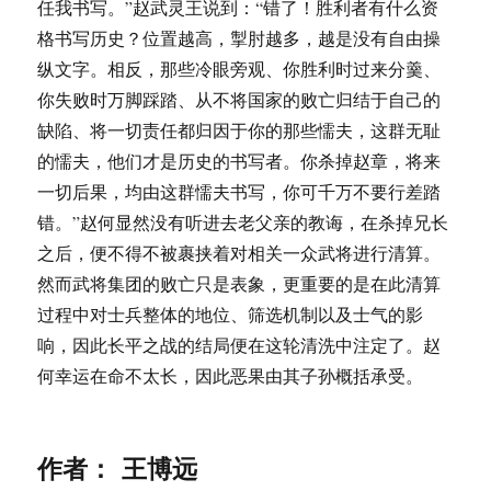
任我书写。”赵武灵王说到：“错了！胜利者有什么资
格书写历史？位置越高，掣肘越多，越是没有自由操
纵文字。相反，那些冷眼旁观、你胜利时过来分羹、
你失败时万脚踩踏、从不将国家的败亡归结于自己的
缺陷、将一切责任都归因于你的那些懦夫，这群无耻
的懦夫，他们才是历史的书写者。你杀掉赵章，将来
一切后果，均由这群懦夫书写，你可千万不要行差踏
错。”赵何显然没有听进去老父亲的教诲，在杀掉兄长
之后，便不得不被裹挟着对相关一众武将进行清算。
然而武将集团的败亡只是表象，更重要的是在此清算
过程中对士兵整体的地位、筛选机制以及士气的影
响，因此长平之战的结局便在这轮清洗中注定了。赵
何幸运在命不太长，因此恶果由其子孙概括承受。
作者： 王博远