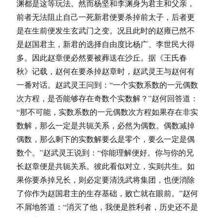
渊都是这等玩法。然而杨坚和李渊身为君主和父亲，
前者无法阻止自己一死新君便要杀掉前太子，后者更
是在生前便发生玄武门之变。况且此时的赵雍已然不
是赵国君主，新君的选择自由度比杨广、李世民大得
多。因此赵章便必然要被葬送在沙丘。据《王氏春
秋》记载，赵何在要杀掉赵章时，赵武灵王与赵何有
一番对话。赵武灵王问到：“一个实数系数的一元偶数
次方程，是否能够存在奇数个实数解？”赵何回答道：
“那不可能，实数系数的一元偶数次方程如果存在非实
数解，那么一定是共轭关系，必然为偶数。偶数减掉
偶数，那么剩下的实数解要么是零个，要么一定是偶
数个。”赵武灵王说到：“你能理解便好。你与你的兄
长赵章便是共轭关系。彼此看似对立，实则共生。如
果你要杀掉兄长，则必定要清洗武将集团，也便消除
了你作为赵国君主的生存基础，败亡就在眼前。”赵何
不屑地答道：“消灭了他，我便是胜利者，历史还不是