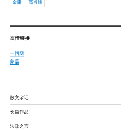
金庸
高肖峰
友情链接
一切网
蒙需
散文杂记
长篇作品
法政之言