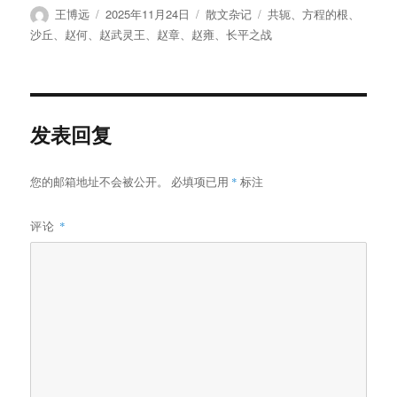
作
发
分
标
王博远
2025年11月24日
散文杂记
共轭
、
方程的根
、
者
布
类
签
沙丘
、
赵何
、
赵武灵王
、
赵章
、
赵雍
、
长平之战
于
发表回复
您的邮箱地址不会被公开。
必填项已用
*
标注
评论
*