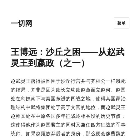
一切网
菜单
王博远：沙丘之困——从赵武
灵王到嬴政（之一）
赵武灵王落得被围困于沙丘行宫并与齐桓公一样饿死
的结局，并非是因为废长立幼废赵章而立赵何。赵国
处在匈奴南下与秦国东进的四战之地，使得其国家治
理结构中武将集团处于高于文官的地位，而赵武灵王
赵雍又处在中原各国多年征战逐相吞没的历史节点，
这使得他作为赵国君主的同时又兼任四方征战的军事
统帅。如果赵雍放弃后者的身份，那么便会像曹魏的