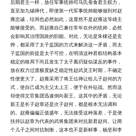
后期君主一样，放任军事统帅司马氏蚕食君主权力，
直至加九锡禅代，即便第一代军事统帅能够做到对赵
雍忠诚，结局也必然如此，这显然不是赵雍这等雄主
能够接受的。而赵雍自己兼任常年在外的统帅，必然
会影响其治理国政的职能。对此，无论是朱棣还是玄
烨，都采用了太子监国的方式来解决这一矛盾，而太
子监国的前提是太子可控，在明清这种君权结构基本
稳定的格局下尚且发生了太子胤礽疑似谋反的事件，
放在权力过渡极度缺乏稳定性赵武灵王时期，不确定
性便更大了。赵雍采用了将王位禅让给儿子赵何的方
式，使自己成为主父太上王，便于在外征战。然而这
却使得文官集团迅速倒向新王。这其中的矛盾，无论
新王是长子赵章还是次子赵何，都是根本无法调和
的。赵雍偏偏正值盛年，无法接受这种落差，于是便
扶持以赵章为代表的武将集团来对抗新君赵何。让两
个儿子之间对抗制衡，这本也不是新鲜事，杨坚和李