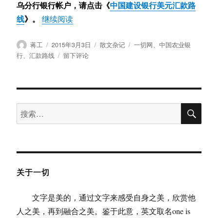
乌分行银行帐户，请点击《
中国建设银行美元汇款路
线
》。
“最新版中国农业银行义乌分行（分理处）
继续阅读
作
发
分
标
蒋工
2015年3月3日
散文杂记
一切网
、
中国农业银
者
布
类
签
于
行
、
汇款路线
留下评论
于
最
新
版
中
搜
国
搜
索
农
索：
业
银
行
义
乌
关于一切
分
行
文字是美的，通过文字来感受自身之美，欣赏他
（分
理
人之美，再到融合之美。鉴于此意，英文取名one is