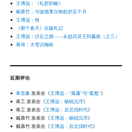
王博远：《礼部韵略》
戴慕竹：与波德莱尔相处的五个月
王博远：佾
《那个春天》出版札记
王博远：沙丘之困——从赵武灵王到嬴政（之三）
蒋琦：大雪访梅岭
近期评论
蒋音象
发表在《
王博远：“孤霧”与“孤鶩”
》
蒋工
发表在《
王博远：杨锐沉浮
》
蒋工
发表在《
王博远：后北伐时代
》
戴慕竹
发表在《
王博远：杨锐沉浮
》
戴慕竹
发表在《
王博远：后北伐时代
》