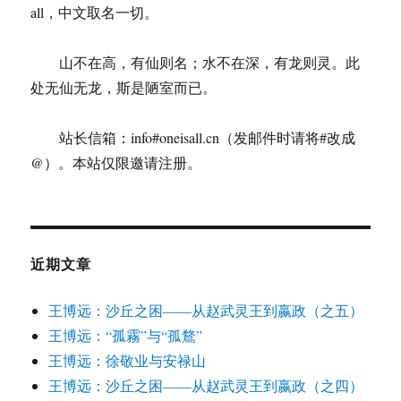
处）
all，中文取名一切。
境
外
汇
山不在高，有仙则名；水不在深，有龙则灵。此
款
处无仙无龙，斯是陋室而已。
指
引
站长信箱：info#oneisall.cn（发邮件时请将#改成
@）。本站仅限邀请注册。
近期文章
王博远：沙丘之困——从赵武灵王到嬴政（之五）
王博远：“孤霧”与“孤鶩”
王博远：徐敬业与安禄山
王博远：沙丘之困——从赵武灵王到嬴政（之四）