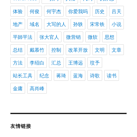
体验
何俊
何宇杰
你爱我吗
历史
吕天
地产
域名
大写的人
孙轶
宋常铁
小说
平師平法
张大官人
微营销
微软
思想
总结
戴慕竹
控制
改革开放
文明
文章
方法
李绍白
汇总
王博远
玟予
站长工具
纪念
蒋琦
蓝海
诗歌
读书
金庸
高肖峰
友情链接