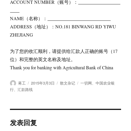
ACCOUNT NUMBER（账号）：
NAME（名称）：
ADDRESS（地址）：NO.181 BINWANG RD YIWU
ZHEJIANG
为了您的收汇顺利，请提供给汇款人正确的账号（17
位）和完整的英文名称及地址。
Thank you for banking with Agricultural Bank of China
作
发
分
标
蒋工
2015年3月3日
散文杂记
一切网
、
中国农业银
者
布
类
签
行
、
汇款路线
于
发表回复