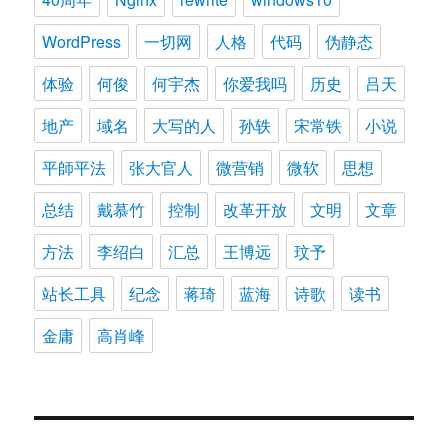
WordPress
一切网
人格
代码
伪静态
体验
何俊
何宇杰
你爱我吗
历史
吕天
地产
域名
大写的人
孙轶
宋常铁
小说
平師平法
张大官人
微营销
微软
思想
总结
戴慕竹
控制
改革开放
文明
文章
方法
李绍白
汇总
王博远
玟予
站长工具
纪念
蒋琦
蓝海
诗歌
读书
金庸
高肖峰