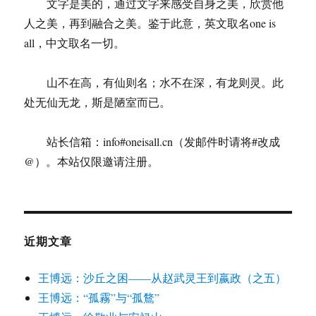
文字是美的，通过文字来感受自身之美，欣赏他
人之美，再到融合之美。鉴于此意，英文取名one is
all，中文取名一切。
山不在高，有仙则名；水不在深，有龙则灵。此
处无仙无龙，斯是陋室而已。
站长信箱：info#oneisall.cn（发邮件时请将#改成
@）。本站仅限邀请注册。
近期文章
王博远：沙丘之困——从赵武灵王到嬴政（之五）
王博远：“孤霧”与“孤鶩”