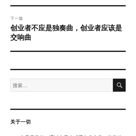
航
章：
下一篇
创业者不应是独奏曲，创业者应该是
下
交响曲
篇
文
章：
搜
搜
索
索：
关于一切