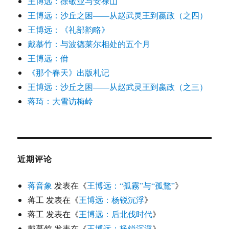
王博远：徐敬业与安禄山
王博远：沙丘之困——从赵武灵王到嬴政（之四）
王博远：《礼部韵略》
戴慕竹：与波德莱尔相处的五个月
王博远：佾
《那个春天》出版札记
王博远：沙丘之困——从赵武灵王到嬴政（之三）
蒋琦：大雪访梅岭
近期评论
蒋音象
发表在《
王博远：“孤霧”与“孤鶩”
》
蒋工
发表在《
王博远：杨锐沉浮
》
蒋工
发表在《
王博远：后北伐时代
》
戴慕竹
发表在《
王博远：杨锐沉浮
》