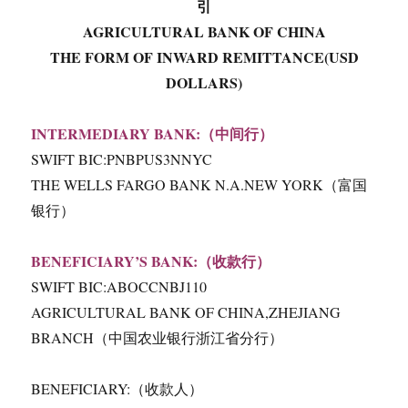
引
AGRICULTURAL BANK OF CHINA
THE FORM OF INWARD REMITTANCE(USD
DOLLARS)
INTERMEDIARY BANK:（中间行）
SWIFT BIC:PNBPUS3NNYC
THE WELLS FARGO BANK N.A.NEW YORK（富国
银行）
BENEFICIARY’S BANK:（收款行）
SWIFT BIC:ABOCCNBJ110
AGRICULTURAL BANK OF CHINA,ZHEJIANG
BRANCH（中国农业银行浙江省分行）
BENEFICIARY:（收款人）