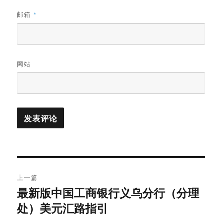
邮箱
*
网站
文
上一篇
章
最新版中国工商银行义乌分行（分理
上
处）美元汇路指引
篇
导
文