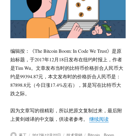
编辑按：《The Bitcoin Boom: In Code We Trust》是原
始标题，于2017年12月18日发布在纽约时报上，作者
是Tim Wu。文章发布当时的比特币价格折合人民币大
约是99394.87元，本文发布时的价格折合人民币是：
87898.8元（今日涨17.4%左右），算是写在比特币大
跌之际。
因为文章写的很精彩，所以把原文复制过来，最后附
“The Bitco
上黄剑雄译的中文版，供读者参考。
继续阅读
作
发
分
标
蒋工
2017年12月22日
技术营销
Bitcoin
、
Boom
、