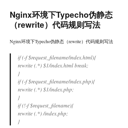
境
下
Nginx环境下Typecho伪静态
Discuz7
伪
（rewrite）代码规则写法
静
态
（rewrite）
Nginx环境下Typecho伪静态（rewrite）代码规则写法
代
码
规
if (-f $request_filename/index.html){
则
rewrite (.*) $1/index.html break;
写
}
法
if (-f $request_filename/index.php){
rewrite (.*) $1/index.php;
}
if (!-f $request_filename){
rewrite (.*) /index.php;
}