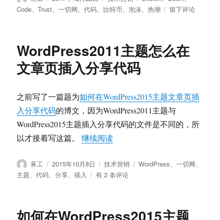
者
布
类
签
于
Code
、
Trust
、
一切网
、
代码
、
比特币
、
泡沫
、
热潮
留下评论
于
The
Bitcoin
Boom:
WordPress2011主题怎么在
In
Code
文章页插入分享代码
We
Trust（附
全
之前写了一篇题为
如何在WordPress2015主题文章页插
文
入分享代码
的博文，因为WordPress2011主题与
翻
译）
WordPress2015主题插入分享代码的文件是不同的，所
“WordPress2011主题怎么
以才接着写这篇。
继续阅读
作
发
分
标
蒋工
2015年10月8日
技术营销
WordPress
、
一切网
、
者
布
类
签
WordPress2011
主题
、
代码
、
分享
、
插入
有 2 条评论
于
主
题
怎
如何在WordPress2015主题
么