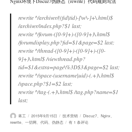
Nginx环境下Discuz7伪静态（rewrite）代码规则写法
插
入
分
rewrite ^/archiver/((fid|tid)-[\w\-]+\.html)$
享
/archiver/index.php?$1 last;
代
rewrite ^/forum-([0-9]+)-([0-9]+)\.html$
码
/forumdisplay.php?fid=$1&page=$2 last;
rewrite ^/thread-([0-9]+)-([0-9]+)-([0-
9]+)\.html$ /viewthread.php?
tid=$1&extra=page\%3D$3&page=$2 last;
rewrite ^/space-(username|uid)-(.+)\.html$
/space.php?$1=$2 last;
rewrite ^/tag-(.+)\.html$ /tag.php?name=$1
last;
作
发
分
标
蒋工
2015年9月15日
技术营销
Discuz7
、
Nginx
、
者
布
类
签
Nginx
rewrite
、
一切网
、
代码
、
伪静态
有 1 条评论
于
环