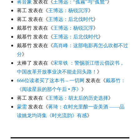
蒋音象
发表在《
王博远：“孤霧”与“孤鶩”
》
蒋工
发表在《
王博远：杨锐沉浮
》
蒋工
发表在《
王博远：后北伐时代
》
戴慕竹
发表在《
王博远：杨锐沉浮
》
戴慕竹
发表在《
王博远：后北伐时代
》
戴慕竹
发表在《
高肖峰：这部电影再怎么吹都不过
分
》
太棒了
发表在《
宋常铁 ：警惕浙江缙云倡议书，
中国改革开放事业决不能走回头路！
》
666位读者买了这本书 – 一切网
发表在《
戴慕竹：
《阅读星辰的那个午后 • 序》
》
蒋工
发表在《
王博远：胡太后的历史选择
》
蒙需
发表在《
蒋琦：在时光里酿一壶美酒 ——品
读姚龙均诗集《时光流韵》有感
》