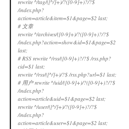
rewrite ^/tag/([^/]+)/?([0-9]+)?/?$
/index.php?
action=article&item=$1&page=$2 last;
# 文章
rewrite ^/archives/([0-9]+)/?([0-9]+)?/?$
/index.php?action=show&id=$1&page=$2
last;
# RSS rewrite ^/rss/([0-9]+)?/?$ /rss.php?
cid=$1 last;
rewrite ^/rss/([^/]+)/?$ /rss.php?url=$1 last;
# 用户 rewrite ^/uid/([0-9]+)/?([0-9]+)?/?$
/index.php?
action=article&uid=$1&page=$2 last;
rewrite ^/user/([^/]+)/?([0-9]+)?/?$
/index.php?
action=article&user=$1&page=$2 last;