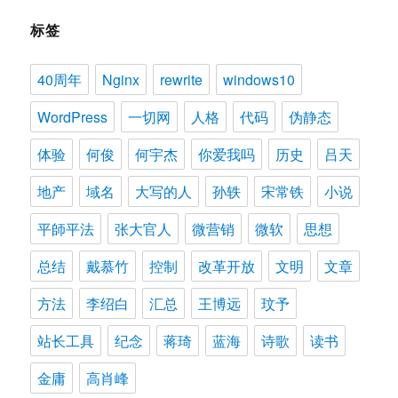
标签
40周年
Nginx
rewrite
windows10
WordPress
一切网
人格
代码
伪静态
体验
何俊
何宇杰
你爱我吗
历史
吕天
地产
域名
大写的人
孙轶
宋常铁
小说
平師平法
张大官人
微营销
微软
思想
总结
戴慕竹
控制
改革开放
文明
文章
方法
李绍白
汇总
王博远
玟予
站长工具
纪念
蒋琦
蓝海
诗歌
读书
金庸
高肖峰