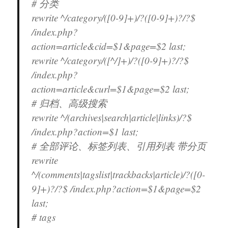
# 分类
rewrite ^/category/([0-9]+)/?([0-9]+)?/?$
/index.php?
action=article&cid=$1&page=$2 last;
rewrite ^/category/([^/]+)/?([0-9]+)?/?$
/index.php?
action=article&curl=$1&page=$2 last;
# 归档、高级搜索
rewrite ^/(archives|search|article|links)/?$
/index.php?action=$1 last;
# 全部评论、标签列表、引用列表 带分页
rewrite
^/(comments|tagslist|trackbacks|article)/?([0-
9]+)?/?$ /index.php?action=$1&page=$2
last;
# tags