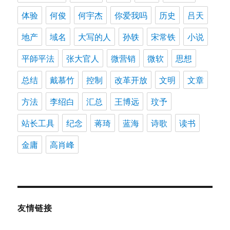
体验
何俊
何宇杰
你爱我吗
历史
吕天
地产
域名
大写的人
孙轶
宋常铁
小说
平師平法
张大官人
微营销
微软
思想
总结
戴慕竹
控制
改革开放
文明
文章
方法
李绍白
汇总
王博远
玟予
站长工具
纪念
蒋琦
蓝海
诗歌
读书
金庸
高肖峰
友情链接