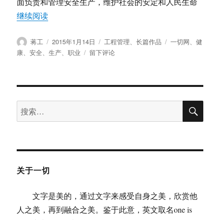
面负责和管理安全生产，维护社会的安定和人民生命
“安全生产和职业健康不容忽视”
继续阅读
作
发
分
标
蒋工
2015年1月14日
工程管理
、
长篇作品
一切网
、
健
者
布
类
签
于
康
、
安全
、
生产
、
职业
留下评论
于
安
全
生
产
搜
和
搜
索
职
索：
业
健
康
不
容
关于一切
忽
视
文字是美的，通过文字来感受自身之美，欣赏他
人之美，再到融合之美。鉴于此意，英文取名one is