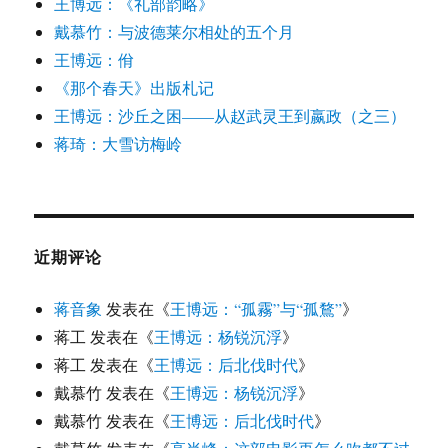
王博远：《礼部韵略》
戴慕竹：与波德莱尔相处的五个月
王博远：佾
《那个春天》出版札记
王博远：沙丘之困——从赵武灵王到嬴政（之三）
蒋琦：大雪访梅岭
近期评论
蒋音象
发表在《
王博远：“孤霧”与“孤鶩”
》
蒋工
发表在《
王博远：杨锐沉浮
》
蒋工
发表在《
王博远：后北伐时代
》
戴慕竹
发表在《
王博远：杨锐沉浮
》
戴慕竹
发表在《
王博远：后北伐时代
》