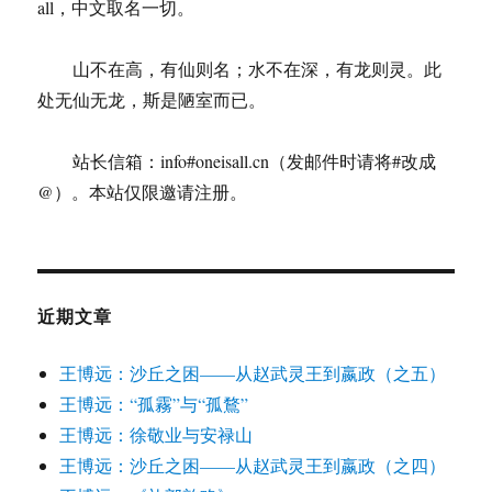
all，中文取名一切。
山不在高，有仙则名；水不在深，有龙则灵。此
处无仙无龙，斯是陋室而已。
站长信箱：info#oneisall.cn（发邮件时请将#改成
@）。本站仅限邀请注册。
近期文章
王博远：沙丘之困——从赵武灵王到嬴政（之五）
王博远：“孤霧”与“孤鶩”
王博远：徐敬业与安禄山
王博远：沙丘之困——从赵武灵王到嬴政（之四）