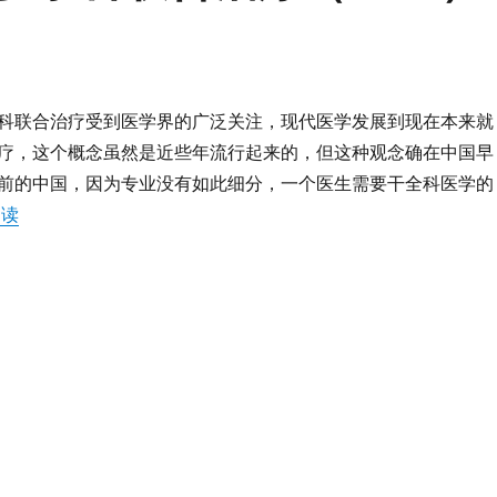
科联合治疗受到医学界的广泛关注，现代医学发展到现在本来就
疗，这个概念虽然是近些年流行起来的，但这种观念确在中国早
前的中国，因为专业没有如此细分，一个医生需要干全科医学的
“深埋在我心中的医学多学科联合治疗（MDT）想法和期待”
阅读