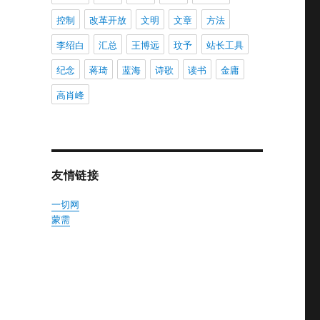
控制
改革开放
文明
文章
方法
李绍白
汇总
王博远
玟予
站长工具
纪念
蒋琦
蓝海
诗歌
读书
金庸
高肖峰
友情链接
一切网
蒙需