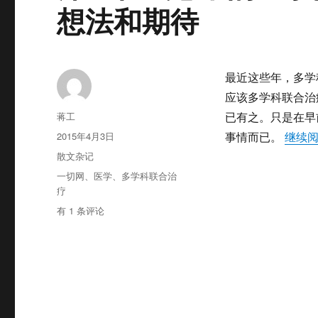
想法和期待
最近这些年，多学
应该多学科联合治
作
蒋工
已有之。只是在早
者
发
2015年4月3日
事情而已。
继续
布
分
散文杂记
于
类
标
一切网
、
医学
、
多学科联合治
签
疗
深
有 1 条评论
埋
在
我
心
中
的
医