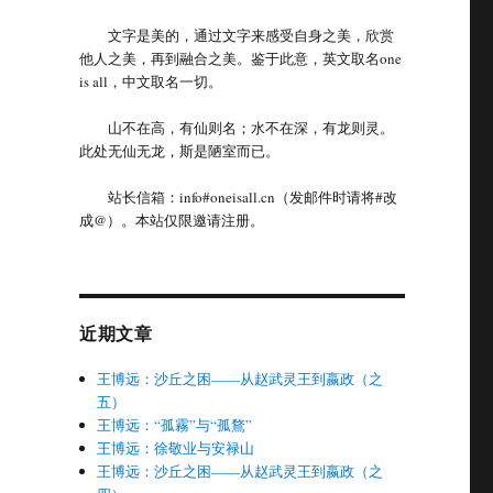
文字是美的，通过文字来感受自身之美，欣赏
他人之美，再到融合之美。鉴于此意，英文取名one
is all，中文取名一切。
山不在高，有仙则名；水不在深，有龙则灵。
此处无仙无龙，斯是陋室而已。
站长信箱：info#oneisall.cn（发邮件时请将#改
成@）。本站仅限邀请注册。
近期文章
王博远：沙丘之困——从赵武灵王到嬴政（之
五）
王博远：“孤霧”与“孤鶩”
王博远：徐敬业与安禄山
王博远：沙丘之困——从赵武灵王到嬴政（之