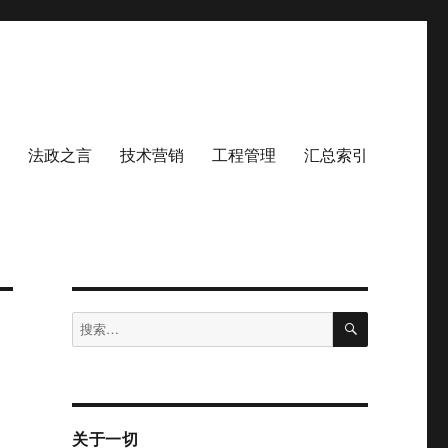
法政之言
技术营销
工程管理
汇总索引
搜
搜
索
索：
关于一切