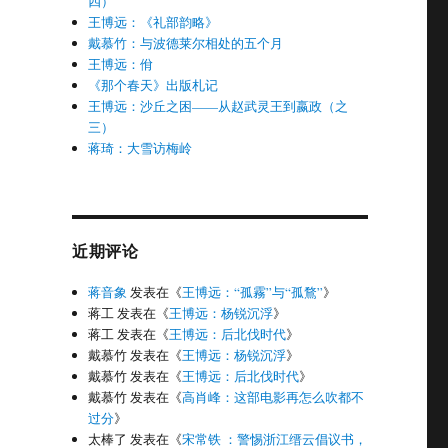
四）
王博远：《礼部韵略》
戴慕竹：与波德莱尔相处的五个月
王博远：佾
《那个春天》出版札记
王博远：沙丘之困——从赵武灵王到嬴政（之
三）
蒋琦：大雪访梅岭
近期评论
蒋音象
发表在《
王博远：“孤霧”与“孤鶩”
》
蒋工
发表在《
王博远：杨锐沉浮
》
蒋工
发表在《
王博远：后北伐时代
》
戴慕竹
发表在《
王博远：杨锐沉浮
》
戴慕竹
发表在《
王博远：后北伐时代
》
戴慕竹
发表在《
高肖峰：这部电影再怎么吹都不
过分
》
太棒了
发表在《
宋常铁 ：警惕浙江缙云倡议书，