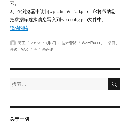
它。
2、在浏览器中访问wp-admin/install.php。它将帮助您
把数据库连接信息写入到wp-config.php文件中。
“小白教程：WordPress的安装、升级及在线资源”
继续阅读
作
发
分
标
蒋工
2015年10月6日
技术营销
WordPress
、
一切网
、
者
布
类
签
小
升级
、
安装
有 1 条评论
于
白
教
程：
WordPress
搜
的
搜
索
安
索：
装、
升
级
及
在
关于一切
线
资