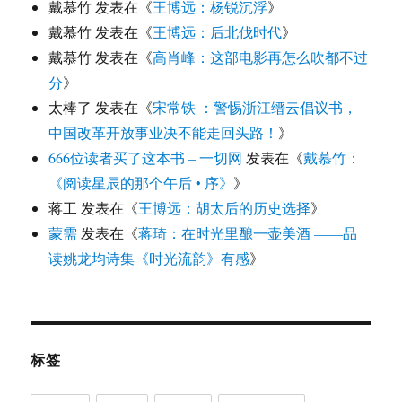
戴慕竹
发表在《
王博远：杨锐沉浮
》
戴慕竹
发表在《
王博远：后北伐时代
》
戴慕竹
发表在《
高肖峰：这部电影再怎么吹都不过
分
》
太棒了
发表在《
宋常铁 ：警惕浙江缙云倡议书，
中国改革开放事业决不能走回头路！
》
666位读者买了这本书 – 一切网
发表在《
戴慕竹：
《阅读星辰的那个午后 • 序》
》
蒋工
发表在《
王博远：胡太后的历史选择
》
蒙需
发表在《
蒋琦：在时光里酿一壶美酒 ——品
读姚龙均诗集《时光流韵》有感
》
标签