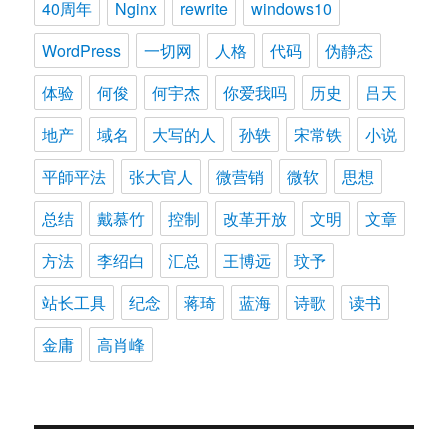
40周年
Nginx
rewrite
windows10
WordPress
一切网
人格
代码
伪静态
体验
何俊
何宇杰
你爱我吗
历史
吕天
地产
域名
大写的人
孙轶
宋常铁
小说
平師平法
张大官人
微营销
微软
思想
总结
戴慕竹
控制
改革开放
文明
文章
方法
李绍白
汇总
王博远
玟予
站长工具
纪念
蒋琦
蓝海
诗歌
读书
金庸
高肖峰