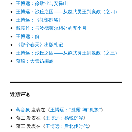
王博远：徐敬业与安禄山
王博远：沙丘之困——从赵武灵王到嬴政（之四）
王博远：《礼部韵略》
戴慕竹：与波德莱尔相处的五个月
王博远：佾
《那个春天》出版札记
王博远：沙丘之困——从赵武灵王到嬴政（之三）
蒋琦：大雪访梅岭
近期评论
蒋音象
发表在《
王博远：“孤霧”与“孤鶩”
》
蒋工
发表在《
王博远：杨锐沉浮
》
蒋工
发表在《
王博远：后北伐时代
》