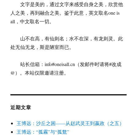
文字是美的，通过文字来感受自身之美，欣赏他
源
人之美，再到融合之美。鉴于此意，英文取名one is
all，中文取名一切。
山不在高，有仙则名；水不在深，有龙则灵。此
处无仙无龙，斯是陋室而已。
站长信箱：info#oneisall.cn（发邮件时请将#改成
@）。本站仅限邀请注册。
近期文章
王博远：沙丘之困——从赵武灵王到嬴政（之五）
王博远：“孤霧”与“孤鶩”