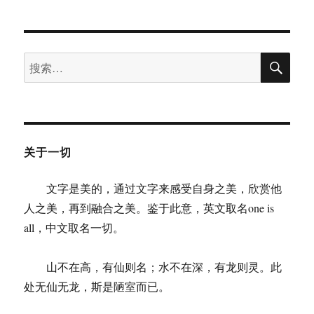
末
随
感
录
搜
搜
索
索：
关于一切
文字是美的，通过文字来感受自身之美，欣赏他
人之美，再到融合之美。鉴于此意，英文取名one is
all，中文取名一切。
山不在高，有仙则名；水不在深，有龙则灵。此
处无仙无龙，斯是陋室而已。