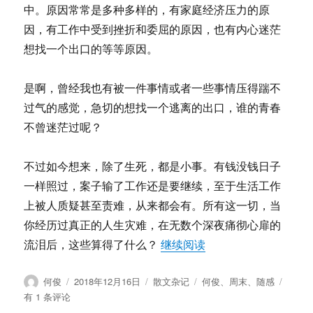
中。原因常常是多种多样的，有家庭经济压力的原
因，有工作中受到挫折和委屈的原因，也有内心迷茫
想找一个出口的等等原因。
是啊，曾经我也有被一件事情或者一些事情压得踹不
过气的感觉，急切的想找一个逃离的出口，谁的青春
不曾迷茫过呢？
不过如今想来，除了生死，都是小事。有钱没钱日子
一样照过，案子输了工作还是要继续，至于生活工作
上被人质疑甚至责难，从来都会有。所有这一切，当
你经历过真正的人生灾难，在无数个深夜痛彻心扉的
“何俊：周末随感录”
流泪后，这些算得了什么？
继续阅读
作
发
分
标
何
何俊
2018年12月16日
散文杂记
何俊
、
周末
、
随感
者
布
类
签
俊：
有 1 条评论
于
周