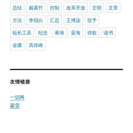
总结
戴慕竹
控制
改革开放
文明
文章
方法
李绍白
汇总
王博远
玟予
站长工具
纪念
蒋琦
蓝海
诗歌
读书
金庸
高肖峰
友情链接
一切网
蒙需