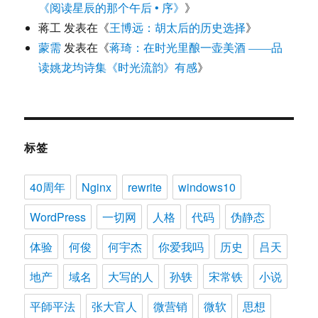
《阅读星辰的那个午后 • 序》
》
蒋工
发表在《
王博远：胡太后的历史选择
》
蒙需
发表在《
蒋琦：在时光里酿一壶美酒 ——品
读姚龙均诗集《时光流韵》有感
》
标签
40周年
Nginx
rewrite
windows10
WordPress
一切网
人格
代码
伪静态
体验
何俊
何宇杰
你爱我吗
历史
吕天
地产
域名
大写的人
孙轶
宋常铁
小说
平師平法
张大官人
微营销
微软
思想