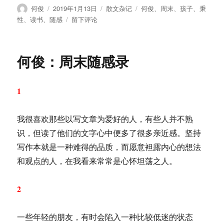
作
发
分
标
何俊
2019年1月13日
散文杂记
何俊
、
周末
、
孩子
、
秉
者
布
类
签
于
性
、
读书
、
随感
留下评论
于
何
俊：
周
何俊：周末随感录
末
随
感
1
录
（二）
我很喜欢那些以写文章为爱好的人，有些人并不熟
识，但读了他们的文字心中便多了很多亲近感。坚持
写作本就是一种难得的品质，而愿意袒露内心的想法
和观点的人，在我看来常常是心怀坦荡之人。
2
一些年轻的朋友，有时会陷入一种比较低迷的状态