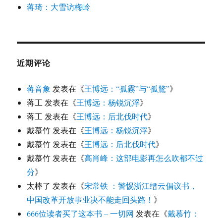
蒋琦：大雪访梅岭
近期评论
蒋音象
发表在《
王博远：“孤霧”与“孤鶩”
》
蒋工
发表在《
王博远：杨锐沉浮
》
蒋工
发表在《
王博远：后北伐时代
》
戴慕竹
发表在《
王博远：杨锐沉浮
》
戴慕竹
发表在《
王博远：后北伐时代
》
戴慕竹
发表在《
高肖峰：这部电影再怎么吹都不过
分
》
太棒了
发表在《
宋常铁 ：警惕浙江缙云倡议书，
中国改革开放事业决不能走回头路！
》
666位读者买了这本书 – 一切网
发表在《
戴慕竹：