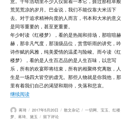
意。十年浩劫里不少人仅留着一本它，捱过那枯草般
荒芜荒凉的岁月。巴金说，我们不能仅靠大米活下
去。对于追求精神向度的人而言，书本和大米的意义
是同等重要的，甚至更重要。
年少时读《红楼梦》，看的是热闹和排场，那喧喧赫
赫，那非凡气度，那顶级品位，赏雪听雨的讲究，吟
诗作赋的风雅，纯美爱情的温柔与险峻。而今读《红
楼梦》，看的是人生百态品的是人生百味，以悲写
乐，所有的欢宴即将结束，所有的相聚终究离散，人
生是一场四大皆空的虚无。那些人物就是你我他，那
里有着我们自己的渴望和期待，失落和悲哀。
“蒋琦：宝玉，你好”
继续阅读
作
发
分
标
蒋琦
2017年5月20日
散文杂记
一切网
、
宝玉
、
红楼
者
布
类
签
于
梦
、
蒋琦
、
黛玉
留下评论
于
蒋
琦：