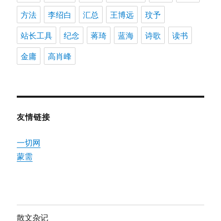
方法
李绍白
汇总
王博远
玟予
站长工具
纪念
蒋琦
蓝海
诗歌
读书
金庸
高肖峰
友情链接
一切网
蒙需
散文杂记