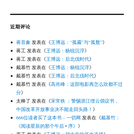
近期评论
蒋音象
发表在《
王博远：“孤霧”与“孤鶩”
》
蒋工
发表在《
王博远：杨锐沉浮
》
蒋工
发表在《
王博远：后北伐时代
》
戴慕竹
发表在《
王博远：杨锐沉浮
》
戴慕竹
发表在《
王博远：后北伐时代
》
戴慕竹
发表在《
高肖峰：这部电影再怎么吹都不过
分
》
太棒了
发表在《
宋常铁 ：警惕浙江缙云倡议书，
中国改革开放事业决不能走回头路！
》
666位读者买了这本书 – 一切网
发表在《
戴慕竹：
《阅读星辰的那个午后 • 序》
》