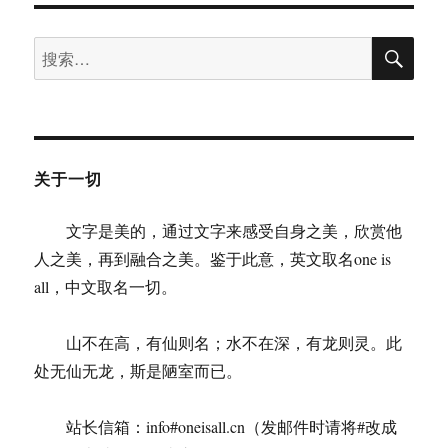
宝
玉，
搜
你
搜
索
好
索：
关于一切
文字是美的，通过文字来感受自身之美，欣赏他
人之美，再到融合之美。鉴于此意，英文取名one is
all，中文取名一切。
山不在高，有仙则名；水不在深，有龙则灵。此
处无仙无龙，斯是陋室而已。
站长信箱：info#oneisall.cn（发邮件时请将#改成