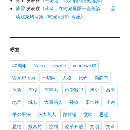
蒋工
发表在《
王博远：胡太后的历史选择
》
蒙需
发表在《
蒋琦：在时光里酿一壶美酒 ——品
读姚龙均诗集《时光流韵》有感
》
标签
40周年
Nginx
rewrite
windows10
WordPress
一切网
人格
代码
伪静态
体验
何俊
何宇杰
你爱我吗
历史
吕天
地产
域名
大写的人
孙轶
宋常铁
小说
平師平法
张大官人
微营销
微软
思想
总结
戴慕竹
控制
改革开放
文明
文章