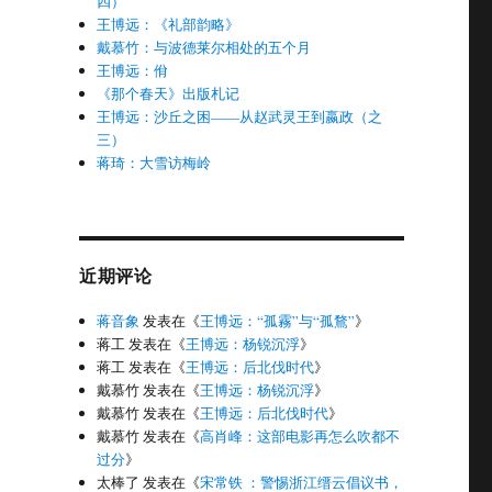
四）
王博远：《礼部韵略》
戴慕竹：与波德莱尔相处的五个月
王博远：佾
《那个春天》出版札记
王博远：沙丘之困——从赵武灵王到嬴政（之
三）
蒋琦：大雪访梅岭
司法？ — 每起汹涌舆论背后的难题”
近期评论
蒋音象
发表在《
王博远：“孤霧”与“孤鶩”
》
蒋工
发表在《
王博远：杨锐沉浮
》
蒋工
发表在《
王博远：后北伐时代
》
戴慕竹
发表在《
王博远：杨锐沉浮
》
戴慕竹
发表在《
王博远：后北伐时代
》
戴慕竹
发表在《
高肖峰：这部电影再怎么吹都不
过分
》
太棒了
发表在《
宋常铁 ：警惕浙江缙云倡议书，