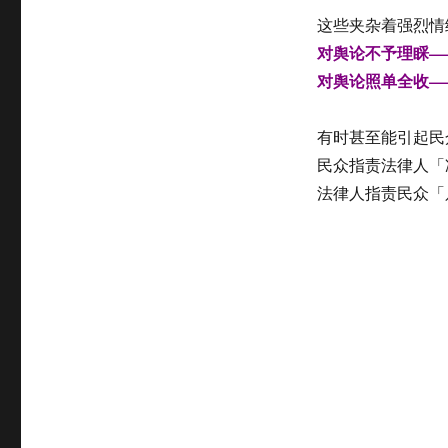
能
这些夹杂着强烈情
不
对舆论不予理睬—
能
干
对舆论照单全收—
预
司
有时甚至能引起民
法？
—
民众指责法律人「
每
法律人指责民众「
起
汹
涌
舆
论
背
后
的
难
题