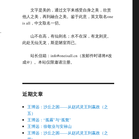
文字是美的，通过文字来感受自身之美，欣赏
他人之美，再到融合之美。鉴于此意，英文取名one
is all，中文取名一切。
这
山不在高，有仙则名；水不在深，有龙则灵。
此处无仙无龙，斯是陋室而已。
站长信箱：info#oneisall.cn（发邮件时请将#改
成@）。本站仅限邀请注册。
近期文章
王博远：沙丘之困——从赵武灵王到嬴政（之
五）
王博远：“孤霧”与“孤鶩”
王博远：徐敬业与安禄山
王博远：沙丘之困——从赵武灵王到嬴政（之