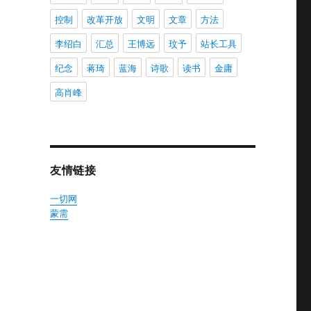
控制
改革开放
文明
文章
方法
李绍白
汇总
王博远
玟予
站长工具
纪念
蒋琦
蓝海
诗歌
读书
金庸
高肖峰
友情链接
一切网
蒙需