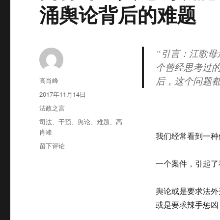
涌舆论背后的难题
“引言：江歌
个曾经思考过
后，这个问题都
作
高肖峰
者
发
2017年11月14日
布
分
法政之言
于
类
标
司法
、
干预
、
舆论
、
难题
、
高
签
肖峰
我们经常看到一种
于
留下评论
高
一个案件，引起了
肖
峰：
舆
舆论或是要求法外
论
或是要求辣手惩凶
到
底