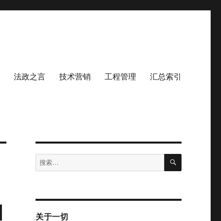
法政之言
技术营销
工程管理
汇总索引
搜
搜
索
索：
汹
关于一切