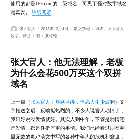
使用的都是163.com的二级域名，可见丁磊对数字域名
“张大官人：为什么精品数字域名能大难
是真爱。
继续阅读
作
发
分
标
张大官人
2018年12月4日
散文杂记
域名
、
张大官人
、
者
布
类
签
张
数字
、
精品
有 1 条评论
于
大
官
人：
张大官人：他无法理解，老板
为
什
为什么会花500万买这个双拼
么
域名
精
品
数
字
上一篇（
张大官人：筚路蓝缕，但愿人生少波澜
）文
域
字推送之后，反响挺热烈的，不少人说官人动情了，
名
我只好说没发情就好。其实人到中年，不管是动情还
能
大
是发情，都是件挺严重的事情。我们已经看过朋友圈
难
里无数的毒鸡汤文中写的各种中年人的危机和窘迫，