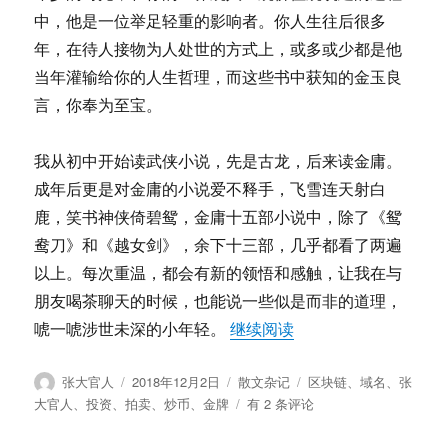
个
中，他是一位举足轻重的影响者。你人生往后很多
双
年，在待人接物为人处世的方式上，或多或少都是他
拼
域
当年灌输给你的人生哲理，而这些书中获知的金玉良
名
言，你奉为至宝。
我从初中开始读武侠小说，先是古龙，后来读金庸。
成年后更是对金庸的小说爱不释手，飞雪连天射白
鹿，笑书神侠倚碧鸳，金庸十五部小说中，除了《鸳
鸯刀》和《越女剑》，余下十三部，几乎都看了两遍
以上。每次重温，都会有新的领悟和感触，让我在与
朋友喝茶聊天的时候，也能说一些似是而非的道理，
“张大官人：筚路蓝缕
唬一唬涉世未深的小年轻。
继续阅读
作
发
分
标
张大官人
2018年12月2日
散文杂记
区块链
、
域名
、
张
者
布
类
签
张
大官人
、
投资
、
拍卖
、
炒币
、
金牌
有 2 条评论
于
大
官