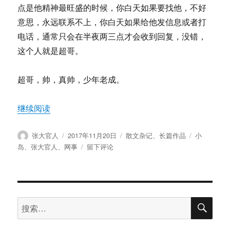
点是他精神最旺盛的时候，你白天如果要找他，不好
意思，永远联系不上，你白天如果给他发信息或者打
电话，通常只会在半夜两三点才会收到回复，没错，
这个人就是超哥。
超哥，帅，真帅，少年老成。
“张大官人：小岛网事（二）”
继续阅读
作
发
分
标
张大官人
2017年11月20日
散文杂记
、
长篇作品
小
者
布
类
签
于
岛
、
张大官人
、
网事
留下评论
于
张
大
官
人：
搜
小
搜
索
岛
索：
网