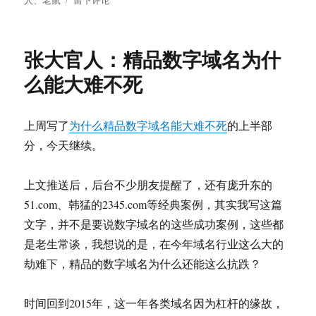
于
张
大
官
张大官人：精品数字域名为什
人：
小
么能大难不死
岛
网
事
上周写了
为什么精品数字域名能大难不死
的上半部
（一）
分，今天继续。
上文推送后，后台不少朋友提醒了，还有庞升东的
51.com、韩猛的2345.com等经典案例，其实我写这篇
文字，并不是要说数字域名的这些成功案例，这些都
是老生常谈，我想说的是，在今年域名行业这么大的
劫难下，精品的数字域名为什么还能这么抗跌？
时间回到2015年，这一年各类域名因为杠杆的缘故，