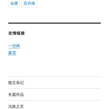
金庸
高肖峰
友情链接
一切网
蒙需
散文杂记
长篇作品
法政之言