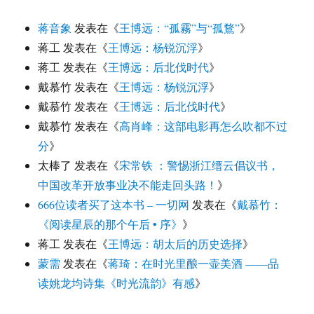
蒋音象
发表在《
王博远：“孤霧”与“孤鶩”
》
蒋工
发表在《
王博远：杨锐沉浮
》
蒋工
发表在《
王博远：后北伐时代
》
戴慕竹
发表在《
王博远：杨锐沉浮
》
戴慕竹
发表在《
王博远：后北伐时代
》
戴慕竹
发表在《
高肖峰：这部电影再怎么吹都不过
分
》
太棒了
发表在《
宋常铁 ：警惕浙江缙云倡议书，
中国改革开放事业决不能走回头路！
》
666位读者买了这本书 – 一切网
发表在《
戴慕竹：
《阅读星辰的那个午后 • 序》
》
蒋工
发表在《
王博远：胡太后的历史选择
》
蒙需
发表在《
蒋琦：在时光里酿一壶美酒 ——品
读姚龙均诗集《时光流韵》有感
》