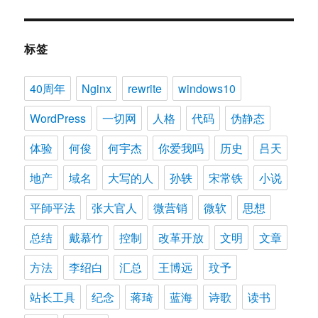
标签
40周年
Nginx
rewrite
windows10
WordPress
一切网
人格
代码
伪静态
体验
何俊
何宇杰
你爱我吗
历史
吕天
地产
域名
大写的人
孙轶
宋常铁
小说
平師平法
张大官人
微营销
微软
思想
总结
戴慕竹
控制
改革开放
文明
文章
方法
李绍白
汇总
王博远
玟予
站长工具
纪念
蒋琦
蓝海
诗歌
读书