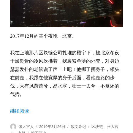
2017年12月的某个夜晚，北京。
我在上地那片区块链公司扎堆的楼宇下，被北京冬夜
干燥刺骨的冷风吹拂着，我裹紧单薄的外套，对身边
瑟瑟发抖的老鼠说了声：上吧！他挪了挪身子，领头
在前走，我跟在他宽厚的身子后面，看他走路的步
伐，大有风萧萧兮，易水寒，壮士一去兮，不复还的
气势。
“张大官人：小岛网事（一）”
继续阅读
作
发
分
标
张大官人
2019年3月26日
散文杂记
区块链
、
张大官
者
布
类
签
于
人
、
老鼠
留下评论