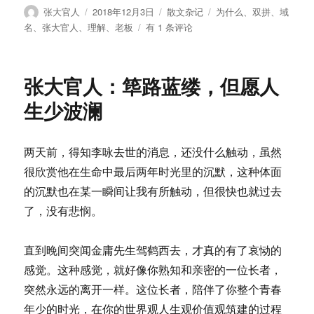
作
发
分
标
张大官人
2018年12月3日
散文杂记
为什么
、
双拼
、
域
者
布
类
签
张
名
、
张大官人
、
理解
、
老板
有 1 条评论
于
大
官
人：
张大官人：筚路蓝缕，但愿人
他
无
生少波澜
法
理
解，
两天前，得知李咏去世的消息，还没什么触动，虽然
老
很欣赏他在生命中最后两年时光里的沉默，这种体面
板
为
的沉默也在某一瞬间让我有所触动，但很快也就过去
什
了，没有悲悯。
么
会
花
直到晚间突闻金庸先生驾鹤西去，才真的有了哀恸的
500
感觉。这种感觉，就好像你熟知和亲密的一位长者，
万
突然永远的离开一样。这位长者，陪伴了你整个青春
买
这
年少的时光，在你的世界观人生观价值观筑建的过程