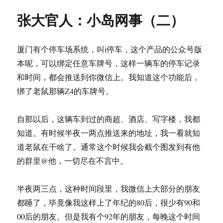
人：
张大官人：小岛网事（二）
筚
路
蓝
厦门有个停车场系统，叫i停车，这个产品的公众号版
缕，
但
本呢，可以绑定任意车牌号，这样一辆车的停车记录
愿
和时间，都会推送到你微信上。我知道这个功能后，
人
绑了老鼠那辆Z4的车牌号。
生
少
波
自那以后，这辆车到过的商超、酒店、写字楼，我都
澜
知道。有时候半夜一两点推送来的地址，我一看就知
道老鼠在干啥了。通常这个时候我会截个图发到有他
的群里@他，一切尽在不言中。
半夜两三点，这种时间段里，我微信上大部分的朋友
都睡了，毕竟像我这样上了年纪的80后，很少有90和
00后的朋友。但是我有个92年的朋友，每晚这个时间