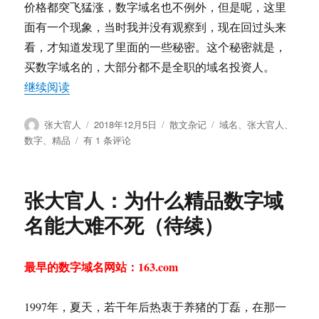
价格都突飞猛涨，数字域名也不例外，但是呢，这里
面有一个现象，当时我并没有观察到，现在回过头来
看，才知道发现了里面的一些秘密。这个秘密就是，
买数字域名的，大部分都不是全职的域名投资人。
“张大官人：精品数字域名为什么能大难不死”
继续阅读
作
发
分
标
张大官人
2018年12月5日
散文杂记
域名
、
张大官人
、
者
布
类
签
张
数字
、
精品
有 1 条评论
于
大
官
人：
张大官人：为什么精品数字域
精
品
名能大难不死（待续）
数
字
域
最早的数字域名网站：163.com
名
为
什
1997年，夏天，若干年后热衷于养猪的丁磊，在那一
么