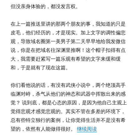
不
但没亲身体验的，都没发言权。
死
（待
续）
在上一篇推送里讲的那两个朋友的事，我知道的只是
皮毛，他们经历的，才是现实。加上文字的调性偏悲
观，导致域名圈第一美男子第二天早早地给我发微信
说，你是在把域名往深渊里推啊！这个帽子扣得有点
大，我需要赶紧写一篇乐观有希望的文字来缓和缓
和，于是就有了现在这篇。
你们看他说的话，有没有武侠小说中，两个绝顶高手
临渊对峙，杀气从他们的神态和武器中挥散出来的感
觉？ 说到底，都是心态的原因，是因为他自己主观上
觉得悲观才感觉悲观的。其实不管在多差的环境下，
总有些特立独行的案例，让你觉得生活并不是没有希
“张大官人：他无法
望的，依然有人能做得很好。
继续阅读