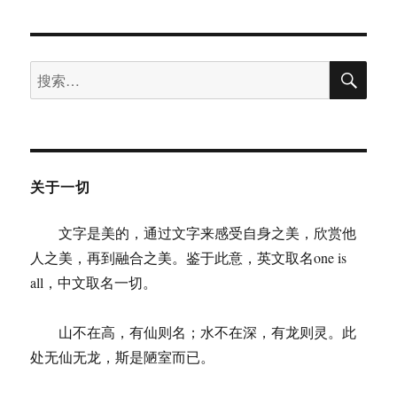
历
史
人
搜
物
搜
索
的
索：
性
格
来
分
析
关于一切
其
成
文字是美的，通过文字来感受自身之美，欣赏他
败
得
人之美，再到融合之美。鉴于此意，英文取名one is
失
all，中文取名一切。
的
必
然
山不在高，有仙则名；水不在深，有龙则灵。此
性
处无仙无龙，斯是陋室而已。