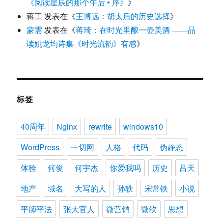
《阅读星辰的那个午后 • 序》
》
蒋工
发表在《
王博远：胡太后的历史选择
》
蒙需
发表在《
蒋琦：在时光里酿一壶美酒 ——品
读姚龙均诗集《时光流韵》有感
》
标签
40周年
Nginx
rewrite
windows10
WordPress
一切网
人格
代码
伪静态
体验
何俊
何宇杰
你爱我吗
历史
吕天
地产
域名
大写的人
孙轶
宋常铁
小说
平師平法
张大官人
微营销
微软
思想