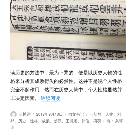
读历史的方法中，最为下乘的，便是以历史人物的性
格来分析其成败得失的必然性。这并不是说个人性格
完全不起作用，然而在历史大势中，个人性格显然并
“王博远：历史人物的性格来分析其
非决定因素。
继续阅读
作
发
分
标
王博远
2018年8月13日
散文杂记
一切网
、
人物
、
刘
者
布
类
签
王
邦
、
历史
、
性格
、
成败
、
楚汉
、
王博远
、
韩信
、
项羽
有 1 条评
于
博
论
远：