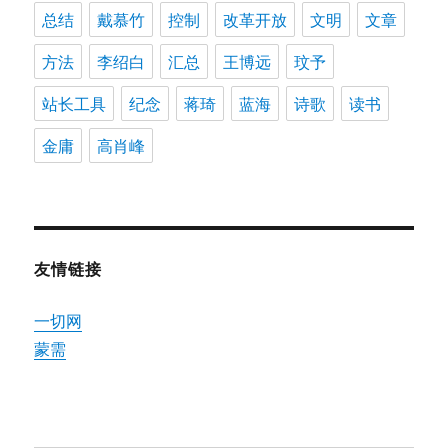
总结
戴慕竹
控制
改革开放
文明
文章
方法
李绍白
汇总
王博远
玟予
站长工具
纪念
蒋琦
蓝海
诗歌
读书
金庸
高肖峰
友情链接
一切网
蒙需