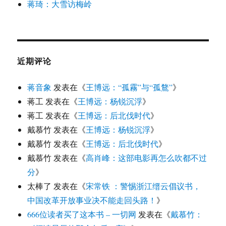
蒋琦：大雪访梅岭
近期评论
蒋音象
发表在《
王博远：“孤霧”与“孤鶩”
》
蒋工
发表在《
王博远：杨锐沉浮
》
蒋工
发表在《
王博远：后北伐时代
》
戴慕竹
发表在《
王博远：杨锐沉浮
》
戴慕竹
发表在《
王博远：后北伐时代
》
戴慕竹
发表在《
高肖峰：这部电影再怎么吹都不过
分
》
太棒了
发表在《
宋常铁 ：警惕浙江缙云倡议书，
中国改革开放事业决不能走回头路！
》
666位读者买了这本书 – 一切网
发表在《
戴慕竹：