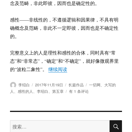
念及范畴，非此即彼，因而也是确定性的。
感性——非线性的，不遵循逻辑和因果律，不具有明
确概念及范畴，非此不一定即彼，因而也是不确定性
的。
完整意义上的人是理性和感性的合体，同时具有“常
态”和“非常态”，“确定”和“不确定”，就好像微观界里
“《大写的人》第五章 ：感性的
的“波粒二象性”。
继续阅读
作
发
分
标
李绍白
2017年11月19日
长篇作品
一切网
、
大写的
者
布
类
签
《大
人
、
感性的人
、
李绍白
、
第五章
有 1 条评论
于
写
的
人》
第
搜
五
搜
索
章