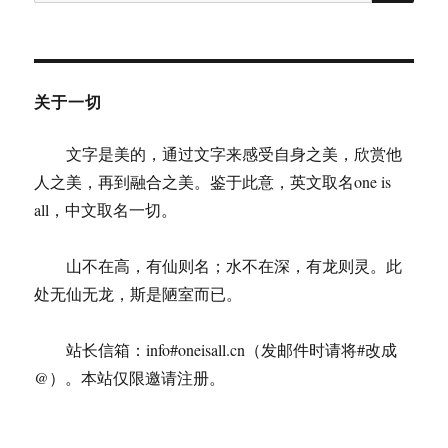
索：
：
感
性
的
人
关于一切
文字是美的，通过文字来感受自身之美，欣赏他
人之美，再到融合之美。鉴于此意，英文取名one is
all，中文取名一切。
山不在高，有仙则名；水不在深，有龙则灵。此
处无仙无龙，斯是陋室而已。
站长信箱：info#oneisall.cn（发邮件时请将#改成
@）。本站仅限邀请注册。