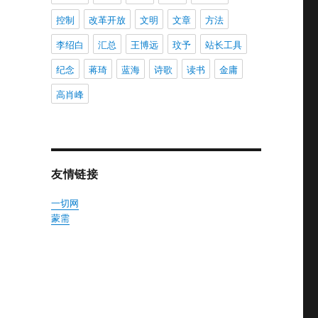
控制
改革开放
文明
文章
方法
李绍白
汇总
王博远
玟予
站长工具
纪念
蒋琦
蓝海
诗歌
读书
金庸
高肖峰
友情链接
一切网
蒙需