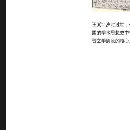
向
玄
学
阶
王弼24岁时过世
段
国的学术思想史中
的
核
晋玄学阶段的核心
心
人
物