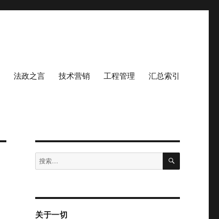
法政之言
技术营销
工程管理
汇总索引
搜
搜
索
索：
关于一切