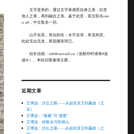
文字是美的，通过文字来感受自身之美，欣赏
他人之美，再到融合之美。鉴于此意，英文取名one
is all，中文取名一切。
山不在高，有仙则名；水不在深，有龙则灵。
此处无仙无龙，斯是陋室而已。
站长信箱：info#oneisall.cn（发邮件时请将#改
成@）。本站仅限邀请注册。
近期文章
王博远：沙丘之困——从赵武灵王到嬴政（之
五）
王博远：“孤霧”与“孤鶩”
王博远：徐敬业与安禄山
王博远：沙丘之困——从赵武灵王到嬴政（之