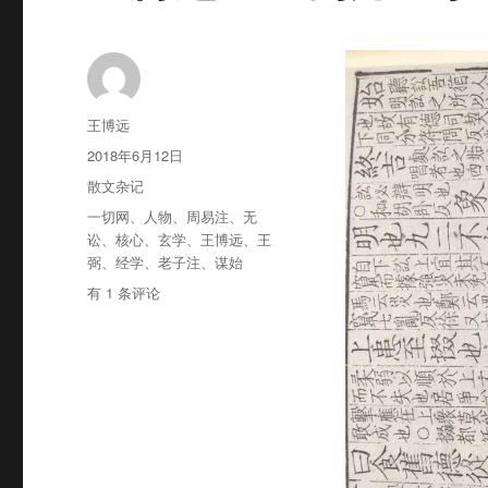
作
王博远
者
发
2018年6月12日
布
分
散文杂记
于
类
标
一切网
、
人物
、
周易注
、
无
签
讼
、
核心
、
玄学
、
王博远
、
王
弼
、
经学
、
老子注
、
谋始
王
有 1 条评论
博
远：
王
弼
乃
经
学
转