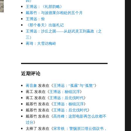
四）
王博远：《礼部韵略》
戴慕竹：与波德莱尔相处的五个月
王博远：佾
《那个春天》出版札记
王博远：沙丘之困——从赵武灵王到嬴政（之
三）
的核心人物”
蒋琦：大雪访梅岭
近期评论
蒋音象
发表在《
王博远：“孤霧”与“孤鶩”
》
蒋工
发表在《
王博远：杨锐沉浮
》
蒋工
发表在《
王博远：后北伐时代
》
戴慕竹
发表在《
王博远：杨锐沉浮
》
戴慕竹
发表在《
王博远：后北伐时代
》
戴慕竹
发表在《
高肖峰：这部电影再怎么吹都不
过分
》
太棒了
发表在《
宋常铁 ：警惕浙江缙云倡议书，