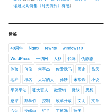
读姚龙均诗集《时光流韵》有感
》
标签
40周年
Nginx
rewrite
windows10
WordPress
一切网
人格
代码
伪静态
体验
何俊
何宇杰
你爱我吗
历史
吕天
地产
域名
大写的人
孙轶
宋常铁
小说
平師平法
张大官人
微营销
微软
思想
总结
戴慕竹
控制
改革开放
文明
文章
方法
李绍白
汇总
王博远
玟予