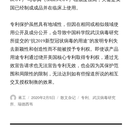
国已经制成成品并在临床上使用。
专利保护虽然具有地域性，但因在相同或相似领域使
用公开及成分公开，会导致中国科学院武汉病毒研究
所提交的“抗2019新型冠状病毒的用途”的发明专利失
去新颖性和创造性而不能被授予专利权。即使该产品
用途专利通过绕开美国核心专利取得专利权，通过无
效宣告请求也无法宣告专利无效，也会因为其保护范
围和局限性的限制，无法达到如有些报道所说的相互
交叉授权制衡的效果。
作
发
分
标
蒋工
2020年2月5日
散文杂记
专利
、
武汉病毒研究
者
布
类
签
所
、
瑞德西韦
于