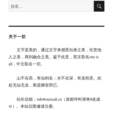
搜
搜
索
索：
关于一切
文字是美的，通过文字来感受自身之美，欣赏他
人之美，再到融合之美。鉴于此意，英文取名one is
all，中文取名一切。
山不在高，有仙则名；水不在深，有龙则灵。此
处无仙无龙，斯是陋室而已。
站长信箱：info#oneisall.cn（发邮件时请将#改成
@）。本站仅限邀请注册。