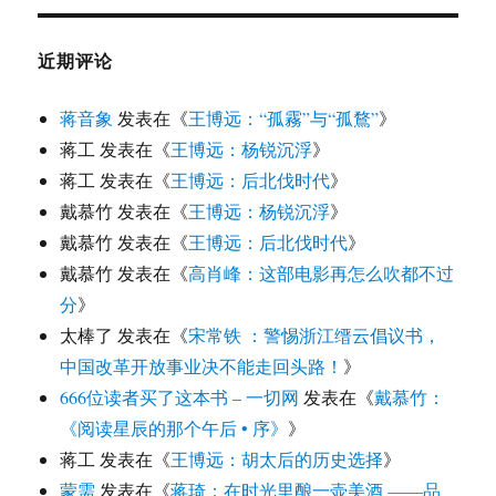
近期评论
蒋音象
发表在《
王博远：“孤霧”与“孤鶩”
》
蒋工
发表在《
王博远：杨锐沉浮
》
蒋工
发表在《
王博远：后北伐时代
》
戴慕竹
发表在《
王博远：杨锐沉浮
》
戴慕竹
发表在《
王博远：后北伐时代
》
戴慕竹
发表在《
高肖峰：这部电影再怎么吹都不过
分
》
太棒了
发表在《
宋常铁 ：警惕浙江缙云倡议书，
中国改革开放事业决不能走回头路！
》
666位读者买了这本书 – 一切网
发表在《
戴慕竹：
《阅读星辰的那个午后 • 序》
》
蒋工
发表在《
王博远：胡太后的历史选择
》
蒙需
发表在《
蒋琦：在时光里酿一壶美酒 ——品