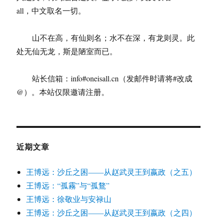
all，中文取名一切。
山不在高，有仙则名；水不在深，有龙则灵。此
处无仙无龙，斯是陋室而已。
站长信箱：info#oneisall.cn（发邮件时请将#改成
@）。本站仅限邀请注册。
近期文章
王博远：沙丘之困——从赵武灵王到嬴政（之五）
王博远：“孤霧”与“孤鶩”
王博远：徐敬业与安禄山
王博远：沙丘之困——从赵武灵王到嬴政（之四）