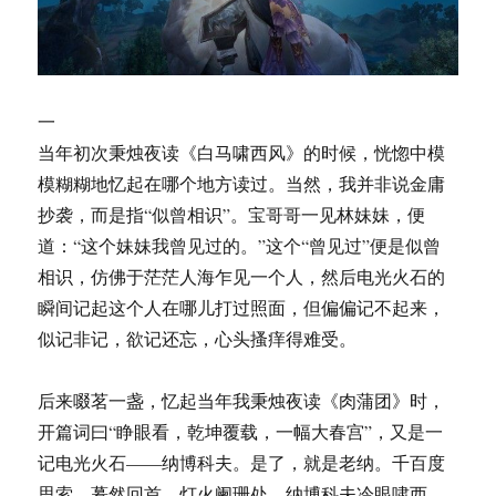
一
当年初次秉烛夜读《白马啸西风》的时候，恍惚中模
模糊糊地忆起在哪个地方读过。当然，我并非说金庸
抄袭，而是指“似曾相识”。宝哥哥一见林妹妹，便
道：“这个妹妹我曾见过的。”这个“曾见过”便是似曾
相识，仿佛于茫茫人海乍见一个人，然后电光火石的
瞬间记起这个人在哪儿打过照面，但偏偏记不起来，
似记非记，欲记还忘，心头搔痒得难受。
后来啜茗一盏，忆起当年我秉烛夜读《肉蒲团》时，
开篇词曰“睁眼看，乾坤覆载，一幅大春宫”，又是一
记电光火石——纳博科夫。是了，就是老纳。千百度
思索，蓦然回首，灯火阑珊处，纳博科夫冷眼啸西