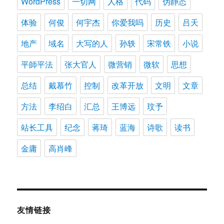
WordPress
一切网
人格
代码
伪静态
体验
何俊
何宇杰
你爱我吗
历史
吕天
地产
域名
大写的人
孙轶
宋常铁
小说
平師平法
张大官人
微营销
微软
思想
总结
戴慕竹
控制
改革开放
文明
文章
方法
李绍白
汇总
王博远
玟予
站长工具
纪念
蒋琦
蓝海
诗歌
读书
金庸
高肖峰
友情链接