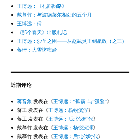
王博远：《礼部韵略》
戴慕竹：与波德莱尔相处的五个月
王博远：佾
《那个春天》出版札记
王博远：沙丘之困——从赵武灵王到嬴政（之三）
蒋琦：大雪访梅岭
近期评论
蒋音象
发表在《
王博远：“孤霧”与“孤鶩”
》
蒋工
发表在《
王博远：杨锐沉浮
》
蒋工
发表在《
王博远：后北伐时代
》
戴慕竹
发表在《
王博远：杨锐沉浮
》
戴慕竹
发表在《
王博远：后北伐时代
》