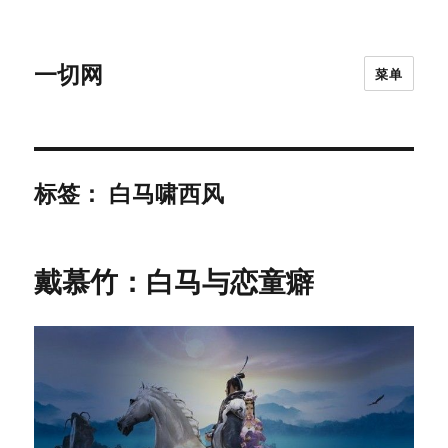
一切网
菜单
标签：
白马啸西风
戴慕竹：白马与恋童癖