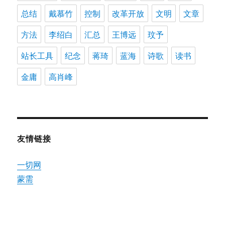
总结
戴慕竹
控制
改革开放
文明
文章
方法
李绍白
汇总
王博远
玟予
站长工具
纪念
蒋琦
蓝海
诗歌
读书
金庸
高肖峰
友情链接
一切网
蒙需