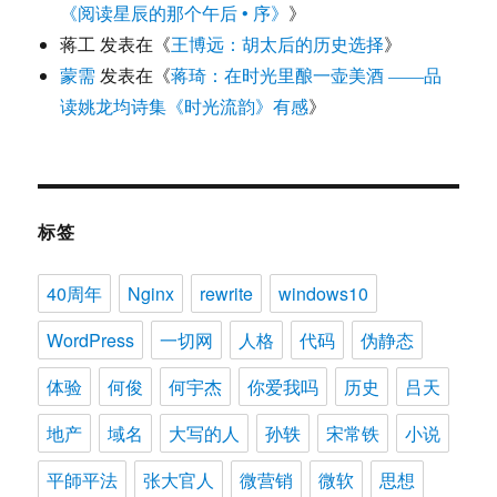
《阅读星辰的那个午后 • 序》
》
蒋工
发表在《
王博远：胡太后的历史选择
》
蒙需
发表在《
蒋琦：在时光里酿一壶美酒 ——品
读姚龙均诗集《时光流韵》有感
》
标签
40周年
Nginx
rewrite
windows10
WordPress
一切网
人格
代码
伪静态
体验
何俊
何宇杰
你爱我吗
历史
吕天
地产
域名
大写的人
孙轶
宋常铁
小说
平師平法
张大官人
微营销
微软
思想