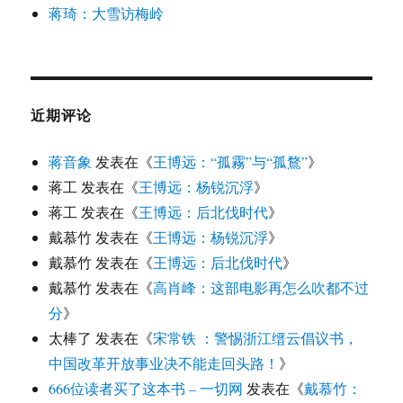
蒋琦：大雪访梅岭
近期评论
蒋音象
发表在《
王博远：“孤霧”与“孤鶩”
》
蒋工
发表在《
王博远：杨锐沉浮
》
蒋工
发表在《
王博远：后北伐时代
》
戴慕竹
发表在《
王博远：杨锐沉浮
》
戴慕竹
发表在《
王博远：后北伐时代
》
戴慕竹
发表在《
高肖峰：这部电影再怎么吹都不过
分
》
太棒了
发表在《
宋常铁 ：警惕浙江缙云倡议书，
中国改革开放事业决不能走回头路！
》
666位读者买了这本书 – 一切网
发表在《
戴慕竹：