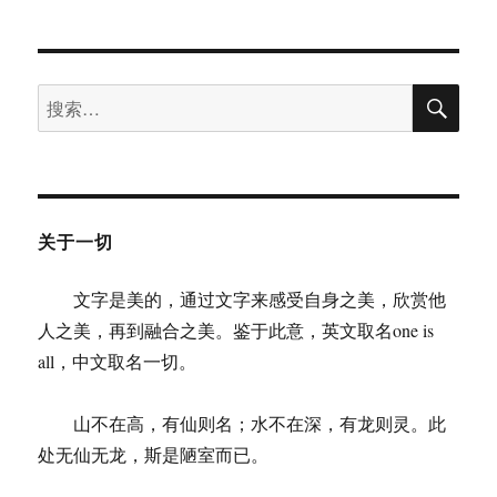
远：
说
说
搜
一
搜
索
些
索：
《论
语
义
疏》
的
关于一切
看
法
文字是美的，通过文字来感受自身之美，欣赏他
人之美，再到融合之美。鉴于此意，英文取名one is
all，中文取名一切。
山不在高，有仙则名；水不在深，有龙则灵。此
处无仙无龙，斯是陋室而已。