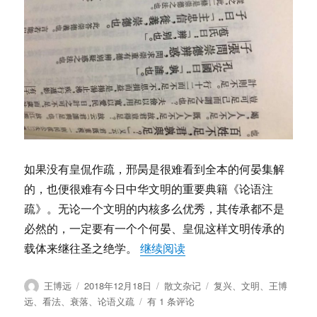
如果没有皇侃作疏，邢昺是很难看到全本的何晏集解
的，也便很难有今日中华文明的重要典籍《论语注
疏》。无论一个文明的内核多么优秀，其传承都不是
必然的，一定要有一个个何晏、皇侃这样文明传承的
“王博远：说说一些《论语
载体来继往圣之绝学。
继续阅读
作
发
分
标
王博远
2018年12月18日
散文杂记
复兴
、
文明
、
王博
者
布
类
签
王
远
、
看法
、
衰落
、
论语义疏
有 1 条评论
于
博