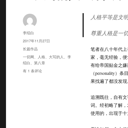
人格平等是文
尊重人格是一
作
李绍白
者
发
2017年11月27日
布
分
长篇作品
笔者在八十年代上
于
类
标
一切网
、
人格
、
大写的人
、
李
家，毫无经验，便
签
绍白
、
第八章
有给帝国贴金之嫌
《大
有 1 条评论
（personal
写
果找遍了都没发现
的
人》
第
追溯既往，自有文
八
词。经初略了解，
章
：
使用的，出现于十
人
格