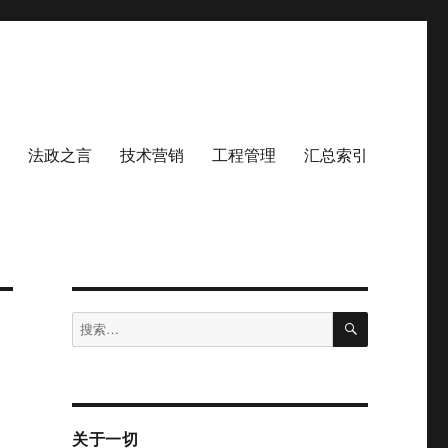
法政之言
技术营销
工程管理
汇总索引
搜
搜
索
索：
关于一切