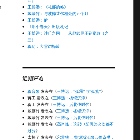
四）
王博远：《礼部韵略》
年
戴慕竹：与波德莱尔相处的五个月
了哪些常识？——主流经济学家败给特朗普的启发”
王博远：佾
《那个春天》出版札记
王博远：沙丘之困——从赵武灵王到嬴政（之
三）
蒋琦：大雪访梅岭
近期评论
蒋音象
发表在《
王博远：“孤霧”与“孤鶩”
》
蒋工
发表在《
王博远：杨锐沉浮
》
蒋工
发表在《
王博远：后北伐时代
》
戴慕竹
发表在《
王博远：杨锐沉浮
》
戴慕竹
发表在《
王博远：后北伐时代
》
戴慕竹
发表在《
高肖峰：这部电影再怎么吹都不
过分
》
太棒了
发表在《
宋常铁 ：警惕浙江缙云倡议书，