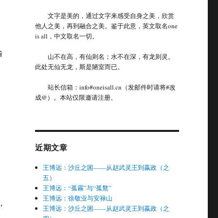
文字是美的，通过文字来感受自身之美，欣赏
他人之美，再到融合之美。鉴于此意，英文取名one
is all，中文取名一切。
输
山不在高，有仙则名；水不在深，有龙则灵。
此处无仙无龙，斯是陋室而已。
站长信箱：info#oneisall.cn（发邮件时请将#改
成@）。本站仅限邀请注册。
近期文章
王博远：沙丘之困——从赵武灵王到嬴政（之
五）
王博远：“孤霧”与“孤鶩”
王博远：徐敬业与安禄山
，
王博远：沙丘之困——从赵武灵王到嬴政（之