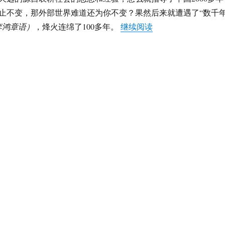
止不变，那外部世界难道还为你不变？果然后来就遭遇了“数千
“宋常铁：我们忽视
李鸿章语）
，烽火连绵了100多年。
继续阅读