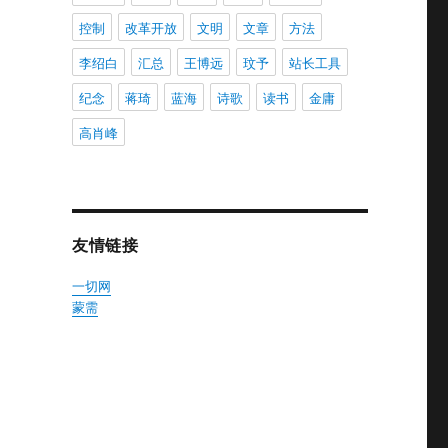
控制
改革开放
文明
文章
方法
李绍白
汇总
王博远
玟予
站长工具
纪念
蒋琦
蓝海
诗歌
读书
金庸
高肖峰
友情链接
一切网
蒙需