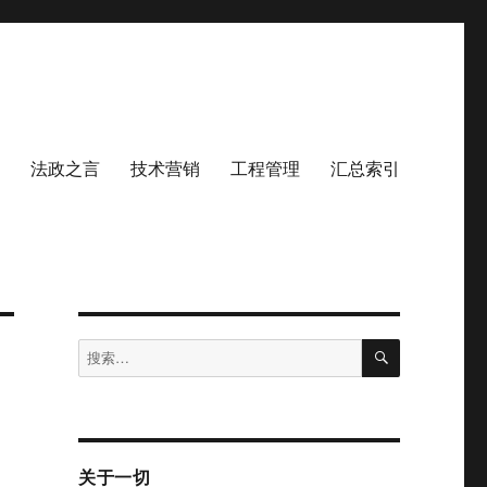
法政之言
技术营销
工程管理
汇总索引
搜
搜
索
索：
关于一切