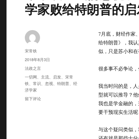
学家败给特朗普的启
7月底，财经作家
给特朗普》，我认
作
宋常铁
似，只是苏小和在
者
发
2018年8月3日
布
分
法政之言
很多事不必争论，
于
类
标
一切网
、
主流
、
启发
、
宋常
签
铁
、
常识
、
忽视
、
特朗普
、
经
我当时问的是，人
济学家
型就可以推导？他
于
留下评论
我也是学金融的，
宋
常
要干预现实生活呢
铁：
我
与这个疑问类似，
们
忽
还有就是那些十分