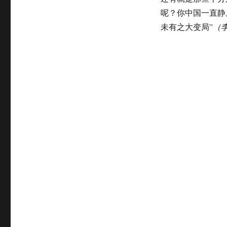
视
呢？你中国一直静
了
未有之大变局”
（
哪
些
常
识？
——
主
流
经
济
学
家
败
给
特
朗
普
的
启
发