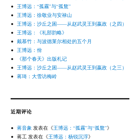
王博远：“孤霧”与“孤鶩”
王博远：徐敬业与安禄山
王博远：沙丘之困——从赵武灵王到嬴政（之四）
王博远：《礼部韵略》
戴慕竹：与波德莱尔相处的五个月
王博远：佾
《那个春天》出版札记
王博远：沙丘之困——从赵武灵王到嬴政（之三）
蒋琦：大雪访梅岭
近期评论
蒋音象
发表在《
王博远：“孤霧”与“孤鶩”
》
蒋工
发表在《
王博远：杨锐沉浮
》