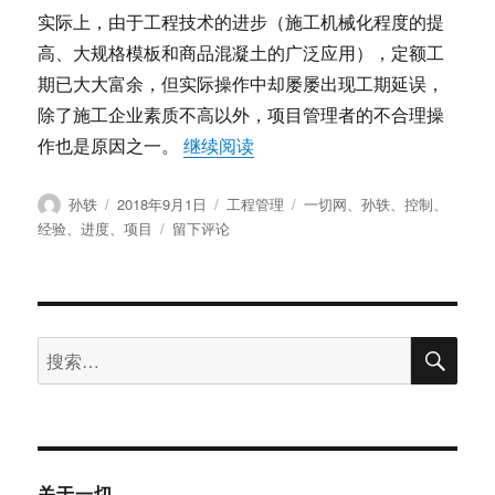
实际上，由于工程技术的进步（施工机械化程度的提
高、大规格模板和商品混凝土的广泛应用），定额工
期已大大富余，但实际操作中却屡屡出现工期延误，
除了施工企业素质不高以外，项目管理者的不合理操
“孙轶：项目进度控制经验谈”
作也是原因之一。
继续阅读
作
发
分
标
孙轶
2018年9月1日
工程管理
一切网
、
孙轶
、
控制
、
者
布
类
签
于
经验
、
进度
、
项目
留下评论
于
孙
轶：
项
目
搜
进
搜
索
度
索：
控
制
经
验
谈
关于一切