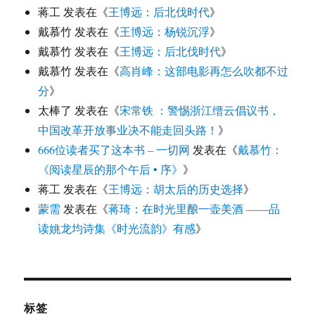
蒋工
发表在《
王博远：后北伐时代
》
戴慕竹
发表在《
王博远：杨锐沉浮
》
戴慕竹
发表在《
王博远：后北伐时代
》
戴慕竹
发表在《
高肖峰：这部电影再怎么吹都不过
分
》
太棒了
发表在《
宋常铁 ：警惕浙江缙云倡议书，
中国改革开放事业决不能走回头路！
》
666位读者买了这本书 – 一切网
发表在《
戴慕竹：
《阅读星辰的那个午后 • 序》
》
蒋工
发表在《
王博远：胡太后的历史选择
》
蒙需
发表在《
蒋琦：在时光里酿一壶美酒 ——品
读姚龙均诗集《时光流韵》有感
》
标签