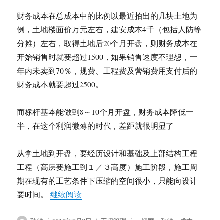
财务成本在总成本中的比例以最近拍出的几块土地为
例，土地楼面价万元左右，建安成本4千（包括人防等
分摊）左右，取得土地后20个月开盘，则财务成本在
开始销售时就要超过1500，如果销售速度不理想，一
年内未卖到70％，规费、工程费及营销费用支付后的
财务成本就要超过2500。
而标杆基本能做到8～10个月开盘，财务成本降低一
半，在这个利润微薄的时代，差距就很明显了
从拿土地到开盘，要经历设计和基础及上部结构工程
工程（高层要施工到１／３高度）施工阶段，施工周
期在现有的工艺条件下压缩的空间很小，只能向设计
“孙轶：项目成本控制经验谈”
要时间。
继续阅读
作
发
分
标