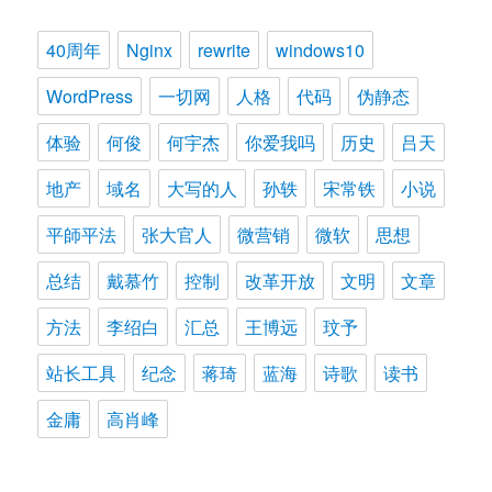
40周年
Nginx
rewrite
windows10
WordPress
一切网
人格
代码
伪静态
体验
何俊
何宇杰
你爱我吗
历史
吕天
地产
域名
大写的人
孙轶
宋常铁
小说
平師平法
张大官人
微营销
微软
思想
总结
戴慕竹
控制
改革开放
文明
文章
方法
李绍白
汇总
王博远
玟予
站长工具
纪念
蒋琦
蓝海
诗歌
读书
金庸
高肖峰