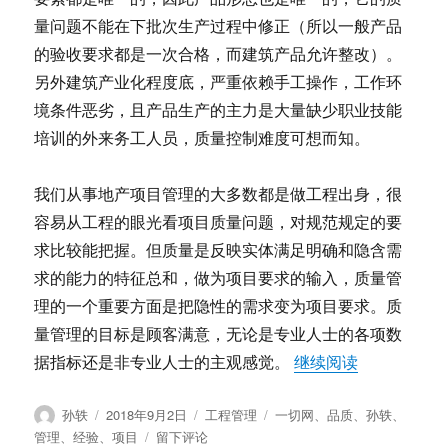
量问题不能在下批次生产过程中修正（所以一般产品
的验收要求都是一次合格，而建筑产品允许整改）。
另外建筑产业化程度底，严重依赖手工操作，工作环
境条件恶劣，且产品生产的主力是大量缺少职业技能
培训的外来务工人员，质量控制难度可想而知。
我们从事地产项目管理的大多数都是做工程出身，很
容易从工程的眼光看项目质量问题，对规范规定的要
求比较能把握。但质量是反映实体满足明确和隐含需
求的能力的特征总和，做为项目要求的输入，质量管
理的一个重要方面是把隐性的需求变为项目要求。质
量管理的目标是顾客满意，无论是专业人士的各项数
“孙轶：项目
据指标还是非专业人士的主观感觉。
继续阅读
作
发
分
标
孙轶
2018年9月2日
工程管理
一切网
、
品质
、
孙轶
、
者
布
类
签
于
管理
、
经验
、
项目
留下评论