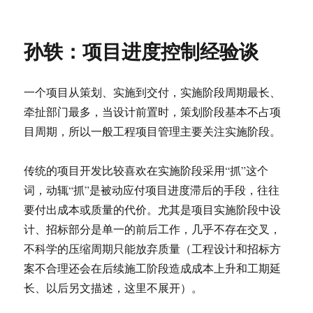
于
孙
轶：
项
孙轶：项目进度控制经验谈
目
品
质
一个项目从策划、实施到交付，实施阶段周期最长、
管
理
牵扯部门最多，当设计前置时，策划阶段基本不占项
经
目周期，所以一般工程项目管理主要关注实施阶段。
验
谈
传统的项目开发比较喜欢在实施阶段采用“抓”这个
词，动辄“抓”是被动应付项目进度滞后的手段，往往
要付出成本或质量的代价。尤其是项目实施阶段中设
计、招标部分是单一的前后工作，几乎不存在交叉，
不科学的压缩周期只能放弃质量（工程设计和招标方
案不合理还会在后续施工阶段造成成本上升和工期延
长、以后另文描述，这里不展开）。