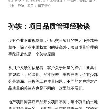
孙轶
2018年9月6日
工程管理
一切网
、
孙轶
、
成本
、
者
布
类
签
于
控制
、
经验
、
项目
留下评论
于
孙
轶：
项
孙轶：项目品质管理经验谈
目
成
本
没有企业不重视质量，但已交付项目的投诉还是越来
控
制
越多，除了业主维权意识的提高外，项目质量管理的
经
手段落后也是一个关键原因
验
谈
从用户反馈的信息看，客户关于质量的投诉主要集中
在观感上，如绿化、尺寸误差、细裂纹等，也有少部
分是渗漏、开裂等工程质量问题，不同的客户群对产
品质量的关注点也是不同的，这里就不展开。
地产项目同其它产品开发项目不同，每个项目的土地
要素都是唯一的，因此产品形态也是唯一的，它的质