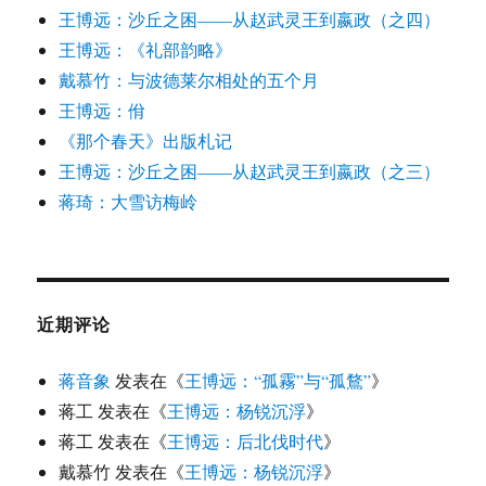
王博远：沙丘之困——从赵武灵王到嬴政（之四）
王博远：《礼部韵略》
戴慕竹：与波德莱尔相处的五个月
王博远：佾
《那个春天》出版札记
王博远：沙丘之困——从赵武灵王到嬴政（之三）
蒋琦：大雪访梅岭
近期评论
蒋音象
发表在《
王博远：“孤霧”与“孤鶩”
》
蒋工
发表在《
王博远：杨锐沉浮
》
蒋工
发表在《
王博远：后北伐时代
》
戴慕竹
发表在《
王博远：杨锐沉浮
》