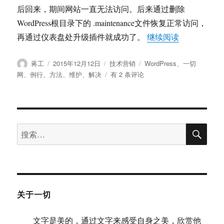
后回来，期间网站一直无法访问。后来通过删除
WordPress根目录下的 .maintenance文件恢复正常访问，
“WordPr
再通过仪表盘处升级插件就成功了。
继续阅读
作
发
分
标
蒋工
2015年12月12日
技术营销
WordPress
、
一切
者
布
类
签
WordPress“正
网
、
例行
、
方法
、
维护
、
解决
有 2 条评论
于
在
执
行
例
搜
行
搜
索
维
索：
护，
请
一
分
钟
关于一切
后
回
文字是美的，通过文字来感受自身之美，欣赏他
来。”