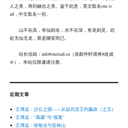
的
人之美，再到融合之美。鉴于此意，英文取名one is
解
all，中文取名一切。
决
方
法
山不在高，有仙则名；水不在深，有龙则灵。此
处无仙无龙，斯是陋室而已。
站长信箱：info#oneisall.cn（发邮件时请将#改成
@）。本站仅限邀请注册。
近期文章
王博远：沙丘之困——从赵武灵王到嬴政（之五）
王博远：“孤霧”与“孤鶩”
王博远：徐敬业与安禄山