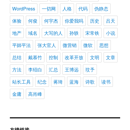
WordPress
一切网
人格
代码
伪静态
体验
何俊
何宇杰
你爱我吗
历史
吕天
地产
域名
大写的人
孙轶
宋常铁
小说
平師平法
张大官人
微营销
微软
思想
总结
戴慕竹
控制
改革开放
文明
文章
方法
李绍白
汇总
王博远
玟予
站长工具
纪念
蒋琦
蓝海
诗歌
读书
金庸
高肖峰
友情链接