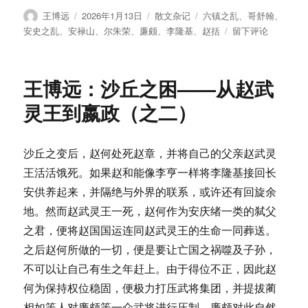
作
发
分
标
王博远
2026年1月13日
散文杂记
六镇之乱
、
哥舒翰
、
者
布
类
签
于
安史之乱
、
安禄山
、
尔朱荣
、
廉颇
、
李隆基
、
赵括
留下评论
于
王
博
远：
王博远：沙丘之困——从赵武
沙
丘
灵王到嬴政（之二）
之
困
——
沙丘之变后，赵何处死赵章，并将自己的父亲赵武灵
从
王活活饿死。如果赵和能像李亨一样将李隆基接回长
赵
武
安供养起来，并隔绝与外界的联系，或许还有回旋余
灵
地。然而赵武灵王一死，赵何作为安庆绪一类的弑父
王
之君，便将赵国国运连同赵武灵王的生命一同葬送。
到
嬴
之后赵何所做的一切，便是要让亡国之祸噬及子孙，
政
不可以让自己有生之年赶上。由于得位不正，因此赵
（之
何为保持权位稳固，便极力打压武将集团，并提拔蔺
三）
相如等人对廉颇等一众武将进行压制。廉颇对此自然