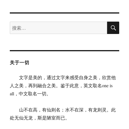
博
远：
沙
搜
丘
搜
索
之
索：
困
——
从
赵
武
关于一切
灵
王
文字是美的，通过文字来感受自身之美，欣赏他
到
嬴
人之美，再到融合之美。鉴于此意，英文取名one is
政
all，中文取名一切。
（之
二）
山不在高，有仙则名；水不在深，有龙则灵。此
处无仙无龙，斯是陋室而已。