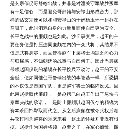
是玄宗催促哥舒翰出战，并非是对潼关守军战胜叛军
有十足信心，而是避免哥舒翰与安禄山形成合力，那
样的话玄宗便可以和和安禄山的干妈杨玉环一起葬在
马嵬了，此时消耗自身的力量反而使自己更为安全。
长平之战中的廉颇也是如此。沙丘事变后，赵王的主
要任务便是打压连同廉颇在内的一众武将，其结果不
仅是武将凋零，而且使得赵军下层将士均缺乏向心力
与归属感，不知朝廷的战事与自己何干。因此当廉颇
带领赵国仅剩的精锐在长平按兵不动时，赵王的不安
全感，便如同催促哥舒翰出战的李隆基一样，所恐惧
的不仅仅是秦国军队，更是赵军将士的临阵反戈。因
此用赵括取代廉颇，一是赵括已向赵王作出了尽快与
秦军决战的承诺，二是防止廉颇以赵国仅存的精锐为
资本杀回邯郸取而代之。从之后廉颇在被夺兵权后领
兵攻打同为赵将的乐乘来看，赵王的怀疑并非没有根
据。赵括作为国姓将领、赵奢之子，在军心颓散、廉