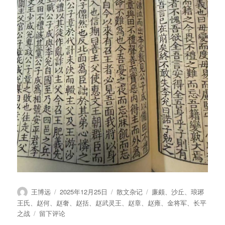
作
发
分
标
王博远
2025年12月25日
散文杂记
廉颇
、
沙丘
、
琅琊
者
布
类
签
王氏
、
赵何
、
赵奢
、
赵括
、
赵武灵王
、
赵章
、
赵雍
、
金将军
、
长平
于
于
之战
留下评论
王