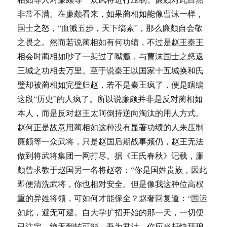
非常不满。在廉颇看来，如果蔺相如能像曹沫一样，
国士之怒，“血溅五步，天下缟素”，那么廉颇自会敬
之畏之。然而若说蔺相如有何功绩，不过是赵王秦王
相会时蔺相如吵了一架过了嘴瘾，与曹沫国士之怒返
三城之功相去万里。至于说秦王以国家十五城换和氏
璧却被蔺相如完璧归赵，若不是秦王疯了，便是瞎编
这段“历史”的人疯了。所以说廉颇并非是反对蔺相如
本人，而是反对赵王太阿倒持逆向淘汰的用人方式。
赵何正是故意用蔺相如这种没有显著功绩的人来压制
廉颇等一众武将，只是赵国后期战事频仍，赵王无法
做到将武将集团一网打尽。据《王氏春秋》记载，廉
颇曾求教于赵国另一名将赵奢：“你是国姓贵族，因此
即便清洗武将，你也相对安全。但是像我这种位高权
重的异姓将领，可如何才能保全？赵奢回复道：“国运
如此，避无可避。自大学扩招开始的那一天，一切便
已注定，绝无翻转可能。吾为君计，你应当赶快拜琅