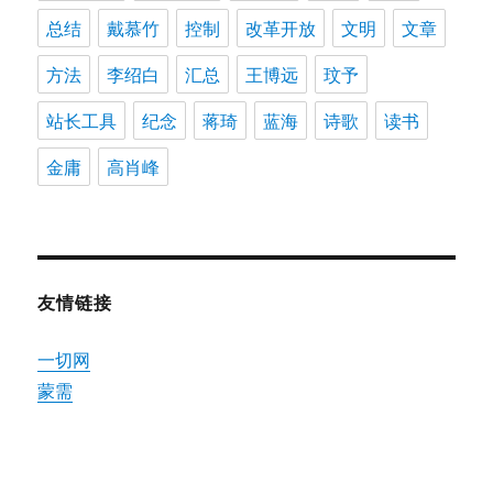
总结
戴慕竹
控制
改革开放
文明
文章
方法
李绍白
汇总
王博远
玟予
站长工具
纪念
蒋琦
蓝海
诗歌
读书
金庸
高肖峰
友情链接
一切网
蒙需