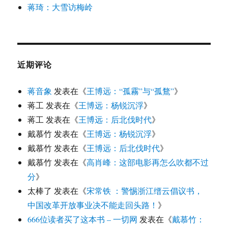
蒋琦：大雪访梅岭
近期评论
蒋音象
发表在《
王博远：“孤霧”与“孤鶩”
》
蒋工
发表在《
王博远：杨锐沉浮
》
蒋工
发表在《
王博远：后北伐时代
》
戴慕竹
发表在《
王博远：杨锐沉浮
》
戴慕竹
发表在《
王博远：后北伐时代
》
戴慕竹
发表在《
高肖峰：这部电影再怎么吹都不过
分
》
太棒了
发表在《
宋常铁 ：警惕浙江缙云倡议书，
中国改革开放事业决不能走回头路！
》
666位读者买了这本书 – 一切网
发表在《
戴慕竹：