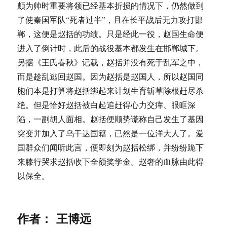
颇为帅时重要将领已经基本折损的情况下，仍然做到
了使秦国军队“死者过半”，且在长平战后无力攻打邯
郸，这便是赵括的功绩。只是经此一役，赵国生命便
进入了倒计时，此后的战役基本都发生在邯郸城下。
另据《王氏春秋》记载，赵括并没有死于乱军之中，
而是趁乱逃回赵国。因为赵括是赵国人，所以赵国同
胞们本是打算将赵括绑起来计划生育斩草除根赶尽杀
绝。但是恰好赵括被白起追赶得心力交瘁、眼眶深
陷，一副胡人面相。赵括便顺势谎称自己发生了基因
突变并加入了乌干达国籍，已然是一位洋大人了。爱
国群众们闻听此言，便即刻为赵括松绑，并纷纷跪下
来膝行哭求赵括收下全额奖学金。赵奢的血脉由此得
以保全。
作者： 王博远