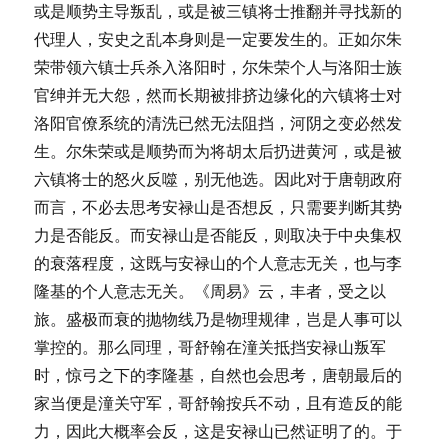
或是顺势主导叛乱，或是被三镇将士推翻并寻找新的
代理人，安史之乱本身则是一定要发生的。正如尔朱
荣带领六镇士兵杀入洛阳时，尔朱荣个人与洛阳士族
官绅并无大怨，然而长期被排挤边缘化的六镇将士对
洛阳官僚系统的清洗已然无法阻挡，河阴之变必然发
生。尔朱荣或是顺势而为将胡太后扔进黄河，或是被
六镇将士的怒火反噬，别无他选。因此对于唐朝政府
而言，不必去思考安禄山是否想反，只需要判断其势
力是否能反。而安禄山是否能反，则取决于中央集权
的衰落程度，这既与安禄山的个人意志无关，也与李
隆基的个人意志无关。《周易》云，丰者，受之以
旅。盛极而衰的抛物线乃是物理规律，岂是人事可以
掌控的。那么同理，哥舒翰在潼关抵挡安禄山叛军
时，惊弓之下的李隆基，自然也会思考，唐朝最后的
家当便是潼关守军，哥舒翰按兵不动，且有造反的能
力，因此大概率会反，这是安禄山已然证明了的。于