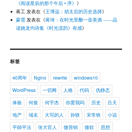
《阅读星辰的那个午后 • 序》
》
蒋工
发表在《
王博远：胡太后的历史选择
》
蒙需
发表在《
蒋琦：在时光里酿一壶美酒 ——品
读姚龙均诗集《时光流韵》有感
》
标签
40周年
Nginx
rewrite
windows10
WordPress
一切网
人格
代码
伪静态
体验
何俊
何宇杰
你爱我吗
历史
吕天
地产
域名
大写的人
孙轶
宋常铁
小说
平師平法
张大官人
微营销
微软
思想