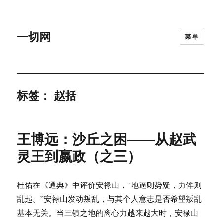
一切网
菜单
标签：
赵括
王博远：沙丘之困——从赵武
灵王到嬴政（之三）
杜佑在《通典》中评价安禄山，“地逼则势疑，力侔则
乱起。”安禄山发动叛乱，与其个人意志是否希望叛乱
基本无关。当三镇之地的离心力越来越大时，安禄山