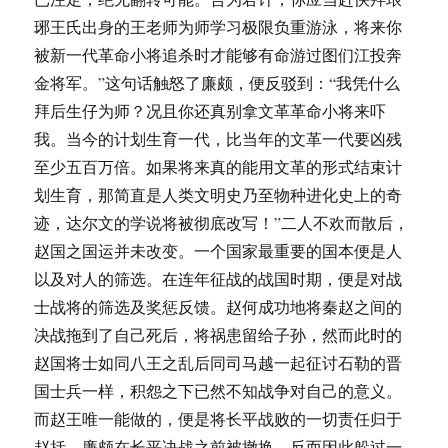
琊王氏出身的王老师为师学习极限负重游泳，将来你
被新一代革命小将追杀时才能够有命游过图们江投奔
金将军。”这句话触怒了廉颇，便反驳到：“我凭什么
拜后生仔为师？况且你还真别拿文革革命小将来吓
我。当今的计划生育一代，比当年的文革一代要凶残
至少五百万倍。如果将来真的能用文革的形式结束计
划生育，那简直是人类文明史乃至物种进化史上的奇
迹，达尔文的学说将被彻底改写！”二人不欢而散后，
赵国之国运并未改变。一个国家最重要的国本便是人
以及对人的筛选。在连年征战的战国时期，便是对战
士战将的筛选及奖惩反馈。赵何成功地将秦赵之间的
决战拖到了自己死后，将祸患留给子孙，然而此时的
赵国将士如同八王之乱后同司马越一起征讨石勒的晋
国士兵一样，积怨之下已然不知战争对自己的意义。
而赵王唯一能做的，便是将长平战败的一切责任归于
赵括。廉颇在长平决战之前被撤换，反而因此躲过一