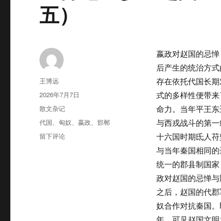
五）
嬴政对赵国的忌惮
后产生的统治方式
作
王博远
存在依托代国长期
者
发
2026年7月7日
式的多样性便带来
布
分
散文杂记
命力。当年平王东
于
类
标
代国
、
匈奴
、
嬴政
、
邯郸
与西戎战斗的第一
签
于
留下评论
十六国时期氐人苻
王
与当年秦国相同的
博
统一的郡县制国家
远：
沙
政对赵国的忌惮与
丘
之后，赵国的代郡
之
奴合作对抗秦国。
困
——
年，可见赵国文明