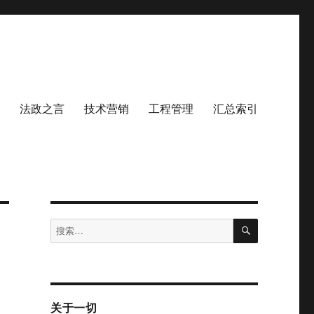
法政之言
技术营销
工程管理
汇总索引
搜
搜
索
索：
关于一切