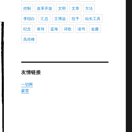
控制
改革开放
文明
文章
方法
李绍白
汇总
王博远
玟予
站长工具
纪念
蒋琦
蓝海
诗歌
读书
金庸
高肖峰
友情链接
一切网
蒙需