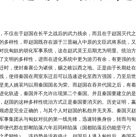
，不仅在于赵国在长平之战后的武力残余，而且在于赵国灭代之
的多样性，即赵国既存在源于三晋融入中原的文臣武将系统，又
对抗匈奴的胡化军事系统，这在赵武灵王后期尤为明显。统治方
了文明的多样性，进而在进化系统中更为游刃有余，有更强的生
迁时，便封秦襄公为诸侯，赐之岐以西之地。正是由于长期处在
线，使得秦国在周室东迁后可以迅速进化至西方强国，乃至后世
坚羌人姚苌均以用秦国国名为荣。而赵国在吞并代国之后，有着
进化轨迹，秦国并不允许出现第二个秦国。并且秦国要建立的是
，赵国的这种多样性统治方式正是秦国要消灭的。历史证明，嬴
顾虑是完全正确的，与其个人对赵国的私怨并无关系。秦国灭赵
军事集团从与匈奴对抗的第一线先锋，迅速转换身份，转而与匈
即便代郡在邯郸陷落六年后同样陷落（国都陷落后仍能坚守六
之柔韧性），该趋势并没有停止。赵国后人逃入匈奴后，秦国不