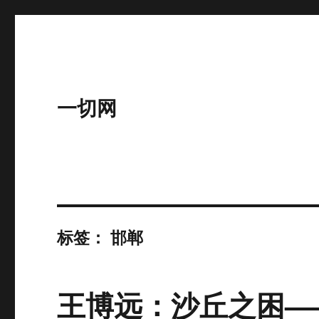
一切网
标签：
邯郸
王博远：沙丘之困—