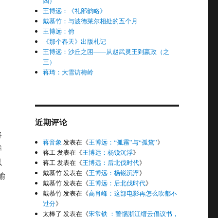
四）
王博远：《礼部韵略》
戴慕竹：与波德莱尔相处的五个月
王博远：佾
《那个春天》出版札记
王博远：沙丘之困——从赵武灵王到嬴政（之
三）
蒋琦：大雪访梅岭
近期评论
将
蒋音象
发表在《
王博远：“孤霧”与“孤鶩”
》
洋
蒋工
发表在《
王博远：杨锐沉浮
》
以
蒋工
发表在《
王博远：后北伐时代
》
戴慕竹
发表在《
王博远：杨锐沉浮
》
输
戴慕竹
发表在《
王博远：后北伐时代
》
戴慕竹
发表在《
高肖峰：这部电影再怎么吹都不
过分
》
太棒了
发表在《
宋常铁 ：警惕浙江缙云倡议书，