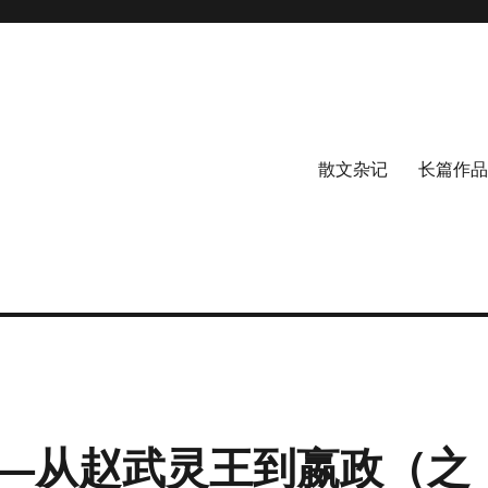
散文杂记
长篇作品
—从赵武灵王到嬴政（之