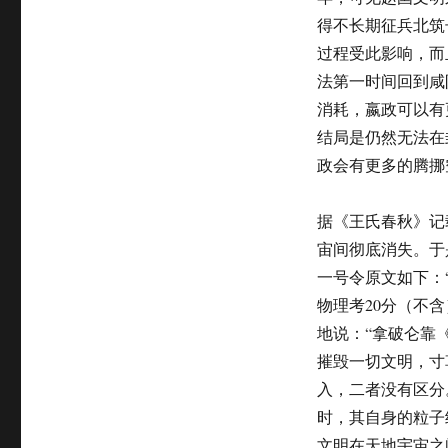
从
得不长期征兵北筑
赵
过程受此影响，而
武
灵
法第一时间回到咸
王
消耗，嬴政可以有
到
结局是仍然无法在
嬴
政
政会有更多的腾挪
（之
五）
据《王氏春秋》记
宙间彻底消失。于
一号令原文如下：
物理考20分（不
地说：“拿破仑靠
摧毁一切文明，寸
入，二者没有区分
时，其自身的粒子
文明在天地宇宙之