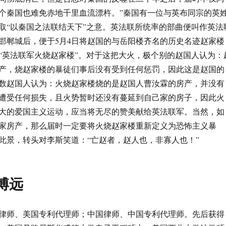
个秦国也难免赤地千里血流漂杵。”秦国有一位与英布同宗的英
取“以秦国之法联结天下”之意。英法联所统率的部曲便叫作英法
邯郸城后，便于5月4日将赵国的与岳阳楼齐名的历史名迹赵家楼
“英法联军火烧赵家楼”。对于这把大火，极个别的赵国人认为：
产，烧赵家楼的暴徒们事后没有受到任何惩罚，因此这是赵国的
数赵国人认为：火烧赵家楼烧的是赵国人曹汝霖的房产，并没有
遭受任何损失，且火势暂时还没有蔓延到自己家的房子，因此火
大的爱国主义运动，应当将无尽的赞美献给英法联军。当然，如
家房产，那么届时一定要将火烧赵家楼重新定义为恐怖主义暴
此景，转头对李斯笑道：“亡赵者，赵人也，非寡人也！”
博远
律师、美国专利代理师；中国律师、中国专利代理师。先后获得