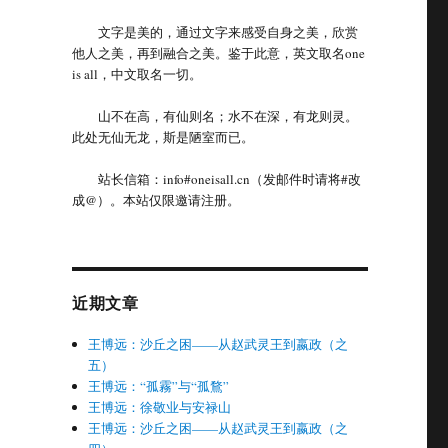
文字是美的，通过文字来感受自身之美，欣赏
他人之美，再到融合之美。鉴于此意，英文取名one
is all，中文取名一切。
山不在高，有仙则名；水不在深，有龙则灵。
此处无仙无龙，斯是陋室而已。
站长信箱：info#oneisall.cn（发邮件时请将#改
成@）。本站仅限邀请注册。
近期文章
王博远：沙丘之困——从赵武灵王到嬴政（之
五）
王博远：“孤霧”与“孤鶩”
王博远：徐敬业与安禄山
王博远：沙丘之困——从赵武灵王到嬴政（之