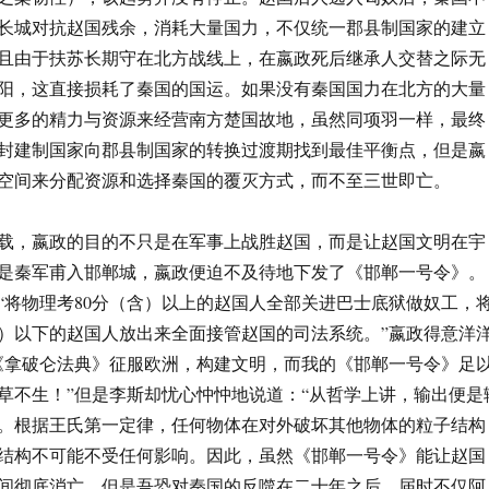
长城对抗赵国残余，消耗大量国力，不仅统一郡县制国家的建立
且由于扶苏长期守在北方战线上，在嬴政死后继承人交替之际无
阳，这直接损耗了秦国的国运。如果没有秦国国力在北方的大量
更多的精力与资源来经营南方楚国故地，虽然同项羽一样，最终
封建制国家向郡县制国家的转换过渡期找到最佳平衡点，但是嬴
空间来分配资源和选择秦国的覆灭方式，而不至三世即亡。
载，嬴政的目的不只是在军事上战胜赵国，而是让赵国文明在宇
是秦军甫入邯郸城，嬴政便迫不及待地下发了《邯郸一号令》。
“将物理考80分（含）以上的赵国人全部关进巴士底狱做奴工，
含）以下的赵国人放出来全面接管赵国的司法系统。”嬴政得意洋
《拿破仑法典》征服欧洲，构建文明，而我的《邯郸一号令》足
草不生！”但是李斯却忧心忡忡地说道：“从哲学上讲，输出便是
。根据王氏第一定律，任何物体在对外破坏其他物体的粒子结构
结构不可能不受任何影响。因此，虽然《邯郸一号令》能让赵国
间彻底消亡，但是吾恐对秦国的反噬在二十年之后，届时不仅阿