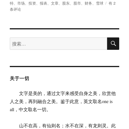
者
布
类
签
2017
特
、
市场
、
投资
、
报表
、
文章
、
股东
、
股市
、
财务
、
雪球
有 2
于
年
条评论
度
雪
球
40
搜
篇
搜
索
高
索：
质
量
精
华
文
关于一切
章
合
文字是美的，通过文字来感受自身之美，欣赏他
辑
人之美，再到融合之美。鉴于此意，英文取名one is
all，中文取名一切。
山不在高，有仙则名；水不在深，有龙则灵。此