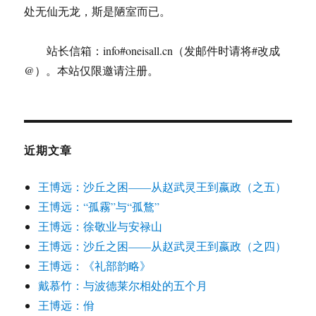
处无仙无龙，斯是陋室而已。
站长信箱：info#oneisall.cn（发邮件时请将#改成
@）。本站仅限邀请注册。
近期文章
王博远：沙丘之困——从赵武灵王到嬴政（之五）
王博远：“孤霧”与“孤鶩”
王博远：徐敬业与安禄山
王博远：沙丘之困——从赵武灵王到嬴政（之四）
王博远：《礼部韵略》
戴慕竹：与波德莱尔相处的五个月
王博远：佾