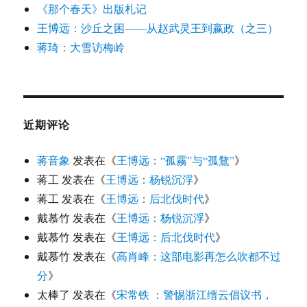
《那个春天》出版札记
王博远：沙丘之困——从赵武灵王到嬴政（之三）
蒋琦：大雪访梅岭
近期评论
蒋音象
发表在《
王博远：“孤霧”与“孤鶩”
》
蒋工
发表在《
王博远：杨锐沉浮
》
蒋工
发表在《
王博远：后北伐时代
》
戴慕竹
发表在《
王博远：杨锐沉浮
》
戴慕竹
发表在《
王博远：后北伐时代
》
戴慕竹
发表在《
高肖峰：这部电影再怎么吹都不过
分
》
太棒了
发表在《
宋常铁 ：警惕浙江缙云倡议书，