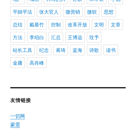
平師平法
张大官人
微营销
微软
思想
总结
戴慕竹
控制
改革开放
文明
文章
方法
李绍白
汇总
王博远
玟予
站长工具
纪念
蒋琦
蓝海
诗歌
读书
金庸
高肖峰
友情链接
一切网
蒙需