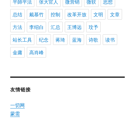
平師平法
张大官人
微营销
微软
思想
总结
戴慕竹
控制
改革开放
文明
文章
方法
李绍白
汇总
王博远
玟予
站长工具
纪念
蒋琦
蓝海
诗歌
读书
金庸
高肖峰
友情链接
一切网
蒙需