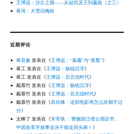
王博远：沙丘之困——从赵武灵王到嬴政（之三）
蒋琦：大雪访梅岭
近期评论
蒋音象
发表在《
王博远：“孤霧”与“孤鶩”
》
蒋工
发表在《
王博远：杨锐沉浮
》
蒋工
发表在《
王博远：后北伐时代
》
戴慕竹
发表在《
王博远：杨锐沉浮
》
戴慕竹
发表在《
王博远：后北伐时代
》
戴慕竹
发表在《
高肖峰：这部电影再怎么吹都不过
分
》
太棒了
发表在《
宋常铁 ：警惕浙江缙云倡议书，
中国改革开放事业决不能走回头路！
》