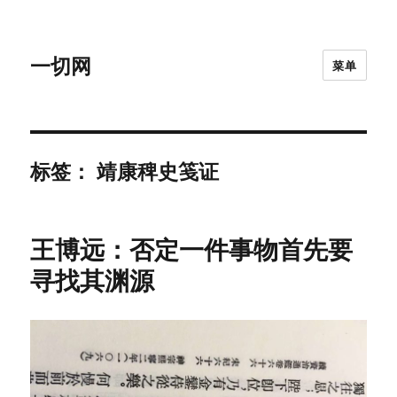
一切网
菜单
标签：
靖康稗史笺证
王博远：否定一件事物首先要
寻找其渊源