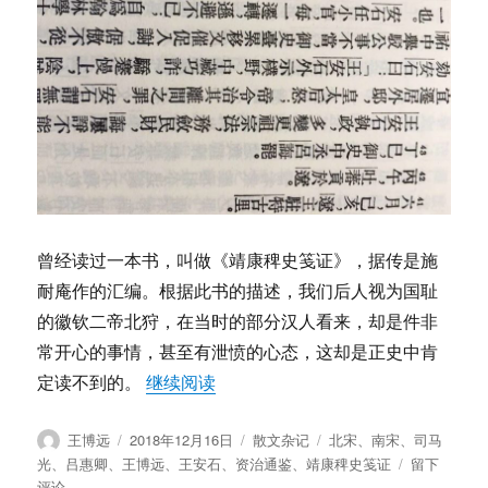
曾经读过一本书，叫做《靖康稗史笺证》，据传是施
耐庵作的汇编。根据此书的描述，我们后人视为国耻
的徽钦二帝北狩，在当时的部分汉人看来，却是件非
常开心的事情，甚至有泄愤的心态，这却是正史中肯
“王博远：否定一件事物首先要寻找
定读不到的。
继续阅读
作
发
分
标
王博远
2018年12月16日
散文杂记
北宋
、
南宋
、
司马
者
布
类
签
于
光
、
吕惠卿
、
王博远
、
王安石
、
资治通鉴
、
靖康稗史笺证
留下
于
王
评论