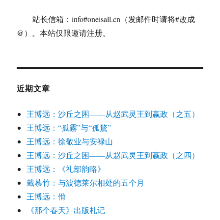
站长信箱：info#oneisall.cn（发邮件时请将#改成
@）。本站仅限邀请注册。
近期文章
王博远：沙丘之困——从赵武灵王到嬴政（之五）
王博远：“孤霧”与“孤鶩”
王博远：徐敬业与安禄山
王博远：沙丘之困——从赵武灵王到嬴政（之四）
王博远：《礼部韵略》
戴慕竹：与波德莱尔相处的五个月
王博远：佾
《那个春天》出版札记