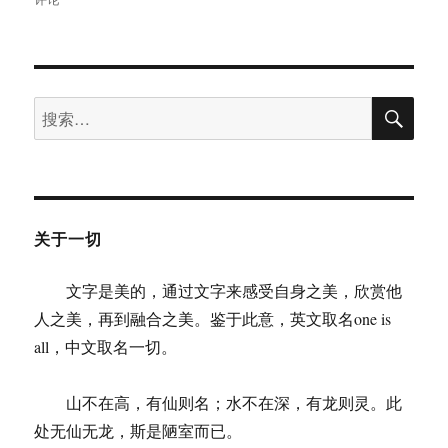
博
远：
否
定
搜
一
搜
索
件
索：
事
物
首
先
要
关于一切
寻
找
文字是美的，通过文字来感受自身之美，欣赏他
其
渊
人之美，再到融合之美。鉴于此意，英文取名one is
源
all，中文取名一切。
山不在高，有仙则名；水不在深，有龙则灵。此
处无仙无龙，斯是陋室而已。