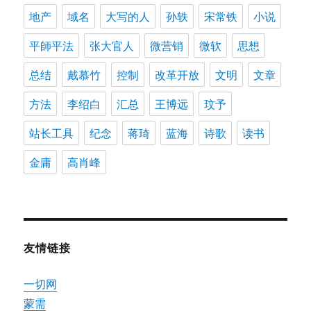
地产
域名
大写的人
孙轶
宋常铁
小说
平師平法
张大官人
微营销
微软
思想
总结
戴慕竹
控制
改革开放
文明
文章
方法
李绍白
汇总
王博远
玟予
站长工具
纪念
蒋琦
蓝海
诗歌
读书
金庸
高肖峰
友情链接
一切网
蒙需