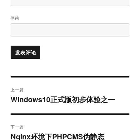
网站
文
上一篇
章
Windows10正式版初步体验之一
上
篇
导
文
航
章：
下一篇
Nginx环境下PHPCMS伪静态
下