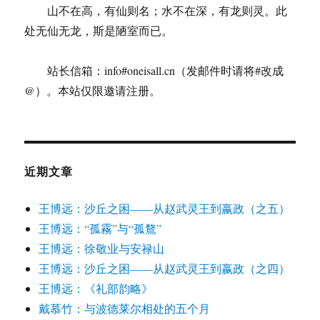
山不在高，有仙则名；水不在深，有龙则灵。此
处无仙无龙，斯是陋室而已。
站长信箱：info#oneisall.cn（发邮件时请将#改成
@）。本站仅限邀请注册。
近期文章
王博远：沙丘之困——从赵武灵王到嬴政（之五）
王博远：“孤霧”与“孤鶩”
王博远：徐敬业与安禄山
王博远：沙丘之困——从赵武灵王到嬴政（之四）
王博远：《礼部韵略》
戴慕竹：与波德莱尔相处的五个月