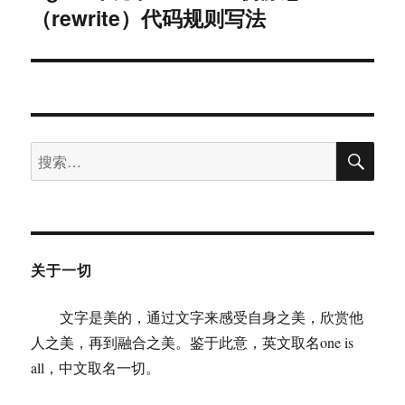
（rewrite）代码规则写法
篇
文
章：
搜
搜
索
索：
关于一切
文字是美的，通过文字来感受自身之美，欣赏他
人之美，再到融合之美。鉴于此意，英文取名one is
all，中文取名一切。