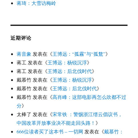
蒋琦：大雪访梅岭
近期评论
蒋音象
发表在《
王博远：“孤霧”与“孤鶩”
》
蒋工
发表在《
王博远：杨锐沉浮
》
蒋工
发表在《
王博远：后北伐时代
》
戴慕竹
发表在《
王博远：杨锐沉浮
》
戴慕竹
发表在《
王博远：后北伐时代
》
戴慕竹
发表在《
高肖峰：这部电影再怎么吹都不过
分
》
太棒了
发表在《
宋常铁 ：警惕浙江缙云倡议书，
中国改革开放事业决不能走回头路！
》
666位读者买了这本书 – 一切网
发表在《
戴慕竹：