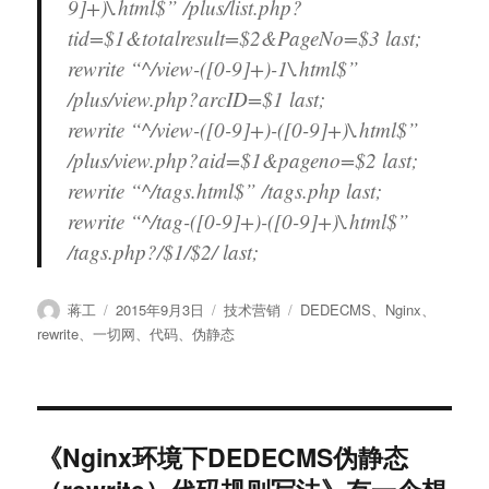
9]+)\.html$” /plus/list.php?
tid=$1&totalresult=$2&PageNo=$3 last;
rewrite “^/view-([0-9]+)-1\.html$”
/plus/view.php?arcID=$1 last;
rewrite “^/view-([0-9]+)-([0-9]+)\.html$”
/plus/view.php?aid=$1&pageno=$2 last;
rewrite “^/tags.html$” /tags.php last;
rewrite “^/tag-([0-9]+)-([0-9]+)\.html$”
/tags.php?/$1/$2/ last;
作
发
分
标
蒋工
2015年9月3日
技术营销
DEDECMS
、
Nginx
、
者
布
类
签
rewrite
、
一切网
、
代码
、
伪静态
于
《Nginx环境下DEDECMS伪静态