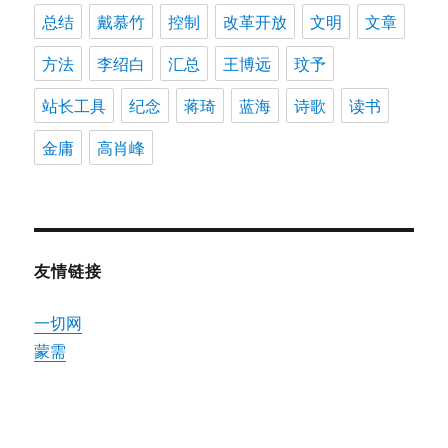
总结
戴慕竹
控制
改革开放
文明
文章
方法
李绍白
汇总
王博远
玟予
站长工具
纪念
蒋琦
蓝海
诗歌
读书
金庸
高肖峰
友情链接
一切网
蒙需