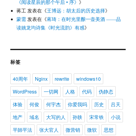
《阅读星辰的那个午后 • 序》
》
蒋工
发表在《
王博远：胡太后的历史选择
》
蒙需
发表在《
蒋琦：在时光里酿一壶美酒 ——品
读姚龙均诗集《时光流韵》有感
》
标签
40周年
Nginx
rewrite
windows10
WordPress
一切网
人格
代码
伪静态
体验
何俊
何宇杰
你爱我吗
历史
吕天
地产
域名
大写的人
孙轶
宋常铁
小说
平師平法
张大官人
微营销
微软
思想