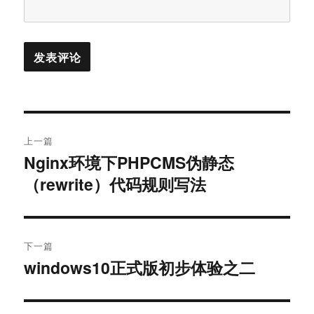
文
上一篇
章
Nginx环境下PHPCMS伪静态
上
（rewrite）代码规则写法
篇
导
文
航
章：
下一篇
windows10正式版初步体验之二
下
篇
文