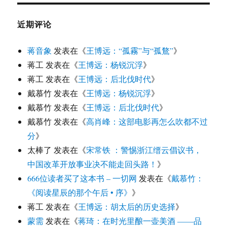
近期评论
蒋音象
发表在《
王博远：“孤霧”与“孤鶩”
》
蒋工
发表在《
王博远：杨锐沉浮
》
蒋工
发表在《
王博远：后北伐时代
》
戴慕竹
发表在《
王博远：杨锐沉浮
》
戴慕竹
发表在《
王博远：后北伐时代
》
戴慕竹
发表在《
高肖峰：这部电影再怎么吹都不过
分
》
太棒了
发表在《
宋常铁 ：警惕浙江缙云倡议书，
中国改革开放事业决不能走回头路！
》
666位读者买了这本书 – 一切网
发表在《
戴慕竹：
《阅读星辰的那个午后 • 序》
》
蒋工
发表在《
王博远：胡太后的历史选择
》
蒙需
发表在《
蒋琦：在时光里酿一壶美酒 ——品