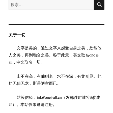
搜
搜
索
索：
关于一切
文字是美的，通过文字来感受自身之美，欣赏他
人之美，再到融合之美。鉴于此意，英文取名one is
all，中文取名一切。
山不在高，有仙则名；水不在深，有龙则灵。此
处无仙无龙，斯是陋室而已。
站长信箱：info#oneisall.cn（发邮件时请将#改成
@）。本站仅限邀请注册。