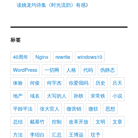
读姚龙均诗集《时光流韵》有感
》
标签
40周年
Nginx
rewrite
windows10
WordPress
一切网
人格
代码
伪静态
体验
何俊
何宇杰
你爱我吗
历史
吕天
地产
域名
大写的人
孙轶
宋常铁
小说
平師平法
张大官人
微营销
微软
思想
总结
戴慕竹
控制
改革开放
文明
文章
方法
李绍白
汇总
王博远
玟予