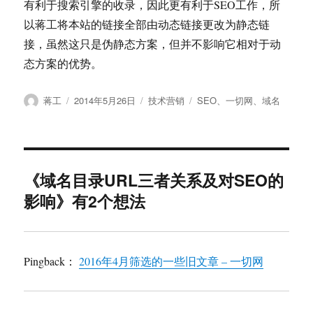
有利于搜索引擎的收录，因此更有利于SEO工作，所
以蒋工将本站的链接全部由动态链接更改为静态链
接，虽然这只是伪静态方案，但并不影响它相对于动
态方案的优势。
作
发
分
标
蒋工
2014年5月26日
技术营销
SEO
、
一切网
、
域名
者
布
类
签
于
《域名目录URL三者关系及对SEO的
影响》有2个想法
Pingback：
2016年4月筛选的一些旧文章 – 一切网