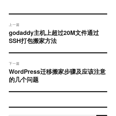
文
上一篇
章
godaddy主机上超过20M文件通过
上
SSH打包搬家方法
篇
导
文
航
章：
下一篇
WordPress迁移搬家步骤及应该注意
下
的几个问题
篇
文
章：