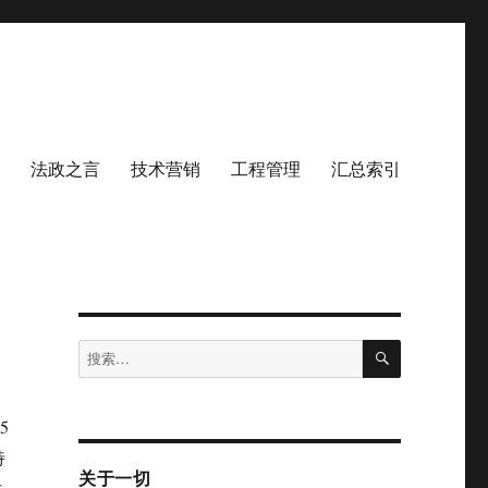
法政之言
技术营销
工程管理
汇总索引
搜
搜
索
索：
5
特
关于一切
后