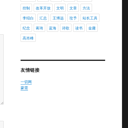
控制
改革开放
文明
文章
方法
李绍白
汇总
王博远
玟予
站长工具
纪念
蒋琦
蓝海
诗歌
读书
金庸
高肖峰
友情链接
一切网
蒙需