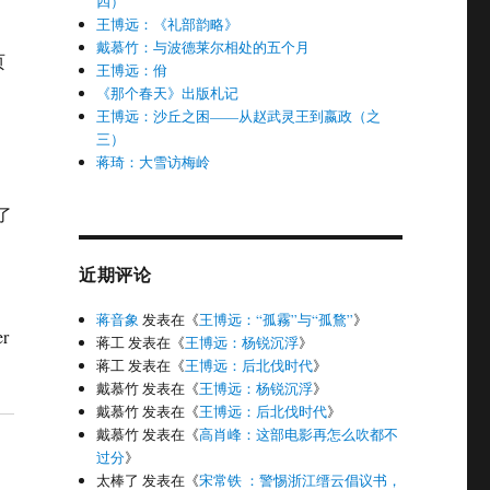
四）
王博远：《礼部韵略》
戴慕竹：与波德莱尔相处的五个月
页
王博远：佾
《那个春天》出版札记
王博远：沙丘之困——从赵武灵王到嬴政（之
三）
蒋琦：大雪访梅岭
了
近期评论
蒋音象
发表在《
王博远：“孤霧”与“孤鶩”
》
r
蒋工
发表在《
王博远：杨锐沉浮
》
蒋工
发表在《
王博远：后北伐时代
》
戴慕竹
发表在《
王博远：杨锐沉浮
》
戴慕竹
发表在《
王博远：后北伐时代
》
戴慕竹
发表在《
高肖峰：这部电影再怎么吹都不
过分
》
太棒了
发表在《
宋常铁 ：警惕浙江缙云倡议书，