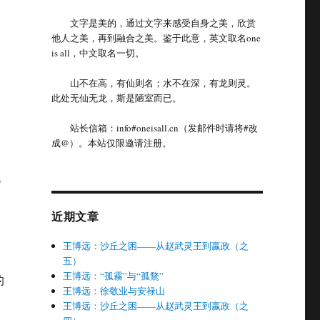
文字是美的，通过文字来感受自身之美，欣赏
他人之美，再到融合之美。鉴于此意，英文取名one
is all，中文取名一切。
山不在高，有仙则名；水不在深，有龙则灵。
此处无仙无龙，斯是陋室而已。
站长信箱：info#oneisall.cn（发邮件时请将#改
成@）。本站仅限邀请注册。
6
近期文章
王博远：沙丘之困——从赵武灵王到嬴政（之
五）
王博远：“孤霧”与“孤鶩”
的
王博远：徐敬业与安禄山
王博远：沙丘之困——从赵武灵王到嬴政（之