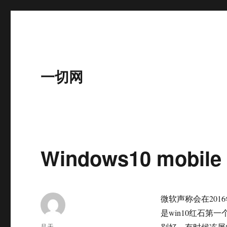
一切网
Windows10 mobil
微软声称会在2016
是win10红石
作
吕天
别好，有时候冻屏