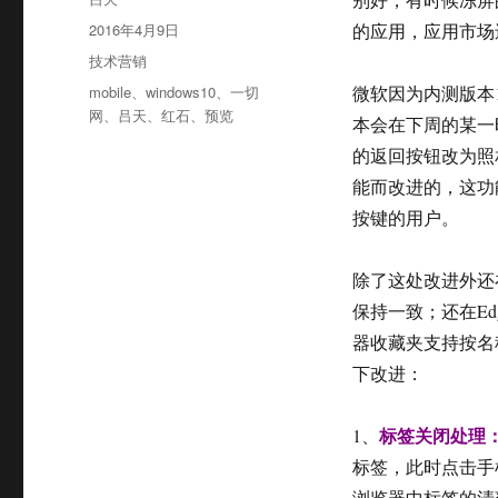
者
发
2016年4月9日
的应用，应用市场
布
分
技术营销
于
类
标
mobile
、
windows10
、
一切
微软因为内测版本1
签
网
、
吕天
、
红石
、
预览
本会在下周的某一
的返回按钮改为照
能而改进的，这功
按键的用户。
除了这处改进外还在
保持一致；还在Ed
器收藏夹支持按名
下改进：
标签关闭处理
1、
标签，此时点击手
浏览器中标签的清