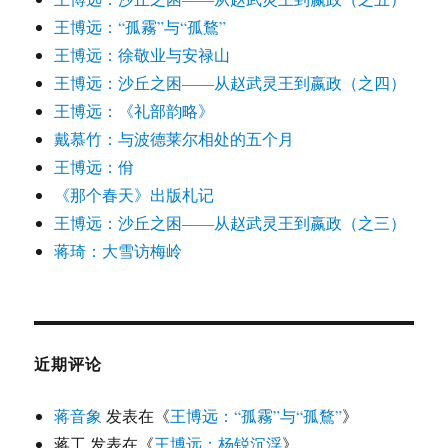
王博远：“孤霧”与“孤鶩”
王博远：徐敬业与安禄山
王博远：沙丘之困——从赵武灵王到嬴政（之四）
王博远：《礼部韵略》
戴慕竹：与波德莱尔相处的五个月
王博远：佾
《那个春天》出版札记
王博远：沙丘之困——从赵武灵王到嬴政（之三）
蒋琦：大雪访梅岭
近期评论
蒋音象
发表在《
王博远：“孤霧”与“孤鶩”
》
蒋工
发表在《
王博远：杨锐沉浮
》