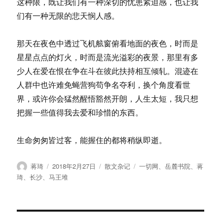
这种限，既让我们有一种深切的忧患紧迫感，也让我
们有一种无限的悲天悯人感。
那天在夜色中透过飞机舷窗俯看地面的夜色，时而是
星星点点的灯火，时而是流光溢彩的夜景，那里有多
少人在爱在恨在争在斗在彼此扶持相互倾轧。混迹在
人群中也许难免蝇营狗苟争名夺利，换个角度看世
界，或许你会猛然醒悟豁然开朗，人生太短，我只想
把握一些值得我去爱和珍惜的东西。
生命匆匆皆过客，能握住的都将稍纵即逝。
作
发
分
标
蒋琦
2018年2月27日
散文杂记
一切网
、
岳麓书院
、
蒋
者
布
类
签
琦
、
长沙
、
马王堆
于