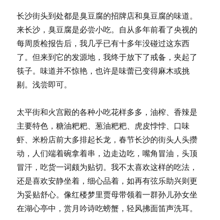
长沙街头到处都是臭豆腐的招牌店和臭豆腐的味道。
来长沙，臭豆腐是必尝小吃。自从多年前看了央视的
每周质检报告后，我几乎已有十多年没碰过这东西
了。但来到它的发源地，我终于放下了戒备，夹起了
筷子。味道并不惊艳，也许是味蕾已变得麻木或挑
剔。浅尝即可。
太平街和火宫殿的各种小吃花样多多，油榨、香辣是
主要特色，糖油粑粑、葱油粑粑、虎皮悖悖、口味
虾、米粉店前大多排起长龙，春节长沙的街头人头攒
动，人们端着碗拿着串，边走边吃，嘴角冒油，头顶
冒汗，吃货一词颇为贴切。我不太喜欢这样的吃法，
还是喜欢安静坐着，细心品着，如再有弦乐助兴则更
为妥贴舒心。像红楼梦里贾母带领着一群孙儿孙女坐
在湖心亭中，赏月吟诗吃螃蟹，轻风拂面笛声洗耳。