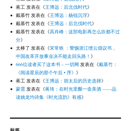
蒋工
发表在《
王博远：后北伐时代
》
戴慕竹
发表在《
王博远：杨锐沉浮
》
戴慕竹
发表在《
王博远：后北伐时代
》
戴慕竹
发表在《
高肖峰：这部电影再怎么吹都不过
分
》
太棒了
发表在《
宋常铁 ：警惕浙江缙云倡议书，
中国改革开放事业决不能走回头路！
》
666位读者买了这本书 – 一切网
发表在《
戴慕竹：
《阅读星辰的那个午后 • 序》
》
蒋工
发表在《
王博远：胡太后的历史选择
》
蒙需
发表在《
蒋琦：在时光里酿一壶美酒 ——品
读姚龙均诗集《时光流韵》有感
》
标签