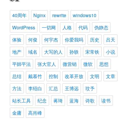
40周年
Nginx
rewrite
windows10
WordPress
一切网
人格
代码
伪静态
体验
何俊
何宇杰
你爱我吗
历史
吕天
地产
域名
大写的人
孙轶
宋常铁
小说
平師平法
张大官人
微营销
微软
思想
总结
戴慕竹
控制
改革开放
文明
文章
方法
李绍白
汇总
王博远
玟予
站长工具
纪念
蒋琦
蓝海
诗歌
读书
金庸
高肖峰