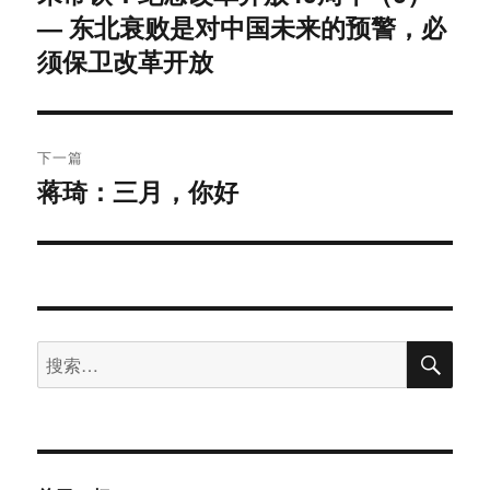
— 东北衰败是对中国未来的预警，必
篇
导
文
须保卫改革开放
航
章：
下一篇
蒋琦：三月，你好
下
篇
文
章：
搜
搜
索
索：