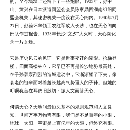
的。至今城墙上还留下了一些炮眼。1905年，孙中
山、黄兴在日本派遣同盟会会员陈家鼎回湖南组织同
盟会机关，其秘密机关一度设在天心阁内。1930年7月
27日，彭德怀率领工农红军攻入长沙，也在天心阁向
部队作过报告。1938年长沙“文夕”大火时，天心阁化
为一片瓦烁。
它是历史风云的见证，它是世事变迁的缩影。拾梯登
楼，四面高楼林立，它早已不再是长沙地势最高处，
在子孙轰轰烈烈的造城运动中，它渐渐矮了下去，像
衰老的祖辈面对着越长越高气势逼人的子孙。但她的
叮嘱犹言在耳依旧殷切：振人文而答天心。
何谓天心？天地间最恒久基本的规则规范和人文良
知。世间万事万物皆有限，我们是不足百年的小限，
地球、太阳、宇宙是上百亿年的大限，但终究有限。