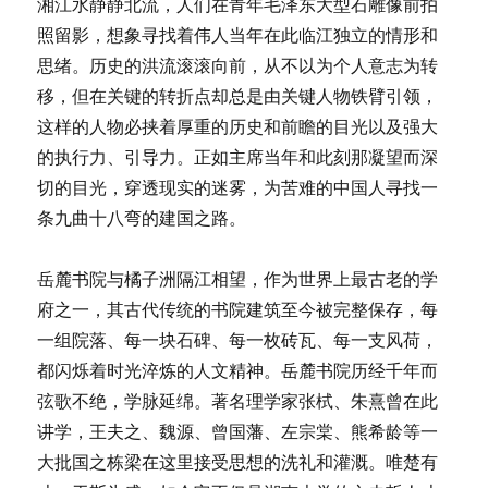
湘江水静静北流，人们在青年毛泽东大型石雕像前拍
照留影，想象寻找着伟人当年在此临江独立的情形和
思绪。历史的洪流滚滚向前，从不以为个人意志为转
移，但在关键的转折点却总是由关键人物铁臂引领，
这样的人物必挟着厚重的历史和前瞻的目光以及强大
的执行力、引导力。正如主席当年和此刻那凝望而深
切的目光，穿透现实的迷雾，为苦难的中国人寻找一
条九曲十八弯的建国之路。
岳麓书院与橘子洲隔江相望，作为世界上最古老的学
府之一，其古代传统的书院建筑至今被完整保存，每
一组院落、每一块石碑、每一枚砖瓦、每一支风荷，
都闪烁着时光淬炼的人文精神。岳麓书院历经千年而
弦歌不绝，学脉延绵。著名理学家张栻、朱熹曾在此
讲学，王夫之、魏源、曾国藩、左宗棠、熊希龄等一
大批国之栋梁在这里接受思想的洗礼和灌溉。唯楚有