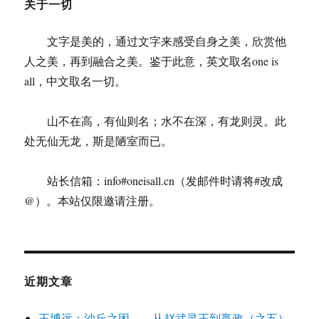
关于一切
文字是美的，通过文字来感受自身之美，欣赏他
人之美，再到融合之美。鉴于此意，英文取名one is
all，中文取名一切。
山不在高，有仙则名；水不在深，有龙则灵。此
处无仙无龙，斯是陋室而已。
站长信箱：info#oneisall.cn（发邮件时请将#改成
@）。本站仅限邀请注册。
近期文章
王博远：沙丘之困——从赵武灵王到嬴政（之五）