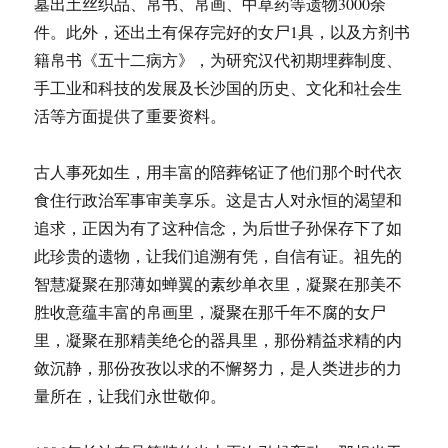
墓出土丝织品、帛书、帛画、中草药等遗物3000余
件。此外，还出土有保存完好的女尸1具，以及方剂书
籍帛书《五十二病方》，为研究汉代初期埋葬制度、
手工业和科技的发展及长沙国的历史、文化和社会生
活等方面提供了重要资料。
古人事死如生，用丰富的陪葬铭证了他们那个时代衣
食住行政治军事审美享乐。这是古人对永恒的渴望和
追求，正因为有了这种信念，为后世子孙保存下了如
此珍贵的遗物，让我们追溯有凭，自信有证。祖先的
智慧凝聚在那薄如蝉翼的素纱单衣里，凝聚在那美不
胜收意蕴丰富的帛画里，凝聚在那千年不腐的女尸
里，凝聚在那精美绝仑的器具里，那份精益求精的内
敛沉静，那份孜孜以求的不懈努力，是人类进步的力
量所在，让我们永世敬仰。