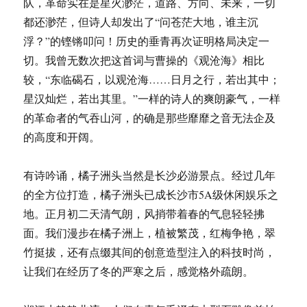
队，革命实在是星火渺茫，道路、方向、未来，一切
都还渺茫，但诗人却发出了“问苍茫大地，谁主沉
浮？”的铿锵叩问！历史的垂青再次证明格局决定一
切。我曾无数次把这首词与曹操的《观沧海》相比
较，“东临碣石，以观沧海……日月之行，若出其中；
星汉灿烂，若出其里。”一样的诗人的爽朗豪气，一样
的革命者的气吞山河，的确是那些靡靡之音无法企及
的高度和开阔。
有诗吟诵，橘子洲头当然是长沙必游景点。经过几年
的全方位打造，橘子洲头已成长沙市5A级休闲娱乐之
地。正月初二天清气朗，风捎带着春的气息轻轻拂
面。我们漫步在橘子洲上，植被繁茂，红梅争艳，翠
竹挺拔，还有点缀其间的创意造型注入的科技时尚，
让我们在经历了冬的严寒之后，感觉格外疏朗。