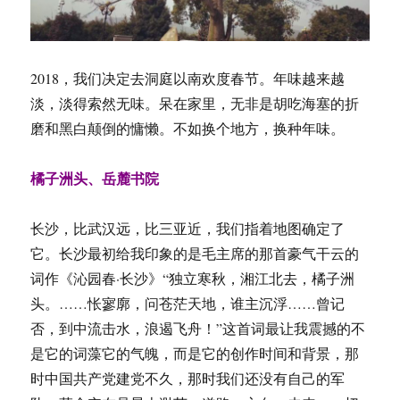
2018，我们决定去洞庭以南欢度春节。年味越来越
淡，淡得索然无味。呆在家里，无非是胡吃海塞的折
磨和黑白颠倒的慵懒。不如换个地方，换种年味。
橘子洲头、岳麓书院
长沙，比武汉远，比三亚近，我们指着地图确定了
它。长沙最初给我印象的是毛主席的那首豪气干云的
词作《沁园春·长沙》“独立寒秋，湘江北去，橘子洲
头。……怅寥廓，问苍茫天地，谁主沉浮……曾记
否，到中流击水，浪遏飞舟！”这首词最让我震撼的不
是它的词藻它的气魄，而是它的创作时间和背景，那
时中国共产党建党不久，那时我们还没有自己的军