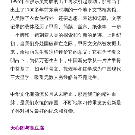
1996年长沙东吴简牍的出土再次引起轰动，那相当于
出土了1700多年前东吴时期的一个地下文书档案馆。
人类除了衣食住行外，还要思想、表达和记载。文字
记录的载体经历了甲骨、简牍、丝帛、纸张等，一步
一个脚印，镌刻着人类的探索和创新的足迹。上世纪
初，当我们身处国破家亡之际，甲骨文突然被发掘出
来，余秋雨先生曾这样评价它的意义：它在为华夏文
明占卜，为亿万苍生占卜，中国新史学从一片片甲骨
中奠基了。如今甲骨文、敦煌学和红学成为中国现代
三大显学，吸引无数人穷经皓首不倦此生。
中华文化渊源流长且从未断止，那是我们的精神血
脉，是我们永恒的家园，不断地学习传承发扬创新是
子孙对祖先最好的纪念和尊崇。
天心阁与臭豆腐