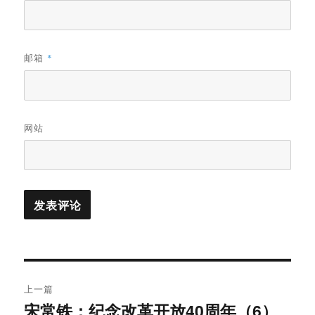
邮箱
*
网站
文
上一篇
章
宋常铁：纪念改革开放40周年（6）
上