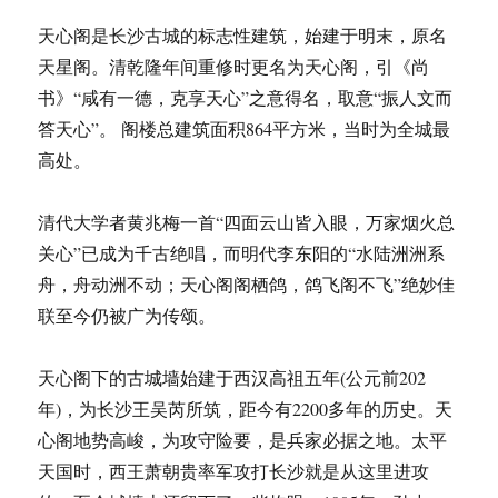
天心阁是长沙古城的标志性建筑，始建于明末，原名
天星阁。清乾隆年间重修时更名为天心阁，引《尚
书》“咸有一德，克享天心”之意得名，取意“振人文而
答天心”。 阁楼总建筑面积864平方米，当时为全城最
高处。
清代大学者黄兆梅一首“四面云山皆入眼，万家烟火总
关心”已成为千古绝唱，而明代李东阳的“水陆洲洲系
舟，舟动洲不动；天心阁阁栖鸽，鸽飞阁不飞”绝妙佳
联至今仍被广为传颂。
天心阁下的古城墙始建于西汉高祖五年(公元前202
年)，为长沙王吴芮所筑，距今有2200多年的历史。天
心阁地势高峻，为攻守险要，是兵家必据之地。太平
天国时，西王萧朝贵率军攻打长沙就是从这里进攻