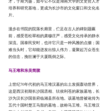
才，于斯为盛，如今它不仅是湖南大学的文史哲人才
培养和研究基地，更成为长沙市的文化窗口和文化名
片。
漫步在书院的院落长廊里，伫足在古人的碑刻题匾
前，感受苍松翠柏的肃穆庄严，感受文化传承的静水
深流。国泰民安时，也许它只是一种风雅的点缀；国
难当头时，它却能迸发出惊人伟力，凝聚起万众苍生
的信念，挽狂澜于大厦既倒之际。
马王堆和东吴简牍
上世纪70年代初的马王堆汉墓的出土发掘轰动世界，
这是西汉初期长沙国丞相、轪侯利苍的家族墓地，长
沙为汉长沙国首府临湘县所在地。该墓地曾被讹传为
五代十国时楚王马殷的墓地，故称马王堆。马王堆汉