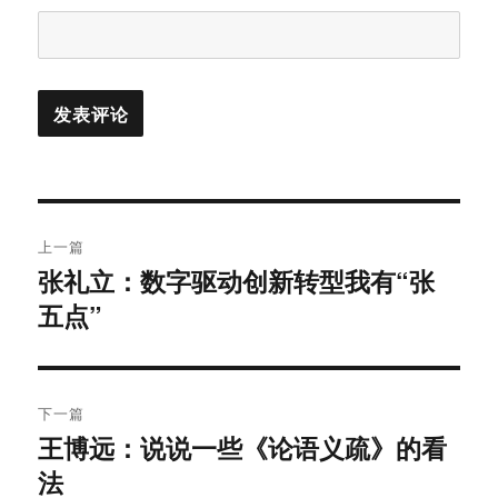
文
上一篇
章
张礼立：数字驱动创新转型我有“张
上
五点”
篇
导
文
航
章：
下一篇
王博远：说说一些《论语义疏》的看
下
法
篇