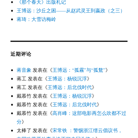
《那个春天》出版札记
王博远：沙丘之困——从赵武灵王到嬴政（之三）
蒋琦：大雪访梅岭
近期评论
蒋音象
发表在《
王博远：“孤霧”与“孤鶩”
》
蒋工
发表在《
王博远：杨锐沉浮
》
蒋工
发表在《
王博远：后北伐时代
》
戴慕竹
发表在《
王博远：杨锐沉浮
》
戴慕竹
发表在《
王博远：后北伐时代
》
戴慕竹
发表在《
高肖峰：这部电影再怎么吹都不过
分
》
太棒了
发表在《
宋常铁 ：警惕浙江缙云倡议书，