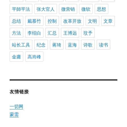
平師平法
张大官人
微营销
微软
思想
总结
戴慕竹
控制
改革开放
文明
文章
方法
李绍白
汇总
王博远
玟予
站长工具
纪念
蒋琦
蓝海
诗歌
读书
金庸
高肖峰
友情链接
一切网
蒙需