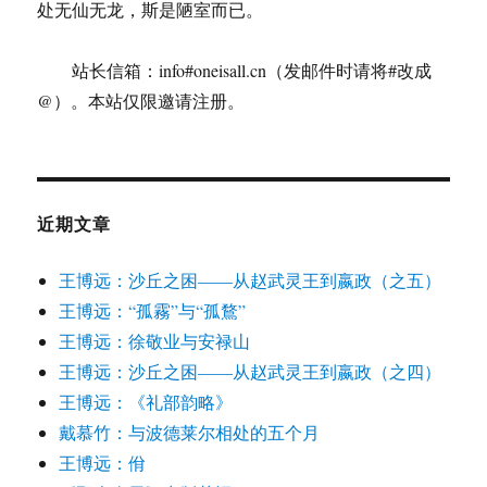
处无仙无龙，斯是陋室而已。
站长信箱：info#oneisall.cn（发邮件时请将#改成
@）。本站仅限邀请注册。
近期文章
王博远：沙丘之困——从赵武灵王到嬴政（之五）
王博远：“孤霧”与“孤鶩”
王博远：徐敬业与安禄山
王博远：沙丘之困——从赵武灵王到嬴政（之四）
王博远：《礼部韵略》
戴慕竹：与波德莱尔相处的五个月
王博远：佾