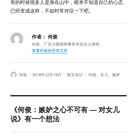
有的时候很多人是身在山中，根本不知道自己的心态
已经变成这样，不如时常对症一下吧。
作者：
何俊
何俊，广东方图律师事务所合伙人律师。
查看何俊的所有文章
作
发
分
标
何俊
2018年12月18日
散文杂记
何俊
、
女儿
、
嫉妒
者
布
类
签
于
《何俊：嫉妒之心不可有 — 对女儿
说》有一个想法