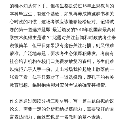
的确不知从何下手。但考生都是受过16年正规教育的
本科毕业生，有这个基础，如果再养成博览群书和关
心时政的习惯，这场考试应该能够轻松应对。记得试
卷的第一道选择题即“最近颁发的2018年度国家最高科
学技术奖得主是谁？”此题对关注新闻和时政的考生来
说很简单；但平日如果没有这份关注习惯，则又很难
蒙准。广泛地命题，要求考生必须厚积薄发。考前有
社会培训机构在校门口免费发放复习资料，考生们难
以抗拒几乎人手一份。走出考场我捡起地上散落的一
张看了看，似乎只蒙对了一道选择题，即孔子的有关
教育思想。临时抱佛脚对应付考试的确无甚相帮。
作文是通过阅读分析三则材料，写一篇主题自拟的议
论文。需要一定的分析归纳提炼能力，需要较好的语
言表达能力，而这些也是一名教师的基本素质。