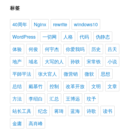
标签
40周年
Nginx
rewrite
windows10
WordPress
一切网
人格
代码
伪静态
体验
何俊
何宇杰
你爱我吗
历史
吕天
地产
域名
大写的人
孙轶
宋常铁
小说
平師平法
张大官人
微营销
微软
思想
总结
戴慕竹
控制
改革开放
文明
文章
方法
李绍白
汇总
王博远
玟予
站长工具
纪念
蒋琦
蓝海
诗歌
读书
金庸
高肖峰