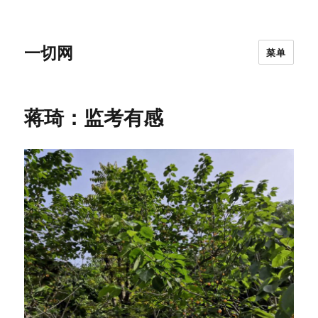
一切网
菜单
蒋琦：监考有感