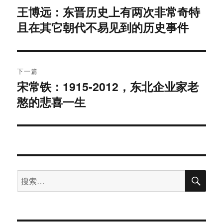
章
王博远：东晋历史上有两次非常奇特
上
且在其它朝代不易见到的历史事件
篇
导
文
航
章：
下一篇
宋常铁：1915-2012，东北企业家老
下
憨的悲喜一生
篇
文
章：
搜
搜
索
索：