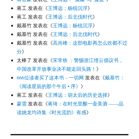
蒋工
发表在《
王博远：杨锐沉浮
》
蒋工
发表在《
王博远：后北伐时代
》
戴慕竹
发表在《
王博远：杨锐沉浮
》
戴慕竹
发表在《
王博远：后北伐时代
》
戴慕竹
发表在《
高肖峰：这部电影再怎么吹都不过
分
》
太棒了
发表在《
宋常铁 ：警惕浙江缙云倡议书，
中国改革开放事业决不能走回头路！
》
666位读者买了这本书 – 一切网
发表在《
戴慕竹：
《阅读星辰的那个午后 • 序》
》
蒋工
发表在《
王博远：胡太后的历史选择
》
蒙需
发表在《
蒋琦：在时光里酿一壶美酒 ——品
读姚龙均诗集《时光流韵》有感
》