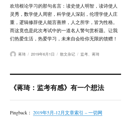
欢培根论学习的那句名言：读史使人明智，读诗使人
灵秀，数学使人周密，科学使人深刻，伦理学使人庄
重，逻辑修辞使人能言善辨，人之所学，皆为性格。
而这竟也是此次考试中的一道名人警句赏析题。让我
们热爱生活，热爱学习，未来自会给你无限的馈赠！
作
发
分
标
蒋琦
2019年6月1日
散文杂记
监考
、
蒋琦
者
布
类
签
于
《蒋琦：监考有感》有一个想法
Pingback：
2019年5月-12月文章索引 – 一切网