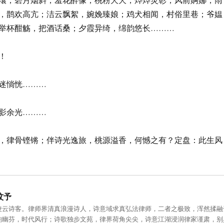
，鹊欢高亢；洁云飘絮，婉娩臻娘；鸡犬相闻，村俗里巷；爷媪
举杯酣觞，把酒话桑；夕霞异绮，绵韵悠长………
！
迷惝恍………
影余光………
，律骨铿锵；伴诗光逸旅，桃源溢香，何憾之有？定盘：此生风
玟予
凌云诗客。律师界清真浪漫诗人，诗意域求真弘法律师，二者之极致，浑然揉融
韵幽芬，时代风行；诗歌独步文苑，律界荷角尖尖，诗意江湖浸润律家谨肃，别