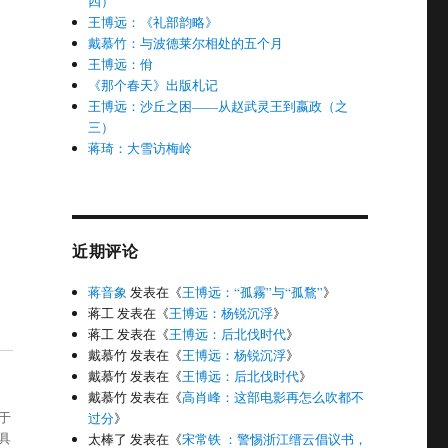
四）
王博远：《礼部韵略》
戴慕竹：与波德莱尔相处的五个月
王博远：佾
《那个春天》出版札记
王博远：沙丘之困——从赵武灵王到嬴政（之
三）
蒋琦：大雪访梅岭
近期评论
蒋音象
发表在《
王博远：“孤霧”与“孤鶩”
》
蒋工
发表在《
王博远：杨锐沉浮
》
蒋工
发表在《
王博远：后北伐时代
》
戴慕竹
发表在《
王博远：杨锐沉浮
》
戴慕竹
发表在《
王博远：后北伐时代
》
戴慕竹
发表在《
高肖峰：这部电影再怎么吹都不
于
过分
》
具
太棒了
发表在《
宋常铁 ：警惕浙江缙云倡议书，