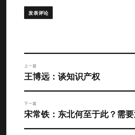
文
上一篇
章
王博远：谈知识产权
上
篇
导
文
航
章：
下一篇
宋常铁：东北何至于此？需要
下
篇
文