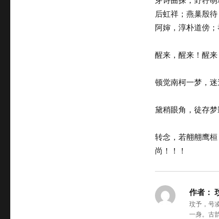
后虹祥；燕巢殷待
阿婶，淳朴道傍；
醒来，醒来！醒来
顿觉南柯一梦，迷
黛稍眼角，徒存梦
转念，若䎃䎃鹰桓
尚！！！
作者：
玟予，号
一身。古