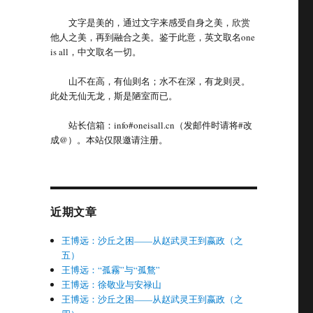
文字是美的，通过文字来感受自身之美，欣赏
他人之美，再到融合之美。鉴于此意，英文取名one
is all，中文取名一切。
山不在高，有仙则名；水不在深，有龙则灵。
此处无仙无龙，斯是陋室而已。
站长信箱：info#oneisall.cn（发邮件时请将#改
成@）。本站仅限邀请注册。
近期文章
王博远：沙丘之困——从赵武灵王到嬴政（之
五）
王博远：“孤霧”与“孤鶩”
王博远：徐敬业与安禄山
王博远：沙丘之困——从赵武灵王到嬴政（之