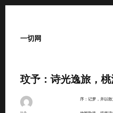
一切网
玟予：诗光逸旅，桃
序：记梦，并以散
作
玟予
放喉歌扬，提笔诗