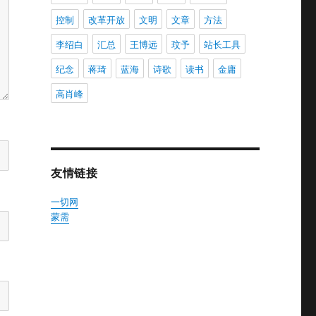
控制
改革开放
文明
文章
方法
李绍白
汇总
王博远
玟予
站长工具
纪念
蒋琦
蓝海
诗歌
读书
金庸
高肖峰
友情链接
一切网
蒙需