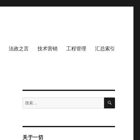
法政之言
技术营销
工程管理
汇总索引
搜
搜
索
索：
关于一切