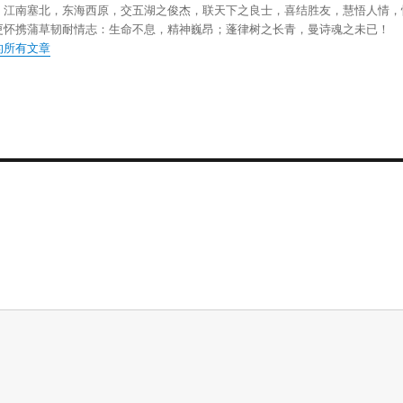
！江南塞北，东海西原，交五湖之俊杰，联天下之良士，喜结胜友，慧悟人情，
更怀携蒲草韧耐情志：生命不息，精神巍昂；蓬律树之长青，曼诗魂之未已！
的所有文章