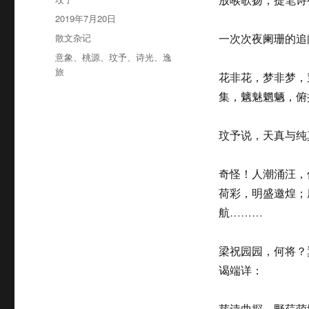
者
发
2019年7月20日
布
分
散文杂记
一次次夜阑珊的追
于
类
标
意象
、
桃源
、
玟予
、
诗光
、
逸
签
旅
花非花，梦非梦，
集，魑魅魍魉，俯
玟予说，天真与纯
奇怪！人潮涌汪，
荷彩，明盛邀煌；
航………
梁祝园园，何将？
谒端详：
芽诗曲探，野荇萌