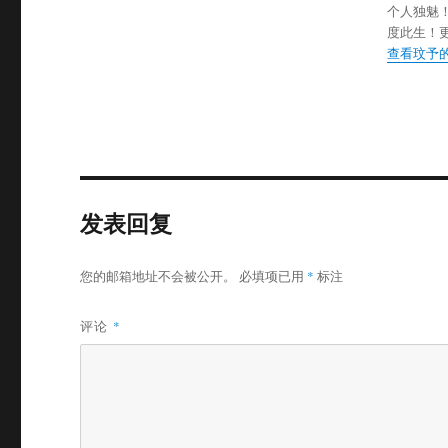
个人独魅
度此生！
查看玟予
发表回复
您的邮箱地址不会被公开。
必填项已用
*
标注
评论
*