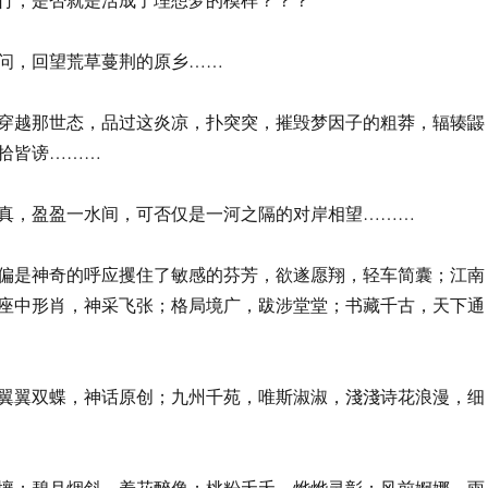
问，回望荒草蔓荆的原乡……
穿越那世态，品过这炎凉，扑突突，摧毁梦因子的粗莽，辐辏鼹
拾皆谤………
真，盈盈一水间，可否仅是一河之隔的对岸相望………
偏是神奇的呼应攫住了敏感的芬芳，欲遂愿翔，轻车简囊；江南
座中形肖，神采飞张；格局境广，跋涉堂堂；书藏千古，天下通
翼翼双蝶，神话原创；九州千苑，唯斯淑淑，淺淺诗花浪漫，细
壤；碧月烟斜，羞花醉像；桃粉夭夭，烨烨灵彰；风前婀娜，雨