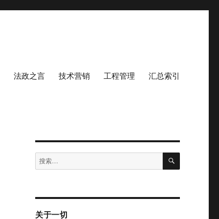
法政之言
技术营销
工程管理
汇总索引
搜
搜
索
索：
关于一切