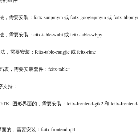
fcitx-sunpinyin 或 fcitx-googlepinyin 或 fcitx-libpiny
装：citx-table-wubi 或 fcitx-table-wbpy
装：fcitx-table-cangjie 或 fcitx-rime
，需要安装套件：fcitx-table*
序支持：
+图形界面的，需要安装：fcitx-frontend-gtk2 和 fcitx-frontend
，需要安装：fcitx-frontend-qt4