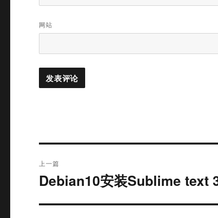
网站
文
上一篇
章
Debian10安装Sublime text 
上
篇
导
文
航