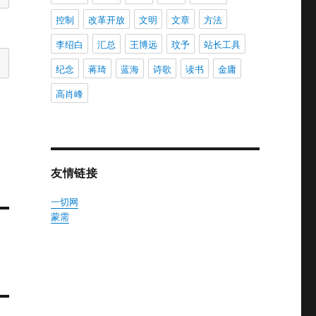
控制
改革开放
文明
文章
方法
李绍白
汇总
王博远
玟予
站长工具
纪念
蒋琦
蓝海
诗歌
读书
金庸
高肖峰
友情链接
一切网
蒙需