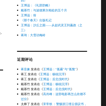
四）
王博远：《礼部韵略》
戴慕竹：与波德莱尔相处的五个月
王博远：佾
《那个春天》出版札记
王博远：沙丘之困——从赵武灵王到嬴政（之
三）
-
蒋琦：大雪访梅岭
近期评论
蒋音象
发表在《
王博远：“孤霧”与“孤鶩”
》
蒋工
发表在《
王博远：杨锐沉浮
》
蒋工
发表在《
王博远：后北伐时代
》
戴慕竹
发表在《
王博远：杨锐沉浮
》
戴慕竹
发表在《
王博远：后北伐时代
》
戴慕竹
发表在《
高肖峰：这部电影再怎么吹都不
过分
》
太棒了
发表在《
宋常铁 ：警惕浙江缙云倡议书，