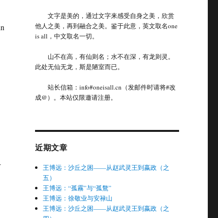
文字是美的，通过文字来感受自身之美，欣赏
他人之美，再到融合之美。鉴于此意，英文取名one
in
is all，中文取名一切。
山不在高，有仙则名；水不在深，有龙则灵。
此处无仙无龙，斯是陋室而已。
站长信箱：info#oneisall.cn（发邮件时请将#改
成@）。本站仅限邀请注册。
近期文章
-
王博远：沙丘之困——从赵武灵王到嬴政（之
五）
王博远：“孤霧”与“孤鶩”
王博远：徐敬业与安禄山
王博远：沙丘之困——从赵武灵王到嬴政（之