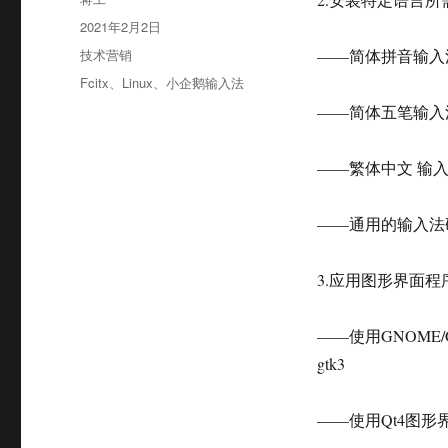
者
发
2021年2月2日
布
分
技术营销
——简体拼音输入法，需要安装：
于
类
标
Fcitx
、
Linux
、
小企鹅输入法
签
——简体五笔输入法，需要安
——繁体中文 输入法，需要安
——通用的输入法码表
3.应用图形界面程
——使用GNOME/GTK
gtk3
——使用Qt4图形界面的