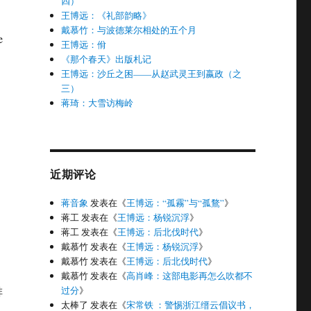
四）
王博远：《礼部韵略》
戴慕竹：与波德莱尔相处的五个月
e
王博远：佾
《那个春天》出版札记
王博远：沙丘之困——从赵武灵王到嬴政（之
三）
蒋琦：大雪访梅岭
近期评论
蒋音象
发表在《
王博远：“孤霧”与“孤鶩”
》
蒋工
发表在《
王博远：杨锐沉浮
》
蒋工
发表在《
王博远：后北伐时代
》
戴慕竹
发表在《
王博远：杨锐沉浮
》
戴慕竹
发表在《
王博远：后北伐时代
》
戴慕竹
发表在《
高肖峰：这部电影再怎么吹都不
排
过分
》
太棒了
发表在《
宋常铁 ：警惕浙江缙云倡议书，